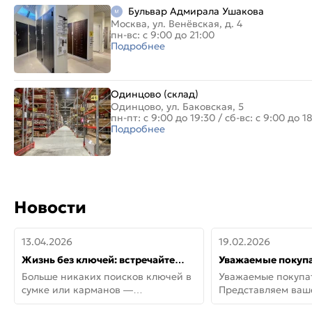
Бульвар Адмирала Ушакова
Москва, ул. Венёвская, д. 4
пн-вс: с 9:00 до 21:00
Подробнее
Одинцово (склад)
Одинцово, ул. Баковская, 5
пн-пт: с 9:00 до 19:30
/
сб-вс: с 9:00 до 1
Подробнее
Новости
13.04.2026
19.02.2026
Жизнь без ключей: встречайте
Уважаемые покупа
новую дверь СИТИ ИНТЕГРА
Представляем ва
Больше никаких поисков ключей в
Уважаемые покупа
АйКью!
новинки от Armadil
сумке или карманов —
Представляем ва
представляем СИТИ ИНТЕГРА
новинки от Armadil