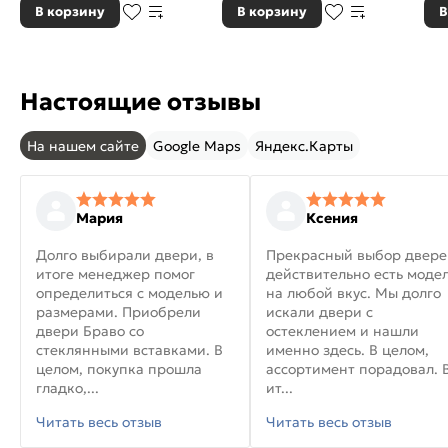
В корзину
В корзину
В
Настоящие отзывы
На нашем сайте
Google Maps
Яндекс.Карты
Мария
Ксения
Долго выбирали двери, в
Прекрасный выбор двере
итоге менеджер помог
действительно есть моде
определиться с моделью и
на любой вкус. Мы долго
размерами. Приобрели
искали двери с
двери Браво со
остеклением и нашли
стеклянными вставками. В
именно здесь. В целом,
целом, покупка прошла
ассортимент порадовал. 
гладко,...
ит...
Читать весь отзыв
Читать весь отзыв