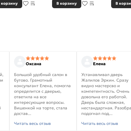
 корзину
В корзину
В корз
Оксана
Елена
й,
Большой удобный салон в
Устанавливал дверь
ли
бутово. Грамотный
Жалилов Эркин. Сразу
консультант Елена, помогла
видно мастерсво и
определится с дверью,
компетентность. Очень
ответила на все
довольна его работой.
интересующие вопросы.
Дверь была сложная,
В
Вишенкой на торте, стала
нестандартная. Разобра
достав...
подогнал под...
Читать весь отзыв
Читать весь отзыв