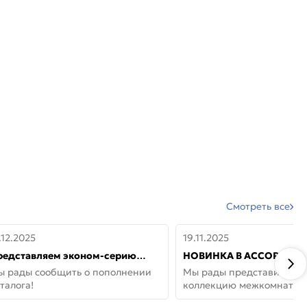
Смотреть все
.12.2025
19.11.2025
редставляем эконом-серию
НОВИНКА В АССОРТИМЕ
ерей от бренда Portika, где цена
ДВЕРИ GLOSSMAT —
ы рады сообщить о пополнении
Мы рады представить но
 значит «просто»
НЕОКЛАССИКА И УЮТ 
талога!
коллекцию межкомнатны
ДОМЕ
GlossMat (Полипропилен)