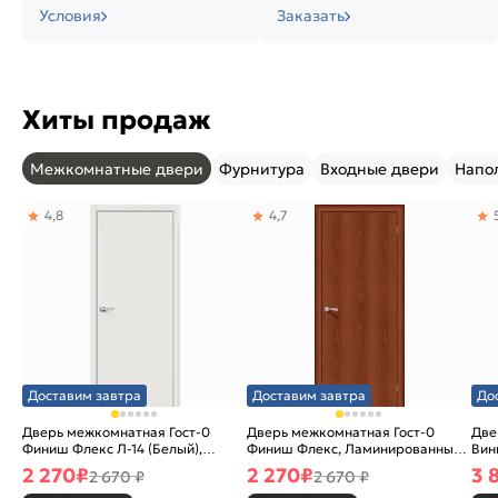
Условия
Заказать
Хиты продаж
Межкомнатные двери
Фурнитура
Входные двери
Напо
4,8
4,7
Доставим завтра
Доставим завтра
До
Дверь межкомнатная Гост-0
Дверь межкомнатная Гост-0
Две
Финиш Флекс Л-14 (Белый),
Финиш Флекс, Ламинированные
Вин
глухая, каркасно-щитовая
Л-11 (ИталОрех), глухая,
ски
2 270
₽
2 270
₽
3 
2 670 ₽
2 670 ₽
каркасно-щитовая