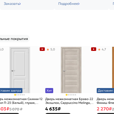
Заказать
Подробнее
льные покрытия
5,0
5,0
4,7
ставим завтра
Хит
Доставим 
рь межкомнатная Скинни-12
Дверь межкомнатная Браво-22
Дверь межк
ил П-23 (Белый), глухая,
Экошпон, Cappuccino Melinga,
Финиш Фле
новая
остекленная, magic fog, царговая
Л-12 (Милан
803
₽
4 635
₽
2 270
₽
5 070 ₽
2
каркасно-