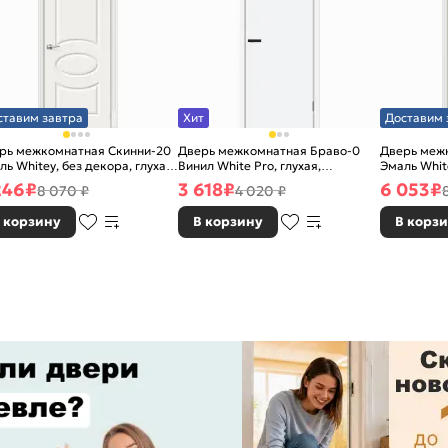
ставим завтра
Хит
Доставим 
рь межкомнатная Скинни-20
Дверь межкомнатная Браво-0
Дверь меж
ль Whitey, без декора, глухая,
Винил White Pro, глухая,
Эмаль White
 стекла, без кромки, скиновая
каркасно-щитовая
без стекла
246
₽
3 618
₽
6 053
₽
8 070 ₽
4 020 ₽
 корзину
В корзину
В корз