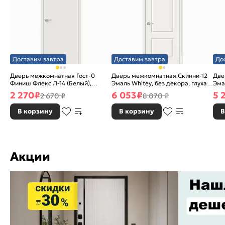
Доставим завтра
Доставим завтра
До
Дверь межкомнатная Гост-0
Дверь межкомнатная Скинни-12
Две
Финиш Флекс Л-14 (Белый),
Эмаль Whitey, без декора, глухая,
Эма
глухая, каркасно-щитовая
без стекла, без кромки, скиновая
без
2 270
₽
6 053
₽
5 
2 670 ₽
8 070 ₽
В корзину
В корзину
В
Акции