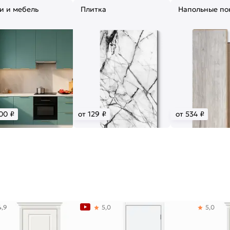
и и мебель
Плитка
Напольные по
00 ₽
от 129 ₽
от 534 ₽
4,9
5,0
5,0