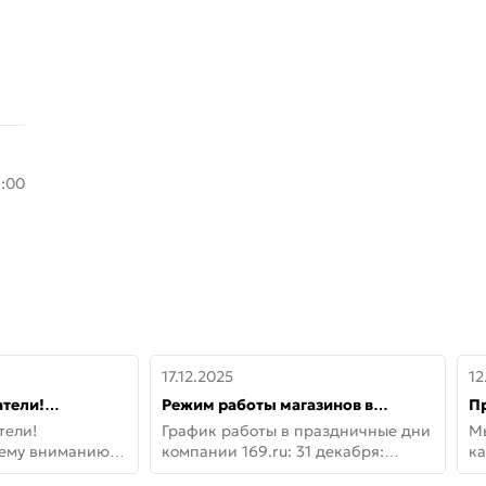
8:00
17.12.2025
12
тели!
Режим работы магазинов в
П
шему вниманию
праздничные дни с 31 декабря по
дв
тели!
График работы в праздничные дни
М
lo!
11 января
не
шему вниманию
компании 169.ru: 31 декабря:
ка
lo! Новая
Заказы, самовывоз и доставки —