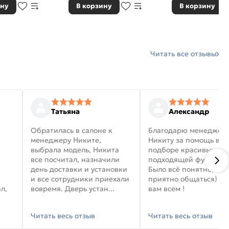
ину
В корзину
В корзину
Читать все отзывы
Татьяна
Александр
Обратилась в салоне к
Благодарю менеджер
менеджеру Никите,
Никиту за помощь в
выбрала модель, Никита
подборе красивых дв
все посчитал, назначили
подходящей фурниту
день доставки и установки
Было всё понятно, и
и все сотрудники приехали
приятно общаться) уд
л,
вовремя. Дверь устан...
вам всем !
Читать весь отзыв
Читать весь отзыв