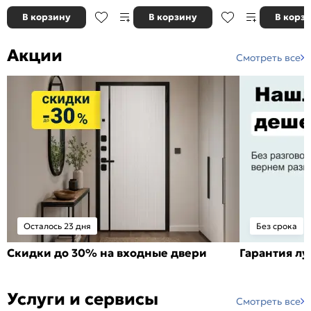
В корзину
В корзину
В корз
Акции
Смотреть все
Осталось 23 дня
Без срока
Скидки до 30% на входные двери
Гарантия л
Услуги и сервисы
Смотреть все