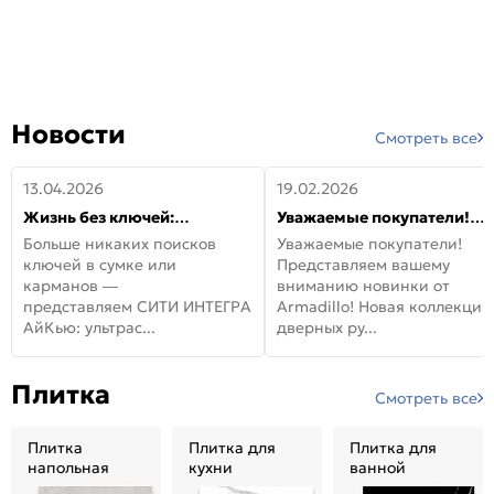
Новости
Смотреть все
13.04.2026
19.02.2026
Жизнь без ключей:
Уважаемые покупатели!
встречайте новую дверь
Представляем вашему
Больше никаких поисков
Уважаемые покупатели!
СИТИ ИНТЕГРА АйКью!
вниманию новинки от
ключей в сумке или
Представляем вашему
Armadillo!
карманов —
вниманию новинки от
представляем СИТИ ИНТЕГРА
Armadillo! Новая коллекция
АйКью: ультрас...
дверных ру...
Плитка
Смотреть все
Плитка
Плитка для
Плитка для
напольная
кухни
ванной