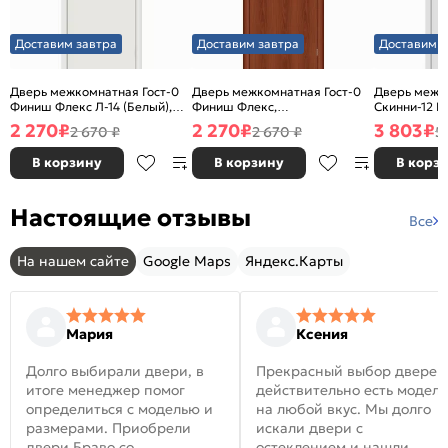
Доставим завтра
Доставим завтра
Доставим з
Дверь межкомнатная Гост-0
Дверь межкомнатная Гост-0
Дверь межк
Финиш Флекс Л-14 (Белый),
Финиш Флекс,
Скинни-12 В
глухая, каркасно-щитовая
Ламинированные Л-11
глухая, ски
2 270
₽
2 270
₽
3 803
₽
2 670 ₽
2 670 ₽
5
(ИталОрех), глухая, каркасно-
щитовая
В корзину
В корзину
В корз
Настоящие отзывы
Все
На нашем сайте
Google Maps
Яндекс.Карты
Мария
Ксения
Долго выбирали двери, в
Прекрасный выбор дверей
итоге менеджер помог
действительно есть модел
определиться с моделью и
на любой вкус. Мы долго
размерами. Приобрели
искали двери с
двери Браво со
остеклением и нашли