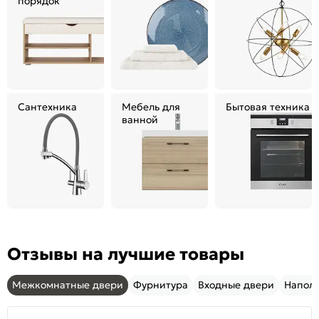
порядок
Сантехника
Мебель для
Бытовая техника
ванной
Отзывы на лучшие товары
Межкомнатные двери
Фурнитура
Входные двери
Напол