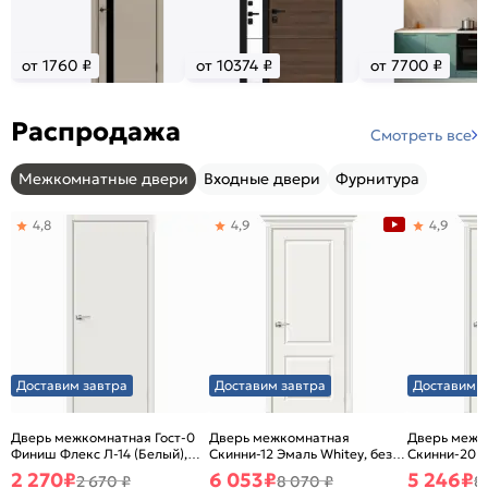
от 1760 ₽
от 10374 ₽
от 7700 ₽
Распродажа
Смотреть все
Межкомнатные двери
Входные двери
Фурнитура
4,8
4,9
4,9
Доставим завтра
Доставим завтра
Доставим з
Дверь межкомнатная Гост-0
Дверь межкомнатная
Дверь межк
Финиш Флекс Л-14 (Белый),
Скинни-12 Эмаль Whitey, без
Скинни-20 Э
глухая, каркасно-щитовая
декора, глухая, без стекла,
декора, глух
2 270
₽
6 053
₽
5 246
₽
2 670 ₽
8 070 ₽
8
без кромки, скиновая
без кромки,