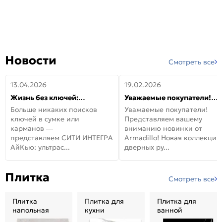
Новости
Смотреть все
13.04.2026
19.02.2026
Жизнь без ключей:
Уважаемые покупатели!
встречайте новую дверь
Представляем вашему
Больше никаких поисков
Уважаемые покупатели!
СИТИ ИНТЕГРА АйКью!
вниманию новинки от
ключей в сумке или
Представляем вашему
Armadillo!
карманов —
вниманию новинки от
представляем СИТИ ИНТЕГРА
Armadillo! Новая коллекция
АйКью: ультрас...
дверных ру...
Плитка
Смотреть все
Плитка
Плитка для
Плитка для
напольная
кухни
ванной