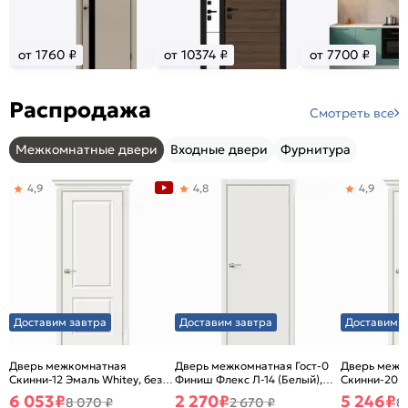
от 1760 ₽
от 10374 ₽
от 7700 ₽
Распродажа
Смотреть все
Межкомнатные двери
Входные двери
Фурнитура
4,9
4,8
4,9
Доставим завтра
Доставим завтра
Доставим з
Дверь межкомнатная
Дверь межкомнатная Гост-0
Дверь межк
Скинни-12 Эмаль Whitey, без
Финиш Флекс Л-14 (Белый),
Скинни-20 Э
декора, глухая, без стекла,
глухая, каркасно-щитовая
декора, глух
6 053
₽
2 270
₽
5 246
₽
8 070 ₽
2 670 ₽
8
без кромки, скиновая
без кромки,