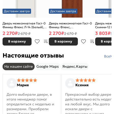
Доставим завтра
Доставим завтра
Доставим з
Дверь межкомнатная Гост-0
Дверь межкомнатная Гост-0
Дверь межк
Финиш Флекс Л-14 (Белый),
Финиш Флекс,
Скинни-12 В
глухая, каркасно-щитовая
Ламинированные Л-11
глухая, ски
2 270
₽
2 270
₽
3 803
₽
2 670 ₽
2 670 ₽
5
(ИталОрех), глухая, каркасно-
щитовая
В корзину
В корзину
В корз
Настоящие отзывы
Все
На нашем сайте
Google Maps
Яндекс.Карты
Мария
Ксения
Долго выбирали двери, в
Прекрасный выбор дверей
итоге менеджер помог
действительно есть модел
определиться с моделью и
на любой вкус. Мы долго
размерами. Приобрели
искали двери с
двери Браво со
остеклением и нашли