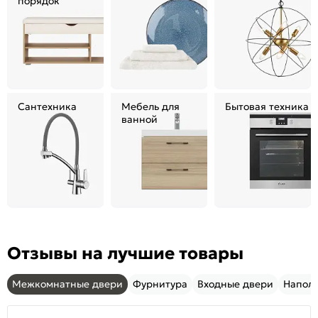
порядок
Сантехника
Мебель для
Бытовая техника
ванной
Отзывы на лучшие товары
Межкомнатные двери
Фурнитура
Входные двери
Напол