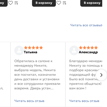
ину
В корзину
В корзину
Читать все отзывы
Татьяна
Александр
Обратилась в салоне к
Благодарю менеджер
менеджеру Никите,
Никиту за помощь в
выбрала модель, Никита
подборе красивых дв
все посчитал, назначили
подходящей фурниту
день доставки и установки
Было всё понятно, и
и все сотрудники приехали
приятно общаться) уд
л,
вовремя. Дверь устан...
вам всем !
Читать весь отзыв
Читать весь отзыв