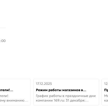
8:00
17.12.2025
12
тели!
Режим работы магазинов в
П
шему вниманию
праздничные дни с 31 декабря по
дв
тели!
График работы в праздничные дни
М
lo!
11 января
не
шему вниманию
компании 169.ru: 31 декабря:
ка
lo! Новая
Заказы, самовывоз и доставки —