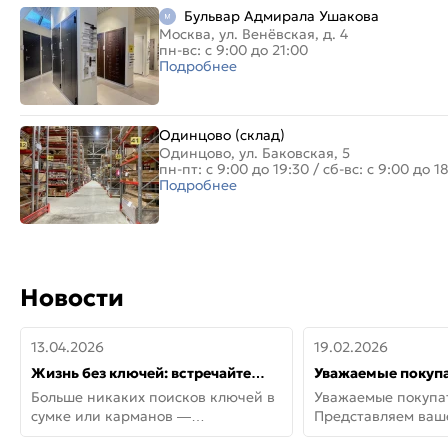
Бульвар Адмирала Ушакова
Москва, ул. Венёвская, д. 4
пн-вс: с 9:00 до 21:00
Подробнее
Одинцово (склад)
Одинцово, ул. Баковская, 5
пн-пт: с 9:00 до 19:30
/
сб-вс: с 9:00 до 1
Подробнее
Новости
13.04.2026
19.02.2026
Жизнь без ключей: встречайте
Уважаемые покупа
новую дверь СИТИ ИНТЕГРА
Представляем ва
Больше никаких поисков ключей в
Уважаемые покупа
АйКью!
новинки от Armadil
сумке или карманов —
Представляем ва
представляем СИТИ ИНТЕГРА
новинки от Armadil