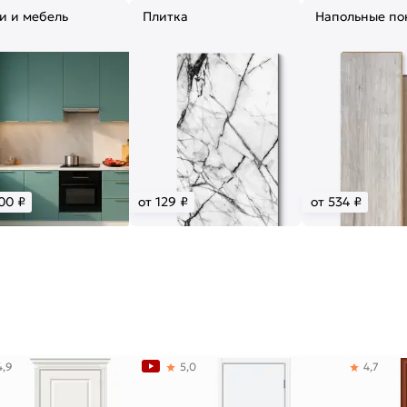
и и мебель
Плитка
Напольные по
00 ₽
от 129 ₽
от 534 ₽
4,9
5,0
4,7