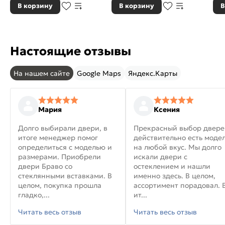
В корзину
В корзину
В
Настоящие отзывы
На нашем сайте
Google Maps
Яндекс.Карты
Мария
Ксения
Долго выбирали двери, в
Прекрасный выбор двере
итоге менеджер помог
действительно есть моде
определиться с моделью и
на любой вкус. Мы долго
размерами. Приобрели
искали двери с
двери Браво со
остеклением и нашли
стеклянными вставками. В
именно здесь. В целом,
целом, покупка прошла
ассортимент порадовал. 
гладко,...
ит...
Читать весь отзыв
Читать весь отзыв