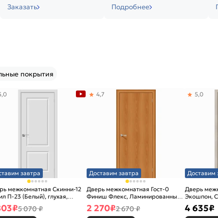
Заказать
Подробнее
льные покрытия
5,0
4,7
5,0
ставим завтра
Доставим завтра
Доставим 
рь межкомнатная Скинни-12
Дверь межкомнатная Гост-0
Дверь меж
ил П-23 (Белый), глухая,
Финиш Флекс, Ламинированные
Экошпон, C
новая
Л-12 (МиланОрех), глухая,
остекленна
803
₽
2 270
₽
4 635
₽
5 070 ₽
2 670 ₽
каркасно-щитовая