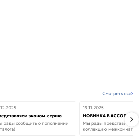
Смотреть все
.12.2025
19.11.2025
редставляем эконом-серию
НОВИНКА В АССОРТИМЕ
ерей от бренда Portika, где цена
ДВЕРИ GLOSSMAT —
ы рады сообщить о пополнении
Мы рады представить но
 значит «просто»
НЕОКЛАССИКА И УЮТ 
талога!
коллекцию межкомнатны
ДОМЕ
GlossMat (Полипропилен)