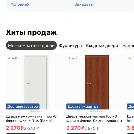
Условия
Заказать
Хиты продаж
Межкомнатные двери
Фурнитура
Входные двери
Напо
4,8
4,7
Доставим завтра
Доставим завтра
До
Дверь межкомнатная Гост-0
Дверь межкомнатная Гост-0
Две
Финиш Флекс Л-14 (Белый),
Финиш Флекс, Ламинированные
Вин
глухая, каркасно-щитовая
Л-11 (ИталОрех), глухая,
ски
2 270
₽
2 270
₽
3 
2 670 ₽
2 670 ₽
каркасно-щитовая