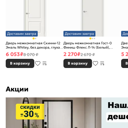
Доставим завтра
Доставим завтра
До
Дверь межкомнатная Скинни-12
Дверь межкомнатная Гост-0
Две
Эмаль Whitey, без декора, глухая,
Финиш Флекс Л-14 (Белый),
Эма
без стекла, без кромки, скиновая
глухая, каркасно-щитовая
без
6 053
₽
2 270
₽
5 
8 070 ₽
2 670 ₽
В корзину
В корзину
В
Акции