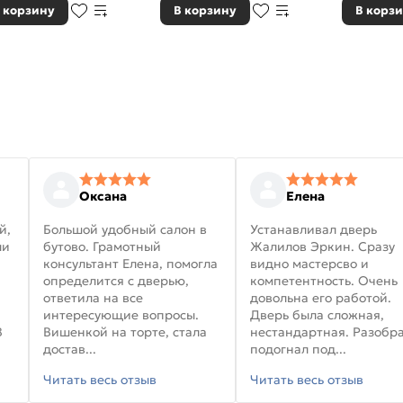
 корзину
В корзину
В корз
Оксана
Елена
й,
Большой удобный салон в
Устанавливал дверь
ли
бутово. Грамотный
Жалилов Эркин. Сразу
консультант Елена, помогла
видно мастерсво и
определится с дверью,
компетентность. Очень
ответила на все
довольна его работой.
интересующие вопросы.
Дверь была сложная,
В
Вишенкой на торте, стала
нестандартная. Разобра
достав...
подогнал под...
Читать весь отзыв
Читать весь отзыв