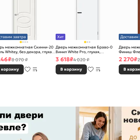
ставим завтра
Хит
Доставим 
рь межкомнатная Скинни-20
Дверь межкомнатная Браво-0
Дверь межк
ль Whitey, без декора, глухая,
Винил White Pro, глухая,
Финиш Фле
 стекла, без кромки, скиновая
каркасно-щитовая
Л-11 (ИталО
246
₽
3 618
₽
2 270
₽
8 070 ₽
4 020 ₽
2
каркасно-
 корзину
В корзину
В корз