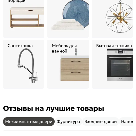
порядок
Сантехника
Мебель для
Бытовая техника
ванной
Отзывы на лучшие товары
Межкомнатные двери
Фурнитура
Входные двери
Напол