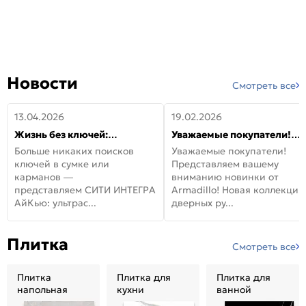
Новости
Смотреть все
13.04.2026
19.02.2026
Жизнь без ключей:
Уважаемые покупатели!
встречайте новую дверь
Представляем вашему
Больше никаких поисков
Уважаемые покупатели!
СИТИ ИНТЕГРА АйКью!
вниманию новинки от
ключей в сумке или
Представляем вашему
Armadillo!
карманов —
вниманию новинки от
представляем СИТИ ИНТЕГРА
Armadillo! Новая коллекция
АйКью: ультрас...
дверных ру...
Плитка
Смотреть все
Плитка
Плитка для
Плитка для
напольная
кухни
ванной