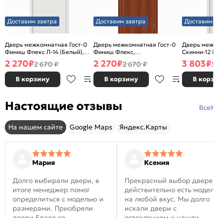
Доставим завтра
Доставим завтра
Доставим з
Дверь межкомнатная Гост-0
Дверь межкомнатная Гост-0
Дверь межк
Финиш Флекс Л-14 (Белый),
Финиш Флекс,
Скинни-12 В
глухая, каркасно-щитовая
Ламинированные Л-11
глухая, ски
2 270
₽
2 270
₽
3 803
₽
2 670 ₽
2 670 ₽
5
(ИталОрех), глухая, каркасно-
щитовая
В корзину
В корзину
В корз
Настоящие отзывы
Все
На нашем сайте
Google Maps
Яндекс.Карты
Мария
Ксения
Долго выбирали двери, в
Прекрасный выбор дверей
итоге менеджер помог
действительно есть модел
определиться с моделью и
на любой вкус. Мы долго
размерами. Приобрели
искали двери с
двери Браво со
остеклением и нашли