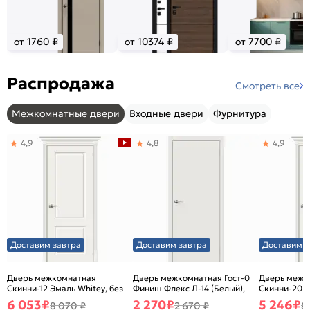
от 1760 ₽
от 10374 ₽
от 7700 ₽
Распродажа
Смотреть все
Межкомнатные двери
Входные двери
Фурнитура
4,9
4,8
4,9
Доставим завтра
Доставим завтра
Доставим з
Дверь межкомнатная
Дверь межкомнатная Гост-0
Дверь межк
Скинни-12 Эмаль Whitey, без
Финиш Флекс Л-14 (Белый),
Скинни-20 Э
декора, глухая, без стекла,
глухая, каркасно-щитовая
декора, глух
6 053
₽
2 270
₽
5 246
₽
8 070 ₽
2 670 ₽
8
без кромки, скиновая
без кромки,