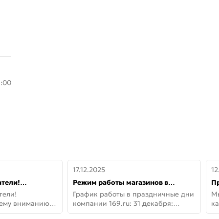
8:00
17.12.2025
12
тели!
Режим работы магазинов в
П
шему вниманию
праздничные дни с 31 декабря по
дв
тели!
График работы в праздничные дни
М
lo!
11 января
не
шему вниманию
компании 169.ru: 31 декабря:
ка
lo! Новая
Заказы, самовывоз и доставки —