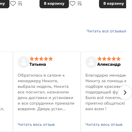
ину
В корзину
В корзину
Читать все отзывы
Татьяна
Александр
Обратилась в салоне к
Благодарю менеджер
менеджеру Никите,
Никиту за помощь в
выбрала модель, Никита
подборе красивых дв
все посчитал, назначили
подходящей фурниту
день доставки и установки
Было всё понятно, и
и все сотрудники приехали
приятно общаться) уд
л,
вовремя. Дверь устан...
вам всем !
Читать весь отзыв
Читать весь отзыв