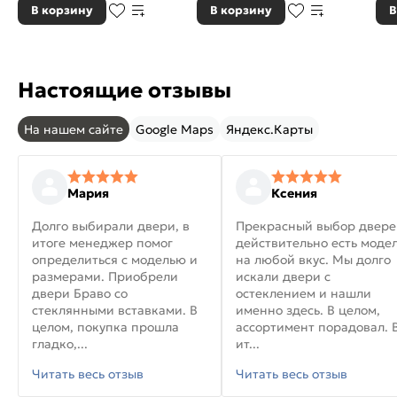
В корзину
В корзину
В
Настоящие отзывы
На нашем сайте
Google Maps
Яндекс.Карты
Мария
Ксения
Долго выбирали двери, в
Прекрасный выбор двере
итоге менеджер помог
действительно есть моде
определиться с моделью и
на любой вкус. Мы долго
размерами. Приобрели
искали двери с
двери Браво со
остеклением и нашли
стеклянными вставками. В
именно здесь. В целом,
целом, покупка прошла
ассортимент порадовал. 
гладко,...
ит...
Читать весь отзыв
Читать весь отзыв