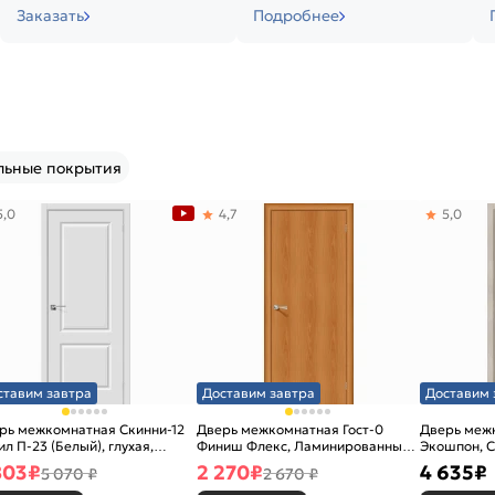
Заказать
Подробнее
льные покрытия
5,0
4,7
5,0
ставим завтра
Доставим завтра
Доставим 
рь межкомнатная Скинни-12
Дверь межкомнатная Гост-0
Дверь меж
ил П-23 (Белый), глухая,
Финиш Флекс, Ламинированные
Экошпон, C
новая
Л-12 (МиланОрех), глухая,
остекленна
803
₽
2 270
₽
4 635
₽
5 070 ₽
2 670 ₽
каркасно-щитовая