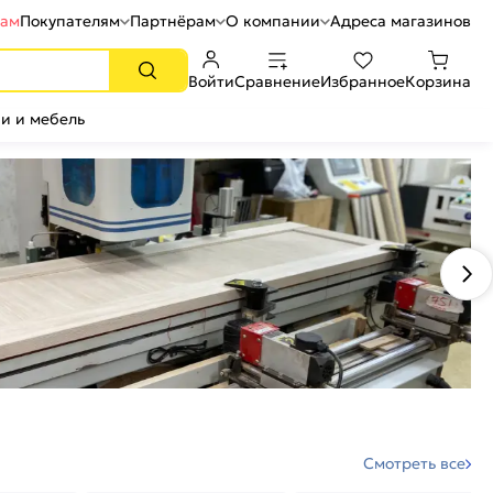
рам
Покупателям
Партнёрам
О компании
Адреса магазинов
Войти
Сравнение
Избранное
Корзина
и и мебель
Смотреть все