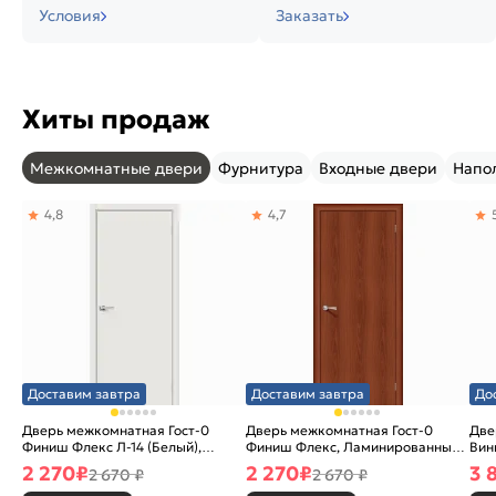
Условия
Заказать
Хиты продаж
Межкомнатные двери
Фурнитура
Входные двери
Напо
4,8
4,7
Доставим завтра
Доставим завтра
До
Дверь межкомнатная Гост-0
Дверь межкомнатная Гост-0
Две
Финиш Флекс Л-14 (Белый),
Финиш Флекс, Ламинированные
Вин
глухая, каркасно-щитовая
Л-11 (ИталОрех), глухая,
ски
2 270
₽
2 270
₽
3 
2 670 ₽
2 670 ₽
каркасно-щитовая