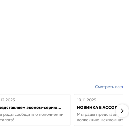
Смотреть все
.12.2025
19.11.2025
редставляем эконом-серию
НОВИНКА В АССОРТИМЕ
ерей от бренда Portika, где цена
ДВЕРИ GLOSSMAT —
ы рады сообщить о пополнении
Мы рады представить но
 значит «просто»
НЕОКЛАССИКА И УЮТ 
талога!
коллекцию межкомнатны
ДОМЕ
GlossMat (Полипропилен)