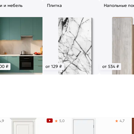
и и мебель
Плитка
Напольные по
00 ₽
от 129 ₽
от 534 ₽
4,9
5,0
4,7