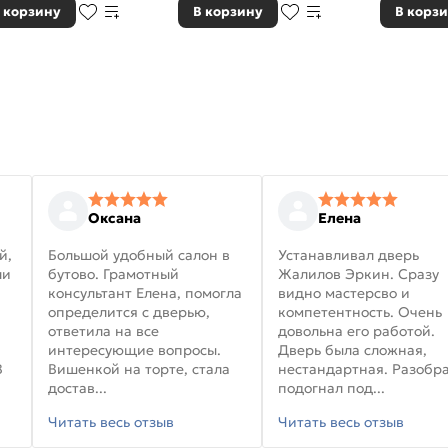
 корзину
В корзину
В корз
Оксана
Елена
й,
Большой удобный салон в
Устанавливал дверь
ли
бутово. Грамотный
Жалилов Эркин. Сразу
консультант Елена, помогла
видно мастерсво и
определится с дверью,
компетентность. Очень
ответила на все
довольна его работой.
интересующие вопросы.
Дверь была сложная,
В
Вишенкой на торте, стала
нестандартная. Разобра
достав...
подогнал под...
Читать весь отзыв
Читать весь отзыв