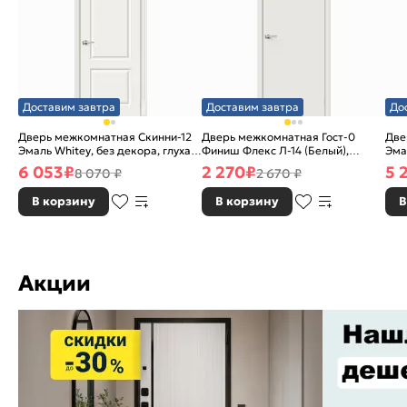
Доставим завтра
Доставим завтра
До
Дверь межкомнатная Скинни-12
Дверь межкомнатная Гост-0
Две
Эмаль Whitey, без декора, глухая,
Финиш Флекс Л-14 (Белый),
Эма
без стекла, без кромки, скиновая
глухая, каркасно-щитовая
без
6 053
₽
2 270
₽
5 
8 070 ₽
2 670 ₽
В корзину
В корзину
В
Акции