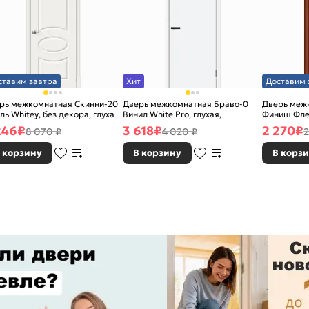
ставим завтра
Хит
Доставим 
рь межкомнатная Скинни-20
Дверь межкомнатная Браво-0
Дверь межк
ль Whitey, без декора, глухая,
Винил White Pro, глухая,
Финиш Фле
 стекла, без кромки, скиновая
каркасно-щитовая
Л-11 (ИталО
246
₽
3 618
₽
2 270
₽
8 070 ₽
4 020 ₽
2
каркасно-
 корзину
В корзину
В корз