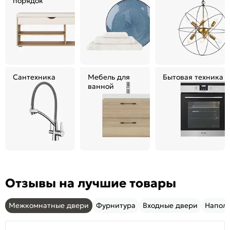
порядок
Сантехника
Мебель для
Бытовая техника
ванной
Отзывы на лучшие товары
Межкомнатные двери
Фурнитура
Входные двери
Напол