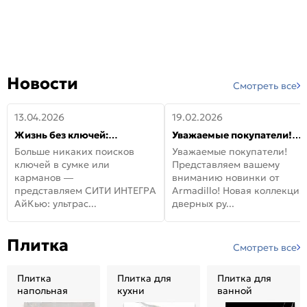
Новости
Смотреть все
13.04.2026
19.02.2026
Жизнь без ключей:
Уважаемые покупатели!
встречайте новую дверь
Представляем вашему
Больше никаких поисков
Уважаемые покупатели!
СИТИ ИНТЕГРА АйКью!
вниманию новинки от
ключей в сумке или
Представляем вашему
Armadillo!
карманов —
вниманию новинки от
представляем СИТИ ИНТЕГРА
Armadillo! Новая коллекция
АйКью: ультрас...
дверных ру...
Плитка
Смотреть все
Плитка
Плитка для
Плитка для
напольная
кухни
ванной