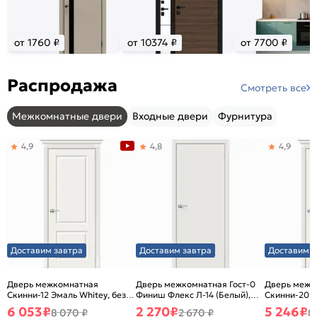
от 1760 ₽
от 10374 ₽
от 7700 ₽
Распродажа
Смотреть все
Межкомнатные двери
Входные двери
Фурнитура
4,9
4,8
4,9
Доставим завтра
Доставим завтра
Доставим з
Дверь межкомнатная
Дверь межкомнатная Гост-0
Дверь межк
Скинни-12 Эмаль Whitey, без
Финиш Флекс Л-14 (Белый),
Скинни-20 Э
декора, глухая, без стекла,
глухая, каркасно-щитовая
декора, глух
6 053
₽
2 270
₽
5 246
₽
8 070 ₽
2 670 ₽
8
без кромки, скиновая
без кромки,