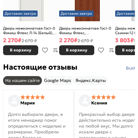
Доставим завтра
Доставим завтра
Доставим з
Дверь межкомнатная Гост-0
Дверь межкомнатная Гост-0
Дверь межк
Финиш Флекс Л-14 (Белый),
Финиш Флекс,
Скинни-12 В
глухая, каркасно-щитовая
Ламинированные Л-11
глухая, ски
2 270
₽
2 270
₽
3 803
₽
2 670 ₽
2 670 ₽
5
(ИталОрех), глухая, каркасно-
щитовая
В корзину
В корзину
В корз
Настоящие отзывы
Все
На нашем сайте
Google Maps
Яндекс.Карты
Мария
Ксения
Долго выбирали двери, в
Прекрасный выбор дверей
итоге менеджер помог
действительно есть модел
определиться с моделью и
на любой вкус. Мы долго
размерами. Приобрели
искали двери с
двери Браво со
остеклением и нашли