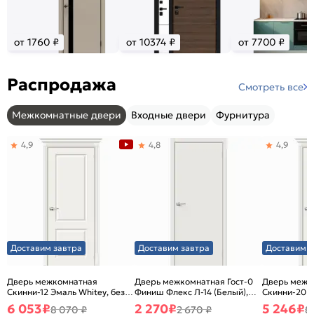
от 1760 ₽
от 10374 ₽
от 7700 ₽
Распродажа
Смотреть все
Межкомнатные двери
Входные двери
Фурнитура
4,9
4,8
4,9
Доставим завтра
Доставим завтра
Доставим з
Дверь межкомнатная
Дверь межкомнатная Гост-0
Дверь межк
Скинни-12 Эмаль Whitey, без
Финиш Флекс Л-14 (Белый),
Скинни-20 Э
декора, глухая, без стекла,
глухая, каркасно-щитовая
декора, глух
6 053
₽
2 270
₽
5 246
₽
8 070 ₽
2 670 ₽
8
без кромки, скиновая
без кромки,