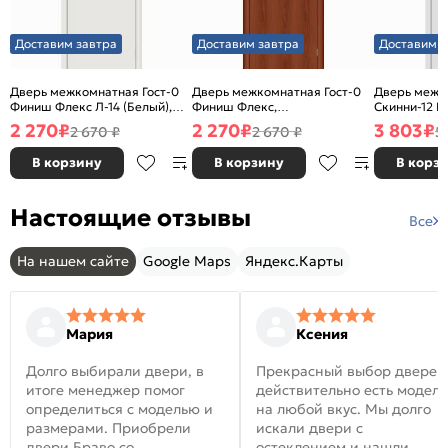
Доставим завтра
Доставим завтра
Доставим з
Дверь межкомнатная Гост-0
Дверь межкомнатная Гост-0
Дверь межк
Финиш Флекс Л-14 (Белый),
Финиш Флекс,
Скинни-12 В
глухая, каркасно-щитовая
Ламинированные Л-11
глухая, ски
2 270
₽
2 270
₽
3 803
₽
2 670 ₽
2 670 ₽
5
(ИталОрех), глухая, каркасно-
щитовая
В корзину
В корзину
В корз
Настоящие отзывы
Все
На нашем сайте
Google Maps
Яндекс.Карты
Мария
Ксения
Долго выбирали двери, в
Прекрасный выбор дверей
итоге менеджер помог
действительно есть модел
определиться с моделью и
на любой вкус. Мы долго
размерами. Приобрели
искали двери с
двери Браво со
остеклением и нашли