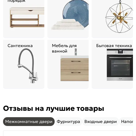
порядок
Сантехника
Мебель для
Бытовая техника
ванной
Отзывы на лучшие товары
Межкомнатные двери
Фурнитура
Входные двери
Напол