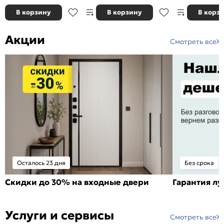
В корзину
В корзину
В корз
Акции
Смотреть все
Осталось 23 дня
Без срока
Скидки до 30% на входные двери
Гарантия л
Услуги и сервисы
Смотреть все