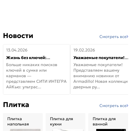
Новости
Смотреть все
13.04.2026
19.02.2026
Жизнь без ключей:
Уважаемые покупатели!
встречайте новую дверь
Представляем вашему
Больше никаких поисков
Уважаемые покупатели!
СИТИ ИНТЕГРА АйКью!
вниманию новинки от
ключей в сумке или
Представляем вашему
Armadillo!
карманов —
вниманию новинки от
представляем СИТИ ИНТЕГРА
Armadillo! Новая коллекция
АйКью: ультрас...
дверных ру...
Плитка
Смотреть все
Плитка
Плитка для
Плитка для
напольная
кухни
ванной