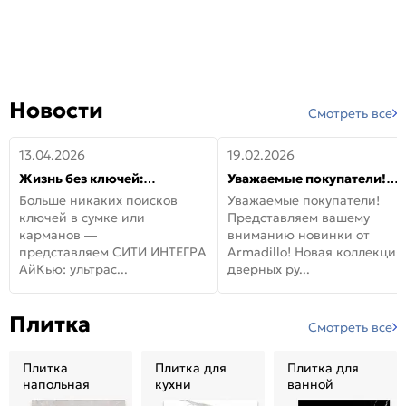
Новости
Смотреть все
13.04.2026
19.02.2026
Жизнь без ключей:
Уважаемые покупатели!
встречайте новую дверь
Представляем вашему
Больше никаких поисков
Уважаемые покупатели!
СИТИ ИНТЕГРА АйКью!
вниманию новинки от
ключей в сумке или
Представляем вашему
Armadillo!
карманов —
вниманию новинки от
представляем СИТИ ИНТЕГРА
Armadillo! Новая коллекция
АйКью: ультрас...
дверных ру...
Плитка
Смотреть все
Плитка
Плитка для
Плитка для
напольная
кухни
ванной