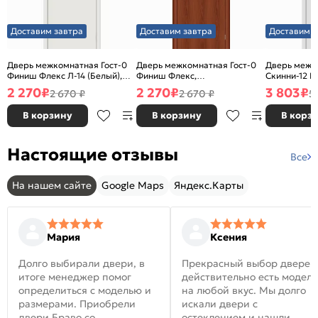
Доставим завтра
Доставим завтра
Доставим з
Дверь межкомнатная Гост-0
Дверь межкомнатная Гост-0
Дверь межк
Финиш Флекс Л-14 (Белый),
Финиш Флекс,
Скинни-12 В
глухая, каркасно-щитовая
Ламинированные Л-11
глухая, ски
2 270
₽
2 270
₽
3 803
₽
2 670 ₽
2 670 ₽
5
(ИталОрех), глухая, каркасно-
щитовая
В корзину
В корзину
В корз
Настоящие отзывы
Все
На нашем сайте
Google Maps
Яндекс.Карты
Мария
Ксения
Долго выбирали двери, в
Прекрасный выбор дверей
итоге менеджер помог
действительно есть модел
определиться с моделью и
на любой вкус. Мы долго
размерами. Приобрели
искали двери с
двери Браво со
остеклением и нашли