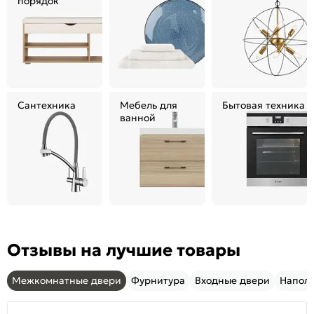
порядок
Сантехника
Мебель для
Бытовая техника
ванной
Отзывы на лучшие товары
Межкомнатные двери
Фурнитура
Входные двери
Напол