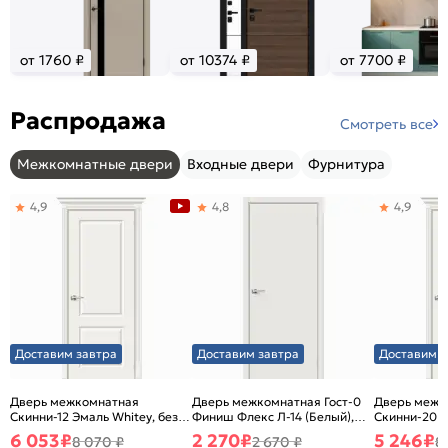
от 1760 ₽
от 10374 ₽
от 7700 ₽
Распродажа
Смотреть все
Межкомнатные двери
Входные двери
Фурнитура
4,9
4,8
4,9
Доставим завтра
Доставим завтра
Доставим з
Дверь межкомнатная
Дверь межкомнатная Гост-0
Дверь межк
Скинни-12 Эмаль Whitey, без
Финиш Флекс Л-14 (Белый),
Скинни-20 Э
декора, глухая, без стекла,
глухая, каркасно-щитовая
декора, глух
6 053
₽
2 270
₽
5 246
₽
8 070 ₽
2 670 ₽
8
без кромки, скиновая
без кромки,