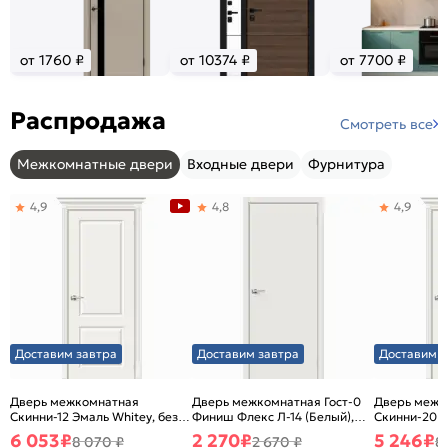
от 1760 ₽
от 10374 ₽
от 7700 ₽
Распродажа
Смотреть все
Межкомнатные двери
Входные двери
Фурнитура
4,9
4,8
4,9
Доставим завтра
Доставим завтра
Доставим з
Дверь межкомнатная
Дверь межкомнатная Гост-0
Дверь межк
Скинни-12 Эмаль Whitey, без
Финиш Флекс Л-14 (Белый),
Скинни-20 Э
декора, глухая, без стекла,
глухая, каркасно-щитовая
декора, глух
6 053
₽
2 270
₽
5 246
₽
8 070 ₽
2 670 ₽
8
без кромки, скиновая
без кромки,