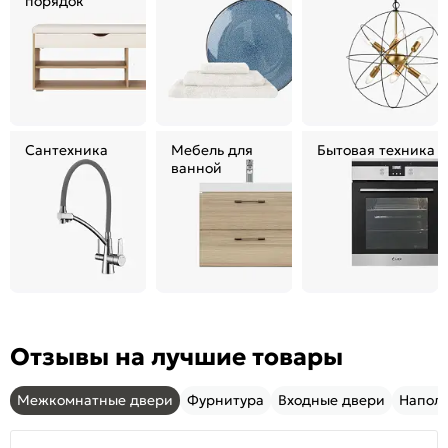
порядок
Сантехника
Мебель для
Бытовая техника
ванной
Отзывы на лучшие товары
Межкомнатные двери
Фурнитура
Входные двери
Напол