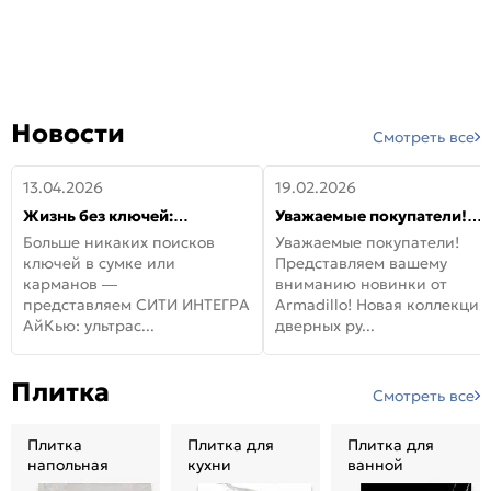
Новости
Смотреть все
13.04.2026
19.02.2026
Жизнь без ключей:
Уважаемые покупатели!
встречайте новую дверь
Представляем вашему
Больше никаких поисков
Уважаемые покупатели!
СИТИ ИНТЕГРА АйКью!
вниманию новинки от
ключей в сумке или
Представляем вашему
Armadillo!
карманов —
вниманию новинки от
представляем СИТИ ИНТЕГРА
Armadillo! Новая коллекция
АйКью: ультрас...
дверных ру...
Плитка
Смотреть все
Плитка
Плитка для
Плитка для
напольная
кухни
ванной