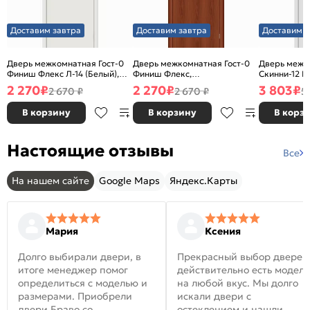
Доставим завтра
Доставим завтра
Доставим з
Дверь межкомнатная Гост-0
Дверь межкомнатная Гост-0
Дверь межк
Финиш Флекс Л-14 (Белый),
Финиш Флекс,
Скинни-12 В
глухая, каркасно-щитовая
Ламинированные Л-11
глухая, ски
2 270
₽
2 270
₽
3 803
₽
2 670 ₽
2 670 ₽
5
(ИталОрех), глухая, каркасно-
щитовая
В корзину
В корзину
В корз
Настоящие отзывы
Все
На нашем сайте
Google Maps
Яндекс.Карты
Мария
Ксения
Долго выбирали двери, в
Прекрасный выбор дверей
итоге менеджер помог
действительно есть модел
определиться с моделью и
на любой вкус. Мы долго
размерами. Приобрели
искали двери с
двери Браво со
остеклением и нашли