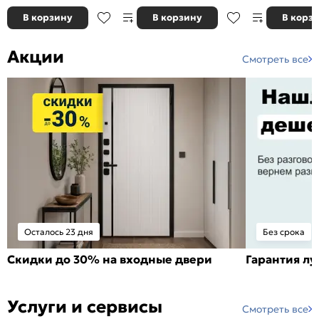
В корзину
В корзину
В корз
Акции
Смотреть все
Осталось 23 дня
Без срока
Скидки до 30% на входные двери
Гарантия л
Услуги и сервисы
Смотреть все