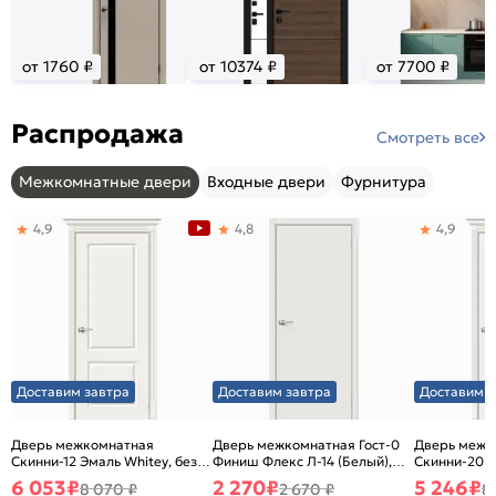
от 1760 ₽
от 10374 ₽
от 7700 ₽
Распродажа
Смотреть все
Межкомнатные двери
Входные двери
Фурнитура
4,9
4,8
4,9
Доставим завтра
Доставим завтра
Доставим з
Дверь межкомнатная
Дверь межкомнатная Гост-0
Дверь межк
Скинни-12 Эмаль Whitey, без
Финиш Флекс Л-14 (Белый),
Скинни-20 Э
декора, глухая, без стекла,
глухая, каркасно-щитовая
декора, глух
6 053
₽
2 270
₽
5 246
₽
8 070 ₽
2 670 ₽
8
без кромки, скиновая
без кромки,