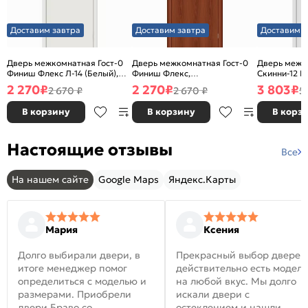
Доставим завтра
Доставим завтра
Доставим з
Дверь межкомнатная Гост-0
Дверь межкомнатная Гост-0
Дверь межк
Финиш Флекс Л-14 (Белый),
Финиш Флекс,
Скинни-12 В
глухая, каркасно-щитовая
Ламинированные Л-11
глухая, ски
2 270
₽
2 270
₽
3 803
₽
2 670 ₽
2 670 ₽
5
(ИталОрех), глухая, каркасно-
щитовая
В корзину
В корзину
В корз
Настоящие отзывы
Все
На нашем сайте
Google Maps
Яндекс.Карты
Мария
Ксения
Долго выбирали двери, в
Прекрасный выбор дверей
итоге менеджер помог
действительно есть модел
определиться с моделью и
на любой вкус. Мы долго
размерами. Приобрели
искали двери с
двери Браво со
остеклением и нашли