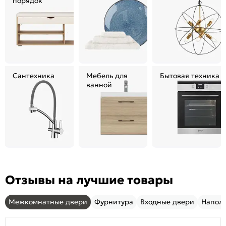
порядок
Сантехника
Мебель для
Бытовая техника
ванной
Отзывы на лучшие товары
Межкомнатные двери
Фурнитура
Входные двери
Напол