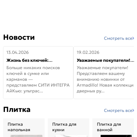
Новости
Смотреть все
13.04.2026
19.02.2026
Жизнь без ключей:
Уважаемые покупатели!
встречайте новую дверь
Представляем вашему
Больше никаких поисков
Уважаемые покупатели!
СИТИ ИНТЕГРА АйКью!
вниманию новинки от
ключей в сумке или
Представляем вашему
Armadillo!
карманов —
вниманию новинки от
представляем СИТИ ИНТЕГРА
Armadillo! Новая коллекция
АйКью: ультрас...
дверных ру...
Плитка
Смотреть все
Плитка
Плитка для
Плитка для
напольная
кухни
ванной