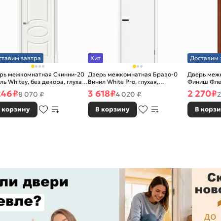
ставим завтра
Хит
Доставим 
рь межкомнатная Скинни-20
Дверь межкомнатная Браво-0
Дверь межк
ль Whitey, без декора, глухая,
Винил White Pro, глухая,
Финиш Фле
 стекла, без кромки, скиновая
каркасно-щитовая
Л-11 (ИталО
246
₽
3 618
₽
2 270
₽
8 070 ₽
4 020 ₽
2
каркасно-
 корзину
В корзину
В корз