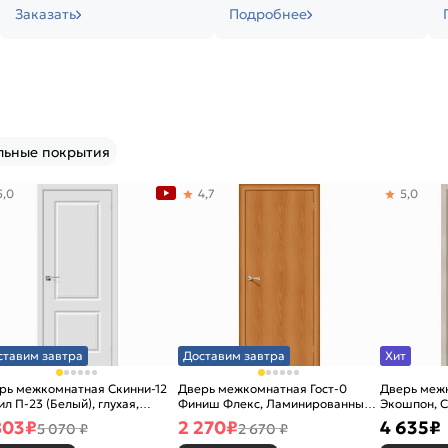
Заказать
Подробнее
льные покрытия
5,0
4,7
5,0
ставим завтра
Доставим завтра
Хит
рь межкомнатная Скинни-12
Дверь межкомнатная Гост-0
Дверь меж
ил П-23 (Белый), глухая,
Финиш Флекс, Ламинированные
Экошпон, C
новая
Л-12 (МиланОрех), глухая,
остекленна
803
₽
2 270
₽
4 635
₽
5 070 ₽
2 670 ₽
каркасно-щитовая