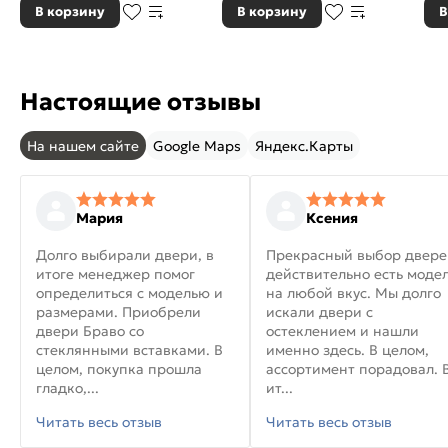
В корзину
В корзину
В
Настоящие отзывы
На нашем сайте
Google Maps
Яндекс.Карты
Мария
Ксения
Долго выбирали двери, в
Прекрасный выбор двере
итоге менеджер помог
действительно есть моде
определиться с моделью и
на любой вкус. Мы долго
размерами. Приобрели
искали двери с
двери Браво со
остеклением и нашли
стеклянными вставками. В
именно здесь. В целом,
целом, покупка прошла
ассортимент порадовал. 
гладко,...
ит...
Читать весь отзыв
Читать весь отзыв