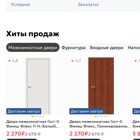
Условия
Заказать
Хиты продаж
Межкомнатные двери
Фурнитура
Входные двери
Напо
4,8
4,7
Доставим завтра
Доставим завтра
До
Дверь межкомнатная Гост-0
Дверь межкомнатная Гост-0
Две
Финиш Флекс Л-14 (Белый),
Финиш Флекс, Ламинированные
Вин
глухая, каркасно-щитовая
Л-11 (ИталОрех), глухая,
ски
2 270
₽
2 270
₽
3 
2 670 ₽
2 670 ₽
каркасно-щитовая