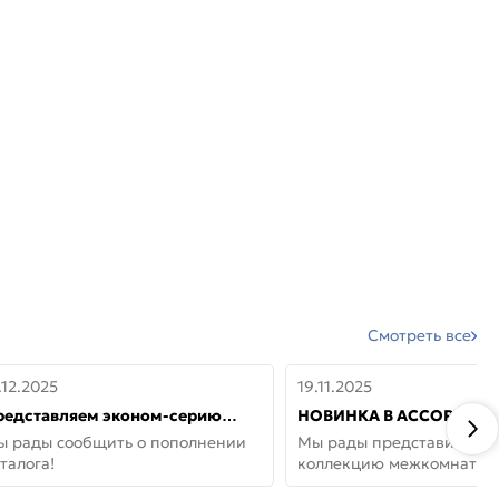
Смотреть все
.12.2025
19.11.2025
редставляем эконом-серию
НОВИНКА В АССОРТИМЕ
ерей от бренда Portika, где цена
ДВЕРИ GLOSSMAT —
ы рады сообщить о пополнении
Мы рады представить но
 значит «просто»
НЕОКЛАССИКА И УЮТ 
талога!
коллекцию межкомнатны
ДОМЕ
GlossMat (Полипропилен)