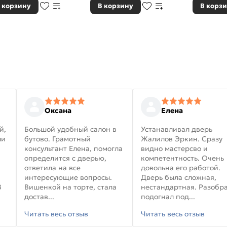
 корзину
В корзину
В корз
Оксана
Елена
й,
Большой удобный салон в
Устанавливал дверь
ли
бутово. Грамотный
Жалилов Эркин. Сразу
консультант Елена, помогла
видно мастерсво и
определится с дверью,
компетентность. Очень
ответила на все
довольна его работой.
интересующие вопросы.
Дверь была сложная,
В
Вишенкой на торте, стала
нестандартная. Разобра
достав...
подогнал под...
Читать весь отзыв
Читать весь отзыв