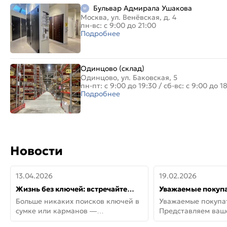
Бульвар Адмирала Ушакова
Москва, ул. Венёвская, д. 4
пн-вс: с 9:00 до 21:00
Подробнее
Одинцово (склад)
Одинцово, ул. Баковская, 5
пн-пт: с 9:00 до 19:30
/
сб-вс: с 9:00 до 1
Подробнее
Новости
13.04.2026
19.02.2026
Жизнь без ключей: встречайте
Уважаемые покупа
новую дверь СИТИ ИНТЕГРА
Представляем ва
Больше никаких поисков ключей в
Уважаемые покупа
АйКью!
новинки от Armadil
сумке или карманов —
Представляем ва
представляем СИТИ ИНТЕГРА
новинки от Armadil