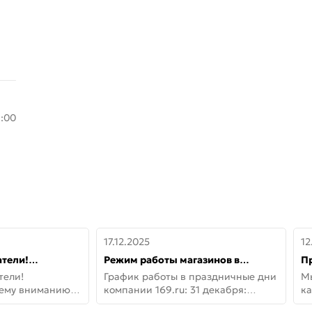
8:00
17.12.2025
12
тели!
Режим работы магазинов в
П
шему вниманию
праздничные дни с 31 декабря по
дв
тели!
График работы в праздничные дни
М
lo!
11 января
не
шему вниманию
компании 169.ru: 31 декабря:
ка
lo! Новая
Заказы, самовывоз и доставки —