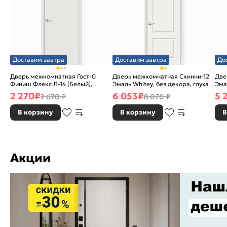
Доставим завтра
Доставим завтра
До
Дверь межкомнатная Гост-0
Дверь межкомнатная Скинни-12
Две
Финиш Флекс Л-14 (Белый),
Эмаль Whitey, без декора, глухая,
Эма
глухая, каркасно-щитовая
без стекла, без кромки, скиновая
без
2 270
₽
6 053
₽
5 
2 670 ₽
8 070 ₽
В корзину
В корзину
В
Акции