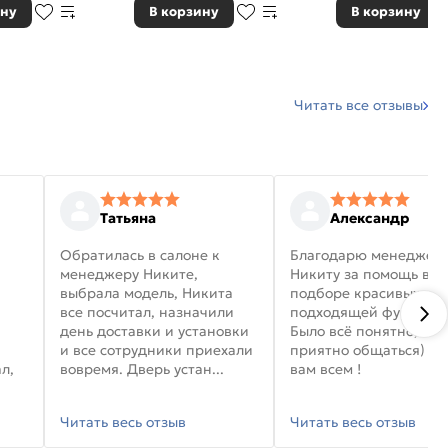
ину
В корзину
В корзину
Читать все отзывы
Татьяна
Александр
Обратилась в салоне к
Благодарю менеджер
менеджеру Никите,
Никиту за помощь в
выбрала модель, Никита
подборе красивых дв
все посчитал, назначили
подходящей фурниту
день доставки и установки
Было всё понятно, и
и все сотрудники приехали
приятно общаться) уд
л,
вовремя. Дверь устан...
вам всем !
Читать весь отзыв
Читать весь отзыв