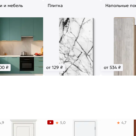
и и мебель
Плитка
Напольные по
00 ₽
от 129 ₽
от 534 ₽
4,9
5,0
4,7