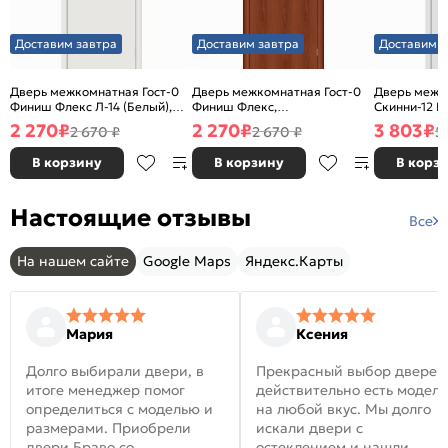
Доставим завтра
Доставим завтра
Доставим з
Дверь межкомнатная Гост-0
Дверь межкомнатная Гост-0
Дверь межк
Финиш Флекс Л-14 (Белый),
Финиш Флекс,
Скинни-12 В
глухая, каркасно-щитовая
Ламинированные Л-11
глухая, ски
2 270
₽
2 270
₽
3 803
₽
2 670 ₽
2 670 ₽
5
(ИталОрех), глухая, каркасно-
щитовая
В корзину
В корзину
В корз
Настоящие отзывы
Все
На нашем сайте
Google Maps
Яндекс.Карты
Мария
Ксения
Долго выбирали двери, в
Прекрасный выбор дверей
итоге менеджер помог
действительно есть модел
определиться с моделью и
на любой вкус. Мы долго
размерами. Приобрели
искали двери с
двери Браво со
остеклением и нашли