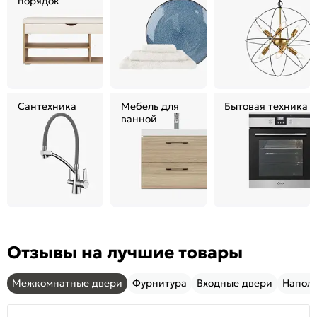
порядок
Сантехника
Мебель для
Бытовая техника
ванной
Отзывы на лучшие товары
Межкомнатные двери
Фурнитура
Входные двери
Напол