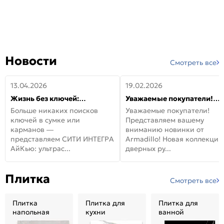
Новости
Смотреть все
13.04.2026
19.02.2026
Жизнь без ключей:
Уважаемые покупатели!
встречайте новую дверь
Представляем вашему
Больше никаких поисков
Уважаемые покупатели!
СИТИ ИНТЕГРА АйКью!
вниманию новинки от
ключей в сумке или
Представляем вашему
Armadillo!
карманов —
вниманию новинки от
представляем СИТИ ИНТЕГРА
Armadillo! Новая коллекция
АйКью: ультрас...
дверных ру...
Плитка
Смотреть все
Плитка
Плитка для
Плитка для
напольная
кухни
ванной