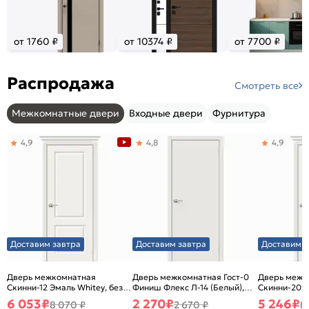
от 1760 ₽
от 10374 ₽
от 7700 ₽
Распродажа
Смотреть все
Межкомнатные двери
Входные двери
Фурнитура
4,9
4,8
4,9
Доставим завтра
Доставим завтра
Доставим з
Дверь межкомнатная
Дверь межкомнатная Гост-0
Дверь межк
Скинни-12 Эмаль Whitey, без
Финиш Флекс Л-14 (Белый),
Скинни-20 Э
декора, глухая, без стекла,
глухая, каркасно-щитовая
декора, глух
6 053
₽
2 270
₽
5 246
₽
8 070 ₽
2 670 ₽
8
без кромки, скиновая
без кромки,