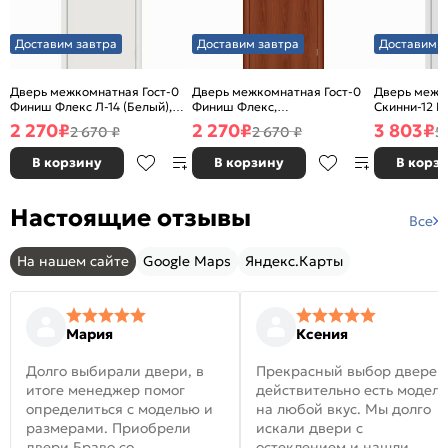
Доставим завтра
Доставим завтра
Доставим з
Дверь межкомнатная Гост-0
Дверь межкомнатная Гост-0
Дверь межк
Финиш Флекс Л-14 (Белый),
Финиш Флекс,
Скинни-12 В
глухая, каркасно-щитовая
Ламинированные Л-11
глухая, ски
2 270
₽
2 270
₽
3 803
₽
2 670 ₽
2 670 ₽
5
(ИталОрех), глухая, каркасно-
щитовая
В корзину
В корзину
В корз
Настоящие отзывы
Все
На нашем сайте
Google Maps
Яндекс.Карты
Мария
Ксения
Долго выбирали двери, в
Прекрасный выбор дверей
итоге менеджер помог
действительно есть модел
определиться с моделью и
на любой вкус. Мы долго
размерами. Приобрели
искали двери с
двери Браво со
остеклением и нашли