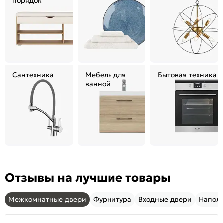
порядок
Сантехника
Мебель для
Бытовая техника
ванной
Отзывы на лучшие товары
Межкомнатные двери
Фурнитура
Входные двери
Напол