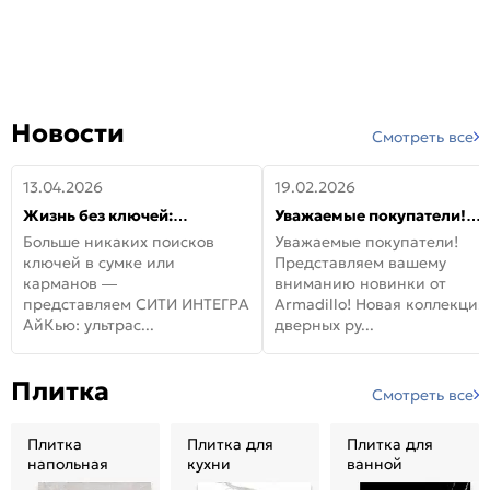
Новости
Смотреть все
13.04.2026
19.02.2026
Жизнь без ключей:
Уважаемые покупатели!
встречайте новую дверь
Представляем вашему
Больше никаких поисков
Уважаемые покупатели!
СИТИ ИНТЕГРА АйКью!
вниманию новинки от
ключей в сумке или
Представляем вашему
Armadillo!
карманов —
вниманию новинки от
представляем СИТИ ИНТЕГРА
Armadillo! Новая коллекция
АйКью: ультрас...
дверных ру...
Плитка
Смотреть все
Плитка
Плитка для
Плитка для
напольная
кухни
ванной