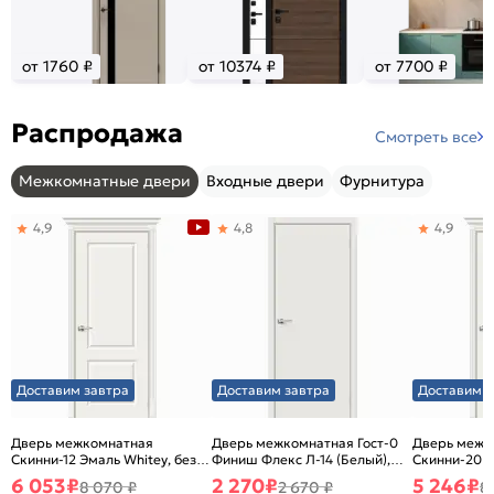
от 1760 ₽
от 10374 ₽
от 7700 ₽
Распродажа
Смотреть все
Межкомнатные двери
Входные двери
Фурнитура
4,9
4,8
4,9
Доставим завтра
Доставим завтра
Доставим з
Дверь межкомнатная
Дверь межкомнатная Гост-0
Дверь межк
Скинни-12 Эмаль Whitey, без
Финиш Флекс Л-14 (Белый),
Скинни-20 Э
декора, глухая, без стекла,
глухая, каркасно-щитовая
декора, глух
6 053
₽
2 270
₽
5 246
₽
8 070 ₽
2 670 ₽
8
без кромки, скиновая
без кромки,