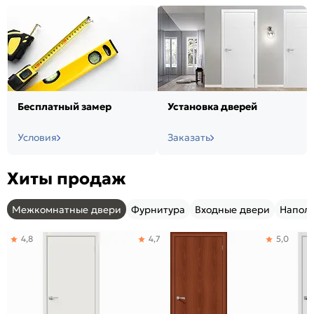
Бесплатный замер
Установка дверей
Условия
Заказать
Хиты продаж
Межкомнатные двери
Фурнитура
Входные двери
Напол
4,8
4,7
5,0