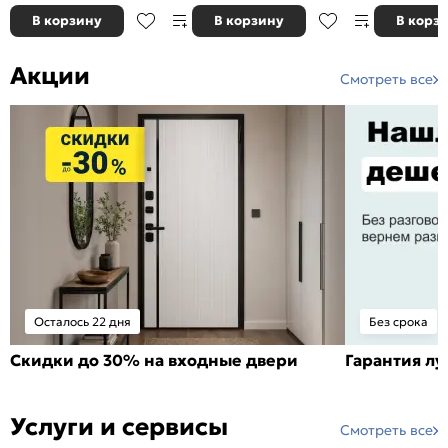
В корзину
В корзину
В корз
Акции
Смотреть все
Осталось 22 дня
Без срока
Скидки до 30% на входные двери
Гарантия л
Услуги и сервисы
Смотреть все