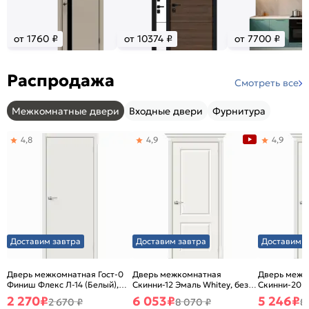
от 1760 ₽
от 10374 ₽
от 7700 ₽
Распродажа
Смотреть все
Межкомнатные двери
Входные двери
Фурнитура
4,8
4,9
4,9
Доставим завтра
Доставим завтра
Доставим з
Дверь межкомнатная Гост-0
Дверь межкомнатная
Дверь межк
Финиш Флекс Л-14 (Белый),
Скинни-12 Эмаль Whitey, без
Скинни-20 Э
глухая, каркасно-щитовая
декора, глухая, без стекла,
декора, глух
2 270
₽
6 053
₽
5 246
₽
2 670 ₽
8 070 ₽
8
без кромки, скиновая
без кромки,