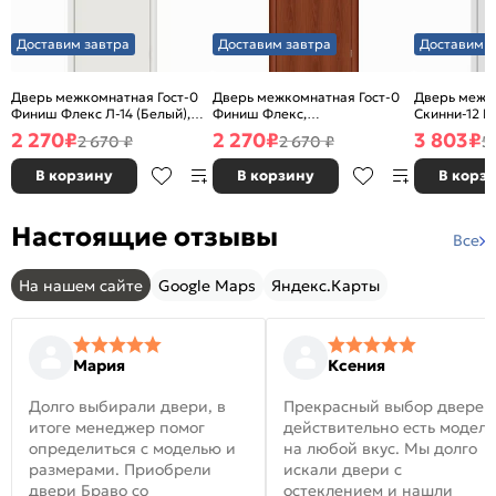
Доставим завтра
Доставим завтра
Доставим з
Дверь межкомнатная Гост-0
Дверь межкомнатная Гост-0
Дверь межк
Финиш Флекс Л-14 (Белый),
Финиш Флекс,
Скинни-12 В
глухая, каркасно-щитовая
Ламинированные Л-11
глухая, ски
2 270
₽
2 270
₽
3 803
₽
2 670 ₽
2 670 ₽
5
(ИталОрех), глухая, каркасно-
щитовая
В корзину
В корзину
В корз
Настоящие отзывы
Все
На нашем сайте
Google Maps
Яндекс.Карты
Мария
Ксения
Долго выбирали двери, в
Прекрасный выбор дверей
итоге менеджер помог
действительно есть модел
определиться с моделью и
на любой вкус. Мы долго
размерами. Приобрели
искали двери с
двери Браво со
остеклением и нашли