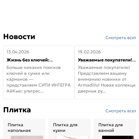
Новости
Смотреть все
13.04.2026
19.02.2026
Жизнь без ключей:
Уважаемые покупатели!
встречайте новую дверь
Представляем вашему
Больше никаких поисков
Уважаемые покупатели!
СИТИ ИНТЕГРА АйКью!
вниманию новинки от
ключей в сумке или
Представляем вашему
Armadillo!
карманов —
вниманию новинки от
представляем СИТИ ИНТЕГРА
Armadillo! Новая коллекция
АйКью: ультрас...
дверных ру...
Плитка
Смотреть все
Плитка
Плитка для
Плитка для
напольная
кухни
ванной