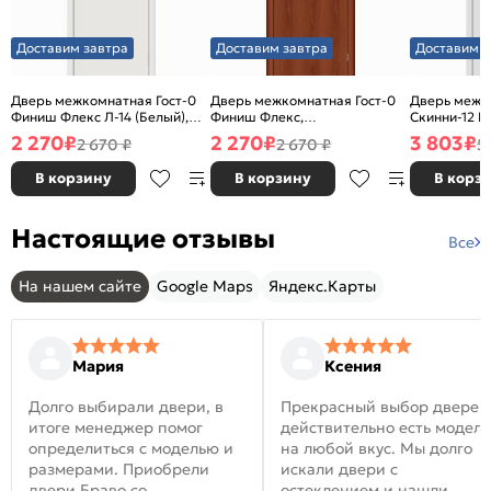
Доставим завтра
Доставим завтра
Доставим з
Дверь межкомнатная Гост-0
Дверь межкомнатная Гост-0
Дверь межк
Финиш Флекс Л-14 (Белый),
Финиш Флекс,
Скинни-12 В
глухая, каркасно-щитовая
Ламинированные Л-11
глухая, ски
2 270
₽
2 270
₽
3 803
₽
2 670 ₽
2 670 ₽
5
(ИталОрех), глухая, каркасно-
щитовая
В корзину
В корзину
В корз
Настоящие отзывы
Все
На нашем сайте
Google Maps
Яндекс.Карты
Мария
Ксения
Долго выбирали двери, в
Прекрасный выбор дверей
итоге менеджер помог
действительно есть модел
определиться с моделью и
на любой вкус. Мы долго
размерами. Приобрели
искали двери с
двери Браво со
остеклением и нашли