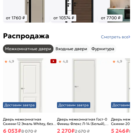
от 1760 ₽
от 10374 ₽
от 7700 ₽
Распродажа
Смотреть все
Межкомнатные двери
Входные двери
Фурнитура
4,9
4,8
4,9
Доставим завтра
Доставим завтра
Доставим з
Дверь межкомнатная
Дверь межкомнатная Гост-0
Дверь межк
Скинни-12 Эмаль Whitey, без
Финиш Флекс Л-14 (Белый),
Скинни-20 Э
декора, глухая, без стекла,
глухая, каркасно-щитовая
декора, глух
6 053
₽
2 270
₽
5 246
₽
8 070 ₽
2 670 ₽
8
без кромки, скиновая
без кромки,