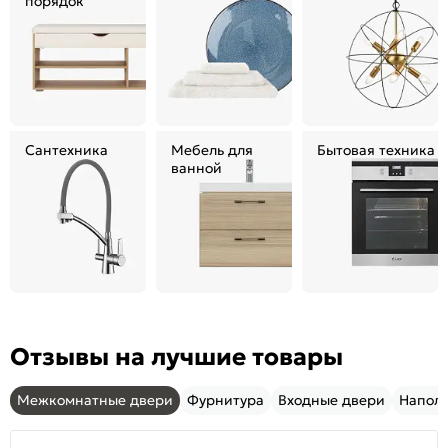
порядок
Сантехника
Мебель для
Бытовая техника
ванной
Отзывы на лучшие товары
Межкомнатные двери
Фурнитура
Входные двери
Напол