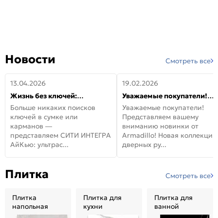
Новости
Смотреть все
13.04.2026
19.02.2026
Жизнь без ключей:
Уважаемые покупатели!
встречайте новую дверь
Представляем вашему
Больше никаких поисков
Уважаемые покупатели!
СИТИ ИНТЕГРА АйКью!
вниманию новинки от
ключей в сумке или
Представляем вашему
Armadillo!
карманов —
вниманию новинки от
представляем СИТИ ИНТЕГРА
Armadillo! Новая коллекция
АйКью: ультрас...
дверных ру...
Плитка
Смотреть все
Плитка
Плитка для
Плитка для
напольная
кухни
ванной