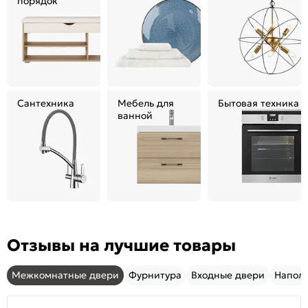
порядок
Сантехника
Мебель для
Бытовая техника
ванной
Отзывы на лучшие товары
Межкомнатные двери
Фурнитура
Входные двери
Напол