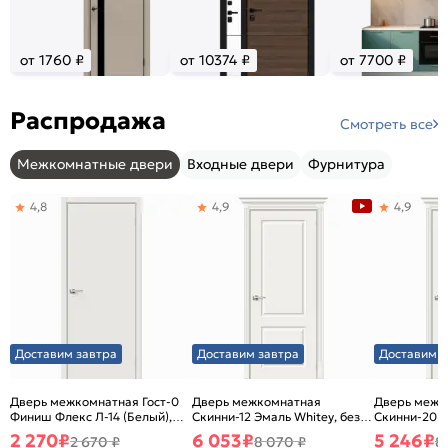
от 1760 ₽
от 10374 ₽
от 7700 ₽
Распродажа
Смотреть все
Межкомнатные двери
Входные двери
Фурнитура
4,8
4,9
4,9
Доставим завтра
Доставим завтра
Доставим з
Дверь межкомнатная Гост-0
Дверь межкомнатная
Дверь межк
Финиш Флекс Л-14 (Белый),
Скинни-12 Эмаль Whitey, без
Скинни-20 Э
глухая, каркасно-щитовая
декора, глухая, без стекла,
декора, глух
2 270
₽
6 053
₽
5 246
₽
2 670 ₽
8 070 ₽
8
без кромки, скиновая
без кромки,