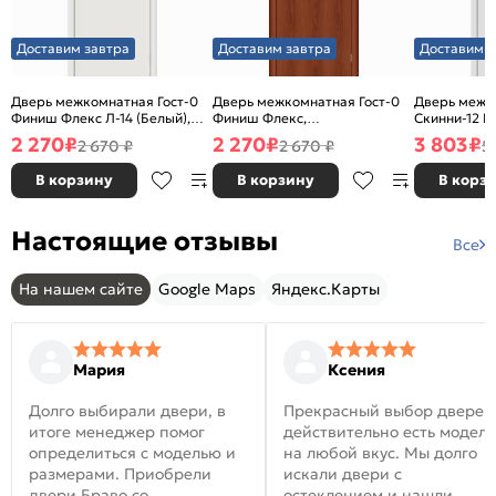
Доставим завтра
Доставим завтра
Доставим з
Дверь межкомнатная Гост-0
Дверь межкомнатная Гост-0
Дверь межк
Финиш Флекс Л-14 (Белый),
Финиш Флекс,
Скинни-12 В
глухая, каркасно-щитовая
Ламинированные Л-11
глухая, ски
2 270
₽
2 270
₽
3 803
₽
2 670 ₽
2 670 ₽
5
(ИталОрех), глухая, каркасно-
щитовая
В корзину
В корзину
В корз
Настоящие отзывы
Все
На нашем сайте
Google Maps
Яндекс.Карты
Мария
Ксения
Долго выбирали двери, в
Прекрасный выбор дверей
итоге менеджер помог
действительно есть модел
определиться с моделью и
на любой вкус. Мы долго
размерами. Приобрели
искали двери с
двери Браво со
остеклением и нашли