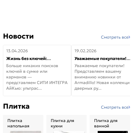
Новости
Смотреть все
13.04.2026
19.02.2026
Жизнь без ключей:
Уважаемые покупатели!
встречайте новую дверь
Представляем вашему
Больше никаких поисков
Уважаемые покупатели!
СИТИ ИНТЕГРА АйКью!
вниманию новинки от
ключей в сумке или
Представляем вашему
Armadillo!
карманов —
вниманию новинки от
представляем СИТИ ИНТЕГРА
Armadillo! Новая коллекция
АйКью: ультрас...
дверных ру...
Плитка
Смотреть все
Плитка
Плитка для
Плитка для
напольная
кухни
ванной