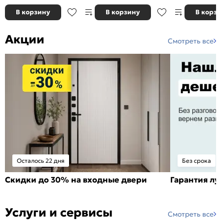
В корзину
В корзину
В корз
Акции
Смотреть все
Осталось 22 дня
Без срока
Скидки до 30% на входные двери
Гарантия л
Услуги и сервисы
Смотреть все