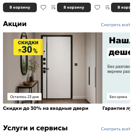
В корзину
В корзину
В корз
Акции
Смотреть все
Осталось 23 дня
Без срока
Скидки до 30% на входные двери
Гарантия л
Услуги и сервисы
Смотреть все