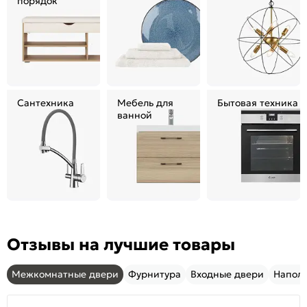
порядок
Сантехника
Мебель для
Бытовая техника
ванной
Отзывы на лучшие товары
Межкомнатные двери
Фурнитура
Входные двери
Напол