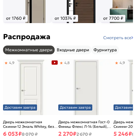
от 1760 ₽
от 10374 ₽
от 7700 ₽
Распродажа
Смотреть все
Межкомнатные двери
Входные двери
Фурнитура
4,9
4,8
4,9
Доставим завтра
Доставим завтра
Доставим з
Дверь межкомнатная
Дверь межкомнатная Гост-0
Дверь межк
Скинни-12 Эмаль Whitey, без
Финиш Флекс Л-14 (Белый),
Скинни-20 Э
декора, глухая, без стекла,
глухая, каркасно-щитовая
декора, глух
6 053
₽
2 270
₽
5 246
₽
8 070 ₽
2 670 ₽
8
без кромки, скиновая
без кромки,