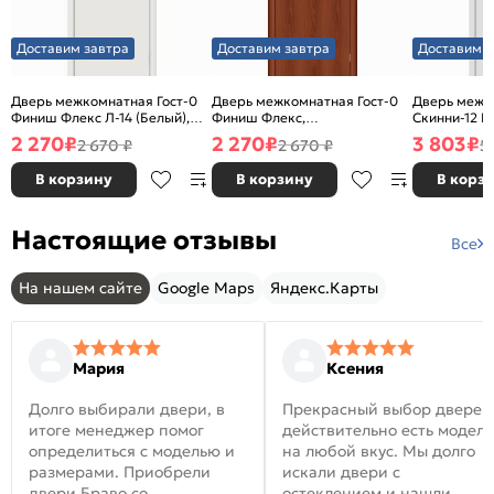
Доставим завтра
Доставим завтра
Доставим з
Дверь межкомнатная Гост-0
Дверь межкомнатная Гост-0
Дверь межк
Финиш Флекс Л-14 (Белый),
Финиш Флекс,
Скинни-12 В
глухая, каркасно-щитовая
Ламинированные Л-11
глухая, ски
2 270
₽
2 270
₽
3 803
₽
2 670 ₽
2 670 ₽
5
(ИталОрех), глухая, каркасно-
щитовая
В корзину
В корзину
В корз
Настоящие отзывы
Все
На нашем сайте
Google Maps
Яндекс.Карты
Мария
Ксения
Долго выбирали двери, в
Прекрасный выбор дверей
итоге менеджер помог
действительно есть модел
определиться с моделью и
на любой вкус. Мы долго
размерами. Приобрели
искали двери с
двери Браво со
остеклением и нашли