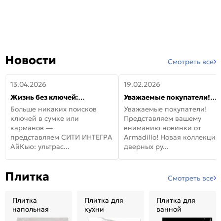
Новости
Смотреть все
13.04.2026
19.02.2026
Жизнь без ключей:
Уважаемые покупатели!
встречайте новую дверь
Представляем вашему
Больше никаких поисков
Уважаемые покупатели!
СИТИ ИНТЕГРА АйКью!
вниманию новинки от
ключей в сумке или
Представляем вашему
Armadillo!
карманов —
вниманию новинки от
представляем СИТИ ИНТЕГРА
Armadillo! Новая коллекция
АйКью: ультрас...
дверных ру...
Плитка
Смотреть все
Плитка
Плитка для
Плитка для
напольная
кухни
ванной