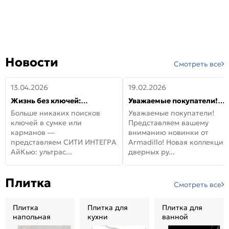
Новости
Смотреть все
13.04.2026
19.02.2026
Жизнь без ключей:
Уважаемые покупатели!
встречайте новую дверь
Представляем вашему
Больше никаких поисков
Уважаемые покупатели!
СИТИ ИНТЕГРА АйКью!
вниманию новинки от
ключей в сумке или
Представляем вашему
Armadillo!
карманов —
вниманию новинки от
представляем СИТИ ИНТЕГРА
Armadillo! Новая коллекция
АйКью: ультрас...
дверных ру...
Плитка
Смотреть все
Плитка
Плитка для
Плитка для
напольная
кухни
ванной