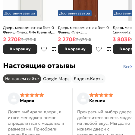
Доставим завтра
Доставим завтра
Доставим з
Дверь межкомнатная Гост-0
Дверь межкомнатная Гост-0
Дверь межк
Финиш Флекс Л-14 (Белый),
Финиш Флекс,
Скинни-12 В
глухая, каркасно-щитовая
Ламинированные Л-11
глухая, ски
2 270
₽
2 270
₽
3 803
₽
2 670 ₽
2 670 ₽
5
(ИталОрех), глухая, каркасно-
щитовая
В корзину
В корзину
В корз
Настоящие отзывы
Все
На нашем сайте
Google Maps
Яндекс.Карты
Мария
Ксения
Долго выбирали двери, в
Прекрасный выбор дверей
итоге менеджер помог
действительно есть модел
определиться с моделью и
на любой вкус. Мы долго
размерами. Приобрели
искали двери с
двери Браво со
остеклением и нашли