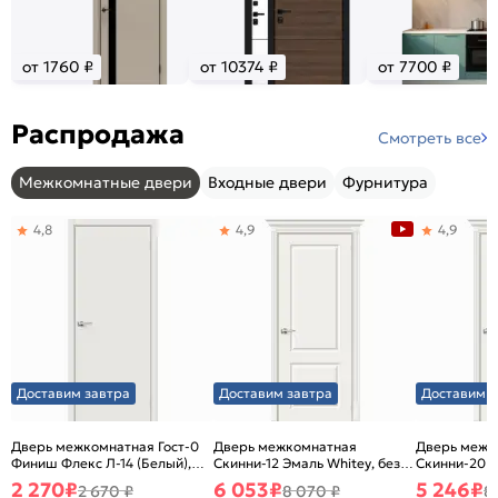
от 1760 ₽
от 10374 ₽
от 7700 ₽
Распродажа
Смотреть все
Межкомнатные двери
Входные двери
Фурнитура
4,8
4,9
4,9
Доставим завтра
Доставим завтра
Доставим з
Дверь межкомнатная Гост-0
Дверь межкомнатная
Дверь межк
Финиш Флекс Л-14 (Белый),
Скинни-12 Эмаль Whitey, без
Скинни-20 Э
глухая, каркасно-щитовая
декора, глухая, без стекла,
декора, глух
2 270
₽
6 053
₽
5 246
₽
2 670 ₽
8 070 ₽
8
без кромки, скиновая
без кромки,