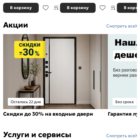
В корзину
В корзину
В корз
Акции
Смотреть все
Осталось 22 дня
Без срока
Скидки до 30% на входные двери
Гарантия л
Услуги и сервисы
Смотреть все