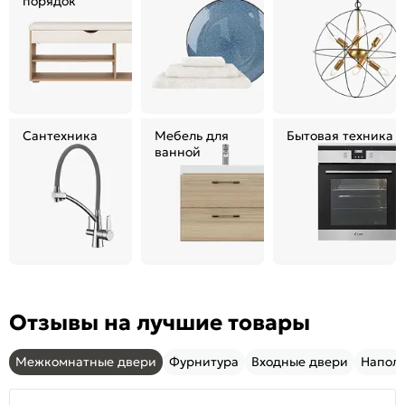
порядок
Сантехника
Мебель для
Бытовая техника
ванной
Отзывы на лучшие товары
Межкомнатные двери
Фурнитура
Входные двери
Напол