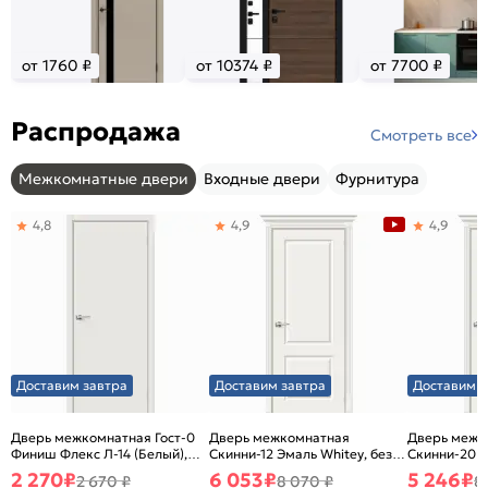
от 1760 ₽
от 10374 ₽
от 7700 ₽
Распродажа
Смотреть все
Межкомнатные двери
Входные двери
Фурнитура
4,8
4,9
4,9
Доставим завтра
Доставим завтра
Доставим з
Дверь межкомнатная Гост-0
Дверь межкомнатная
Дверь межк
Финиш Флекс Л-14 (Белый),
Скинни-12 Эмаль Whitey, без
Скинни-20 Э
глухая, каркасно-щитовая
декора, глухая, без стекла,
декора, глух
2 270
₽
6 053
₽
5 246
₽
2 670 ₽
8 070 ₽
8
без кромки, скиновая
без кромки,