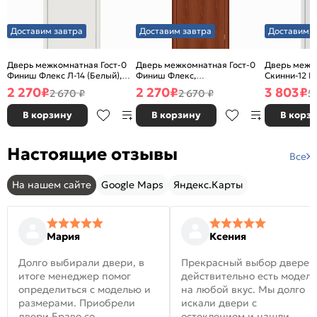
Доставим завтра
Доставим завтра
Доставим з
Дверь межкомнатная Гост-0
Дверь межкомнатная Гост-0
Дверь межк
Финиш Флекс Л-14 (Белый),
Финиш Флекс,
Скинни-12 В
глухая, каркасно-щитовая
Ламинированные Л-11
глухая, ски
2 270
₽
2 270
₽
3 803
₽
2 670 ₽
2 670 ₽
5
(ИталОрех), глухая, каркасно-
щитовая
В корзину
В корзину
В корз
Настоящие отзывы
Все
На нашем сайте
Google Maps
Яндекс.Карты
Мария
Ксения
Долго выбирали двери, в
Прекрасный выбор дверей
итоге менеджер помог
действительно есть модел
определиться с моделью и
на любой вкус. Мы долго
размерами. Приобрели
искали двери с
двери Браво со
остеклением и нашли