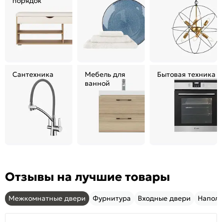
порядок
Сантехника
Мебель для
Бытовая техника
ванной
Отзывы на лучшие товары
Межкомнатные двери
Фурнитура
Входные двери
Напол