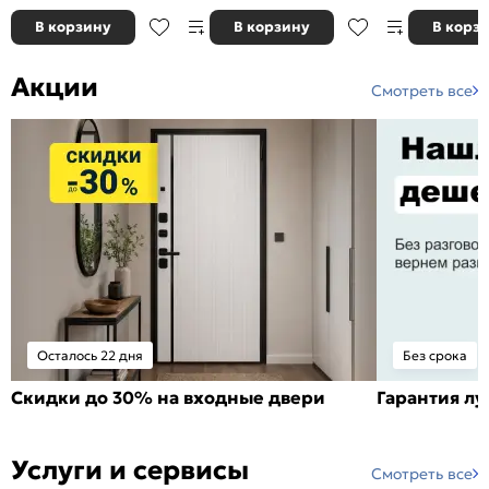
В корзину
В корзину
В корз
Акции
Смотреть все
Осталось 22 дня
Без срока
Скидки до 30% на входные двери
Гарантия л
Услуги и сервисы
Смотреть все