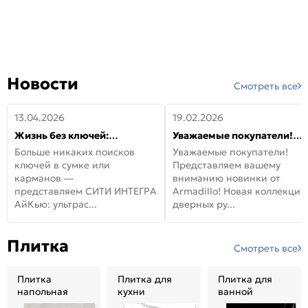
Новости
Смотреть все
13.04.2026
19.02.2026
Жизнь без ключей:
Уважаемые покупатели!
встречайте новую дверь
Представляем вашему
Больше никаких поисков
Уважаемые покупатели!
СИТИ ИНТЕГРА АйКью!
вниманию новинки от
ключей в сумке или
Представляем вашему
Armadillo!
карманов —
вниманию новинки от
представляем СИТИ ИНТЕГРА
Armadillo! Новая коллекция
АйКью: ультрас...
дверных ру...
Плитка
Смотреть все
Плитка
Плитка для
Плитка для
напольная
кухни
ванной