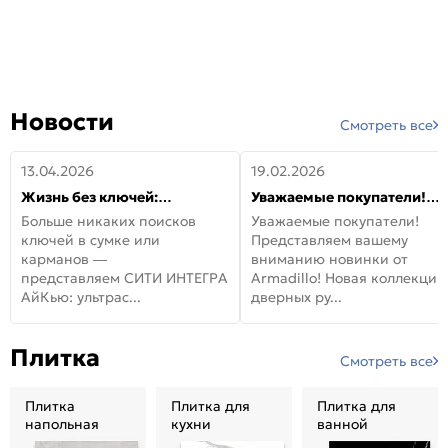
Новости
Смотреть все
13.04.2026
19.02.2026
Жизнь без ключей:
Уважаемые покупатели!
встречайте новую дверь
Представляем вашему
Больше никаких поисков
Уважаемые покупатели!
СИТИ ИНТЕГРА АйКью!
вниманию новинки от
ключей в сумке или
Представляем вашему
Armadillo!
карманов —
вниманию новинки от
представляем СИТИ ИНТЕГРА
Armadillo! Новая коллекция
АйКью: ультрас...
дверных ру...
Плитка
Смотреть все
Плитка
Плитка для
Плитка для
напольная
кухни
ванной