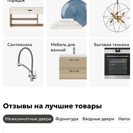
порядок
Сантехника
Мебель для
Бытовая техника
ванной
Отзывы на лучшие товары
Межкомнатные двери
Фурнитура
Входные двери
Напол