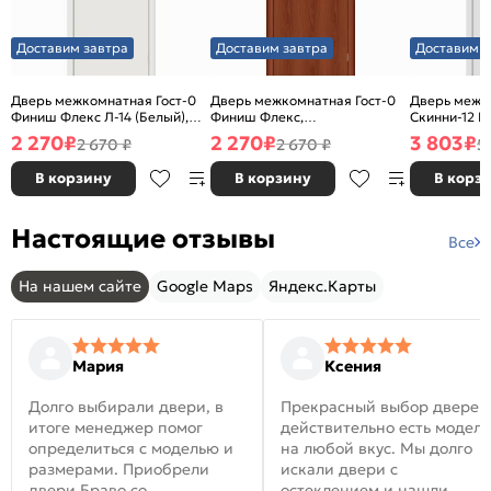
Доставим завтра
Доставим завтра
Доставим з
Дверь межкомнатная Гост-0
Дверь межкомнатная Гост-0
Дверь межк
Финиш Флекс Л-14 (Белый),
Финиш Флекс,
Скинни-12 В
глухая, каркасно-щитовая
Ламинированные Л-11
глухая, ски
2 270
₽
2 270
₽
3 803
₽
2 670 ₽
2 670 ₽
5
(ИталОрех), глухая, каркасно-
щитовая
В корзину
В корзину
В корз
Настоящие отзывы
Все
На нашем сайте
Google Maps
Яндекс.Карты
Мария
Ксения
Долго выбирали двери, в
Прекрасный выбор дверей
итоге менеджер помог
действительно есть модел
определиться с моделью и
на любой вкус. Мы долго
размерами. Приобрели
искали двери с
двери Браво со
остеклением и нашли