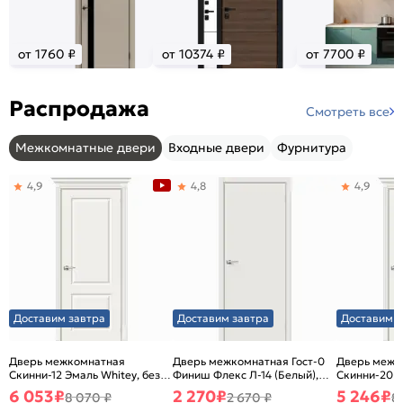
от 1760 ₽
от 10374 ₽
от 7700 ₽
Распродажа
Смотреть все
Межкомнатные двери
Входные двери
Фурнитура
4,9
4,8
4,9
Доставим завтра
Доставим завтра
Доставим з
Дверь межкомнатная
Дверь межкомнатная Гост-0
Дверь межк
Скинни-12 Эмаль Whitey, без
Финиш Флекс Л-14 (Белый),
Скинни-20 Э
декора, глухая, без стекла,
глухая, каркасно-щитовая
декора, глух
6 053
₽
2 270
₽
5 246
₽
8 070 ₽
2 670 ₽
8
без кромки, скиновая
без кромки,