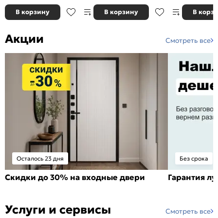
В корзину
В корзину
В корз
Акции
Смотреть все
Осталось 23 дня
Без срока
Скидки до 30% на входные двери
Гарантия л
Услуги и сервисы
Смотреть все