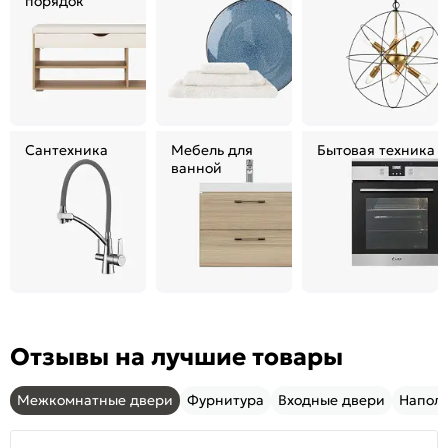
порядок
Сантехника
Мебель для
Бытовая техника
ванной
Отзывы на лучшие товары
Межкомнатные двери
Фурнитура
Входные двери
Напол