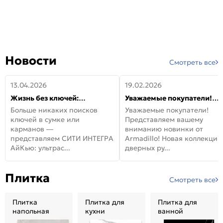
Новости
Смотреть все
13.04.2026
19.02.2026
Жизнь без ключей:
Уважаемые покупатели!
встречайте новую дверь
Представляем вашему
Больше никаких поисков
Уважаемые покупатели!
СИТИ ИНТЕГРА АйКью!
вниманию новинки от
ключей в сумке или
Представляем вашему
Armadillo!
карманов —
вниманию новинки от
представляем СИТИ ИНТЕГРА
Armadillo! Новая коллекция
АйКью: ультрас...
дверных ру...
Плитка
Смотреть все
Плитка
Плитка для
Плитка для
напольная
кухни
ванной