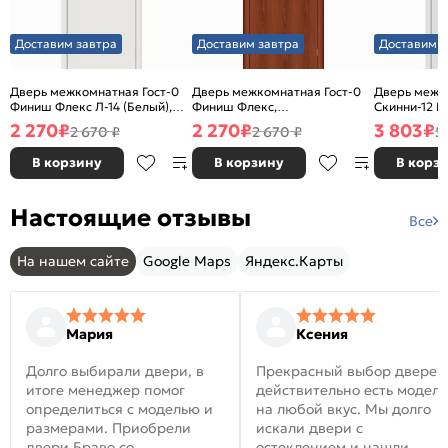
Доставим завтра
Доставим завтра
Доставим з
Дверь межкомнатная Гост-0
Дверь межкомнатная Гост-0
Дверь межк
Финиш Флекс Л-14 (Белый),
Финиш Флекс,
Скинни-12 В
глухая, каркасно-щитовая
Ламинированные Л-11
глухая, ски
2 270
₽
2 270
₽
3 803
₽
2 670 ₽
2 670 ₽
5
(ИталОрех), глухая, каркасно-
щитовая
В корзину
В корзину
В корз
Настоящие отзывы
Все
На нашем сайте
Google Maps
Яндекс.Карты
Мария
Ксения
Долго выбирали двери, в
Прекрасный выбор дверей
итоге менеджер помог
действительно есть модел
определиться с моделью и
на любой вкус. Мы долго
размерами. Приобрели
искали двери с
двери Браво со
остеклением и нашли