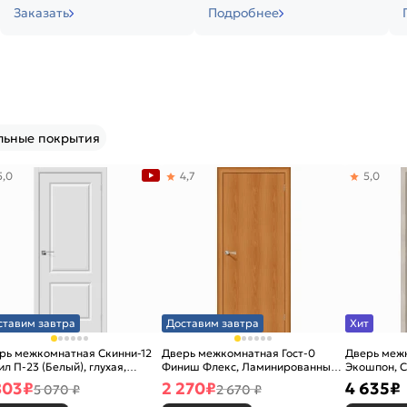
Заказать
Подробнее
льные покрытия
5,0
4,7
5,0
ставим завтра
Доставим завтра
Хит
рь межкомнатная Скинни-12
Дверь межкомнатная Гост-0
Дверь меж
ил П-23 (Белый), глухая,
Финиш Флекс, Ламинированные
Экошпон, C
новая
Л-12 (МиланОрех), глухая,
остекленна
803
₽
2 270
₽
4 635
₽
5 070 ₽
2 670 ₽
каркасно-щитовая