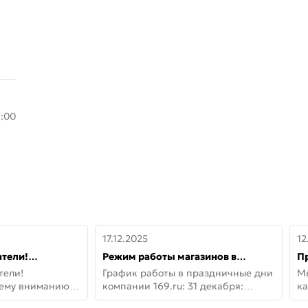
8:00
17.12.2025
12
тели!
Режим работы магазинов в
П
шему вниманию
праздничные дни с 31 декабря по
дв
тели!
График работы в праздничные дни
М
lo!
11 января
не
шему вниманию
компании 169.ru: 31 декабря:
ка
lo! Новая
Заказы, самовывоз и доставки —