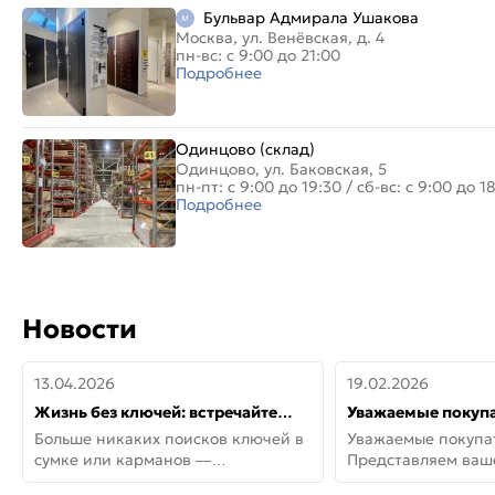
Бульвар Адмирала Ушакова
Москва, ул. Венёвская, д. 4
пн-вс: с 9:00 до 21:00
Подробнее
Одинцово (склад)
Одинцово, ул. Баковская, 5
пн-пт: с 9:00 до 19:30
/
сб-вс: с 9:00 до 1
Подробнее
Новости
13.04.2026
19.02.2026
Жизнь без ключей: встречайте
Уважаемые покупа
новую дверь СИТИ ИНТЕГРА
Представляем ва
Больше никаких поисков ключей в
Уважаемые покупа
АйКью!
новинки от Armadil
сумке или карманов —
Представляем ва
представляем СИТИ ИНТЕГРА
новинки от Armadil