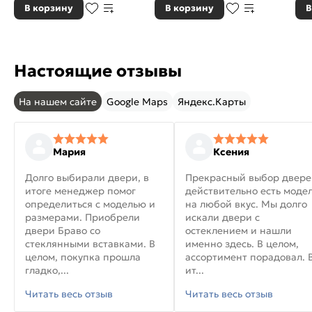
В корзину
В корзину
В
Настоящие отзывы
На нашем сайте
Google Maps
Яндекс.Карты
Мария
Ксения
Долго выбирали двери, в
Прекрасный выбор двере
итоге менеджер помог
действительно есть моде
определиться с моделью и
на любой вкус. Мы долго
размерами. Приобрели
искали двери с
двери Браво со
остеклением и нашли
стеклянными вставками. В
именно здесь. В целом,
целом, покупка прошла
ассортимент порадовал. 
гладко,...
ит...
Читать весь отзыв
Читать весь отзыв