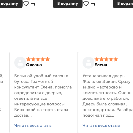
 корзину
В корзину
В корз
Оксана
Елена
й,
Большой удобный салон в
Устанавливал дверь
ли
бутово. Грамотный
Жалилов Эркин. Сразу
консультант Елена, помогла
видно мастерсво и
определится с дверью,
компетентность. Очень
ответила на все
довольна его работой.
интересующие вопросы.
Дверь была сложная,
В
Вишенкой на торте, стала
нестандартная. Разобра
достав...
подогнал под...
Читать весь отзыв
Читать весь отзыв