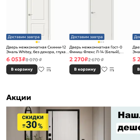
Доставим завтра
Доставим завтра
До
Дверь межкомнатная Скинни-12
Дверь межкомнатная Гост-0
Две
Эмаль Whitey, без декора, глухая,
Финиш Флекс Л-14 (Белый),
Эма
без стекла, без кромки, скиновая
глухая, каркасно-щитовая
без
6 053
₽
2 270
₽
5 
8 070 ₽
2 670 ₽
В корзину
В корзину
В
Акции