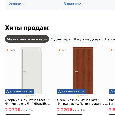
Условия
Заказать
Хиты продаж
Межкомнатные двери
Фурнитура
Входные двери
Напо
4,8
4,7
Доставим завтра
Доставим завтра
До
Дверь межкомнатная Гост-0
Дверь межкомнатная Гост-0
Две
Финиш Флекс Л-14 (Белый),
Финиш Флекс, Ламинированные
Вин
глухая, каркасно-щитовая
Л-11 (ИталОрех), глухая,
ски
2 270
₽
2 270
₽
3 
2 670 ₽
2 670 ₽
каркасно-щитовая