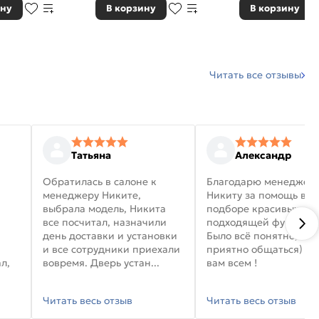
ину
В корзину
В корзину
Читать все отзывы
Татьяна
Александр
Обратилась в салоне к
Благодарю менеджер
менеджеру Никите,
Никиту за помощь в
выбрала модель, Никита
подборе красивых дв
все посчитал, назначили
подходящей фурниту
день доставки и установки
Было всё понятно, и
и все сотрудники приехали
приятно общаться) уд
л,
вовремя. Дверь устан...
вам всем !
Читать весь отзыв
Читать весь отзыв