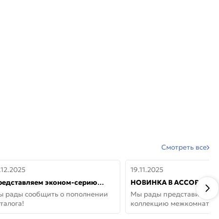
Смотреть все
.12.2025
19.11.2025
редставляем эконом-серию
НОВИНКА В АССОРТИМЕ
ерей от бренда Portika, где цена
ДВЕРИ GLOSSMAT —
ы рады сообщить о пополнении
Мы рады представить но
 значит «просто»
НЕОКЛАССИКА И УЮТ 
талога!
коллекцию межкомнатны
ДОМЕ
GlossMat (Полипропилен)