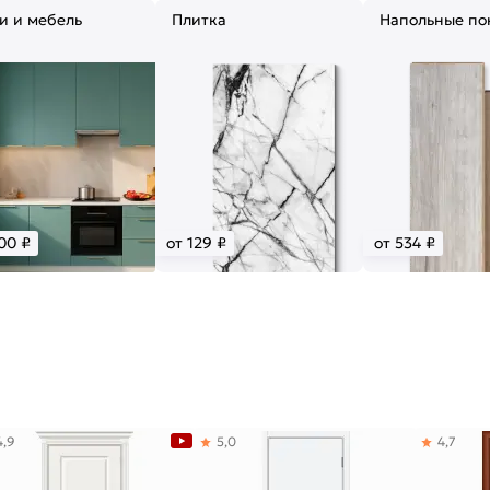
и и мебель
Плитка
Напольные по
00 ₽
от 129 ₽
от 534 ₽
4,9
5,0
4,7