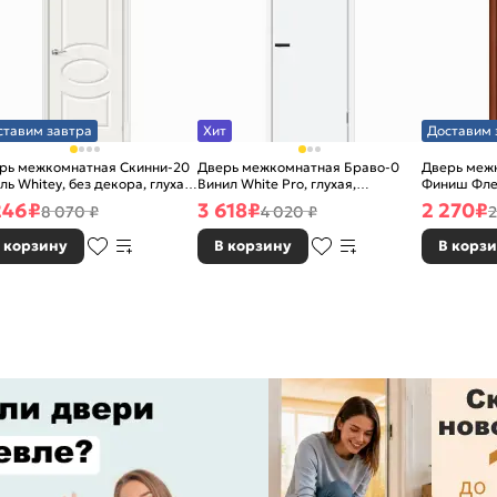
ставим завтра
Хит
Доставим 
рь межкомнатная Скинни-20
Дверь межкомнатная Браво-0
Дверь межк
ль Whitey, без декора, глухая,
Винил White Pro, глухая,
Финиш Фле
 стекла, без кромки, скиновая
каркасно-щитовая
Л-11 (ИталО
246
₽
3 618
₽
2 270
₽
8 070 ₽
4 020 ₽
2
каркасно-
 корзину
В корзину
В корз