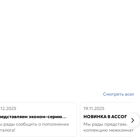
Смотреть все
.12.2025
19.11.2025
редставляем эконом-серию
НОВИНКА В АССОРТИМЕ
ерей от бренда Portika, где цена
ДВЕРИ GLOSSMAT —
ы рады сообщить о пополнении
Мы рады представить но
 значит «просто»
НЕОКЛАССИКА И УЮТ 
талога!
коллекцию межкомнатны
ДОМЕ
GlossMat (Полипропилен)