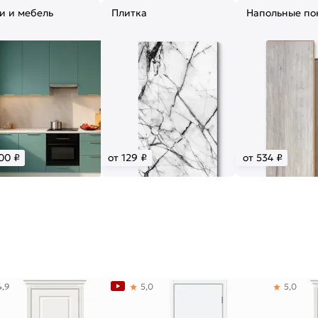
и и мебель
Плитка
Напольные по
00 ₽
от 129 ₽
от 534 ₽
4,9
5,0
5,0