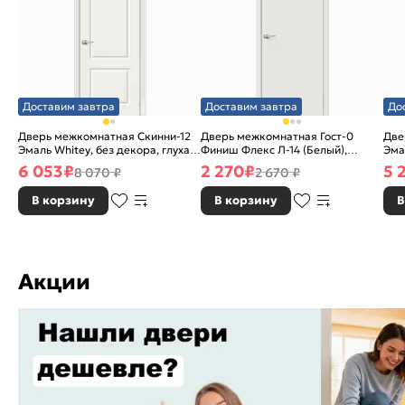
Доставим завтра
Доставим завтра
До
Дверь межкомнатная Скинни-12
Дверь межкомнатная Гост-0
Две
Эмаль Whitey, без декора, глухая,
Финиш Флекс Л-14 (Белый),
Эма
без стекла, без кромки, скиновая
глухая, каркасно-щитовая
без
6 053
₽
2 270
₽
5 
8 070 ₽
2 670 ₽
В корзину
В корзину
В
Акции