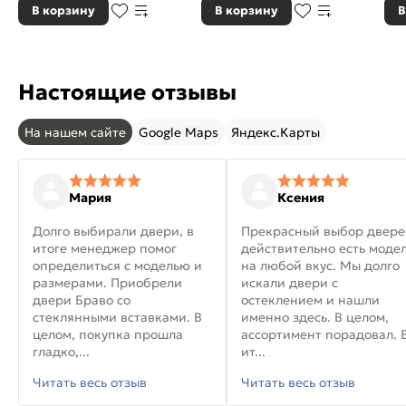
В корзину
В корзину
В
Настоящие отзывы
На нашем сайте
Google Maps
Яндекс.Карты
Мария
Ксения
Долго выбирали двери, в
Прекрасный выбор двере
итоге менеджер помог
действительно есть моде
определиться с моделью и
на любой вкус. Мы долго
размерами. Приобрели
искали двери с
двери Браво со
остеклением и нашли
стеклянными вставками. В
именно здесь. В целом,
целом, покупка прошла
ассортимент порадовал. 
гладко,...
ит...
Читать весь отзыв
Читать весь отзыв