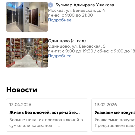
Бульвар Адмирала Ушакова
Москва, ул. Венёвская, д. 4
пн-вс: с 9:00 до 21:00
Подробнее
Одинцово (склад)
Одинцово, ул. Баковская, 5
пн-пт: с 9:00 до 19:30
/
сб-вс: с 9:00 до 1
Подробнее
Новости
13.04.2026
19.02.2026
Жизнь без ключей: встречайте
Уважаемые покупа
новую дверь СИТИ ИНТЕГРА
Представляем ва
Больше никаких поисков ключей в
Уважаемые покупа
АйКью!
новинки от Armadil
сумке или карманов —
Представляем ва
представляем СИТИ ИНТЕГРА
новинки от Armadil