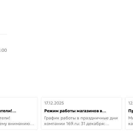
8:00
17.12.2025
12
тели!
Режим работы магазинов в
П
шему вниманию
праздничные дни с 31 декабря по
дв
тели!
График работы в праздничные дни
М
lo!
11 января
не
шему вниманию
компании 169.ru: 31 декабря:
ка
lo! Новая
Заказы, самовывоз и доставки —