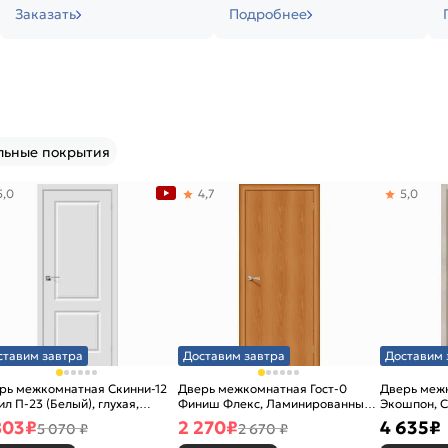
Заказать
Подробнее
льные покрытия
5,0
4,7
5,0
ставим завтра
Доставим завтра
Доставим 
рь межкомнатная Скинни-12
Дверь межкомнатная Гост-0
Дверь меж
ил П-23 (Белый), глухая,
Финиш Флекс, Ламинированные
Экошпон, C
новая
Л-12 (МиланОрех), глухая,
остекленна
803
₽
2 270
₽
4 635
₽
5 070 ₽
2 670 ₽
каркасно-щитовая