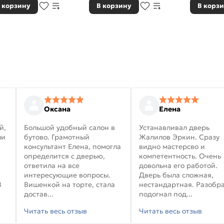
 корзину
В корзину
В корз
Оксана
Елена
й,
Большой удобный салон в
Устанавливал дверь
ли
бутово. Грамотный
Жалилов Эркин. Сразу
консультант Елена, помогла
видно мастерсво и
определится с дверью,
компетентность. Очень
ответила на все
довольна его работой.
интересующие вопросы.
Дверь была сложная,
В
Вишенкой на торте, стала
нестандартная. Разобра
достав...
подогнал под...
Читать весь отзыв
Читать весь отзыв