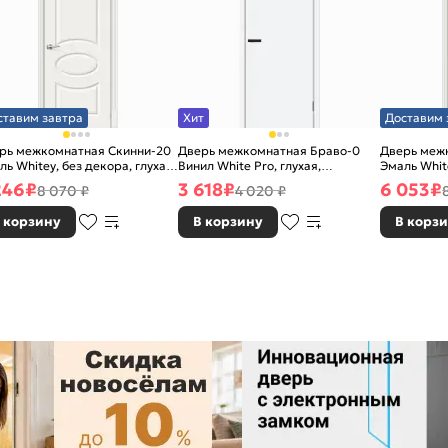
ставим завтра
Хит
Доставим 
рь межкомнатная Скинни-20
Дверь межкомнатная Браво-0
Дверь меж
ль Whitey, без декора, глухая,
Винил White Pro, глухая,
Эмаль White
 стекла, без кромки, скиновая
каркасно-щитовая
без стекла
246
₽
3 618
₽
6 053
₽
8 070 ₽
4 020 ₽
 корзину
В корзину
В корз