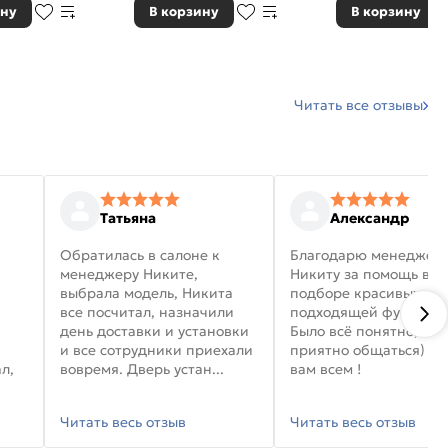
ину
В корзину
В корзину
Читать все отзывы
Татьяна
Александр
Обратилась в салоне к
Благодарю менеджер
менеджеру Никите,
Никиту за помощь в
выбрала модель, Никита
подборе красивых дв
все посчитал, назначили
подходящей фурниту
день доставки и установки
Было всё понятно, и
и все сотрудники приехали
приятно общаться) уд
л,
вовремя. Дверь устан...
вам всем !
Читать весь отзыв
Читать весь отзыв