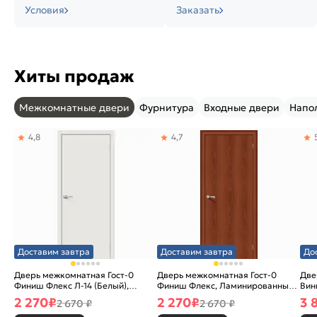
Условия
Заказать
Хиты продаж
Межкомнатные двери
Фурнитура
Входные двери
Напо
4,8
4,7
Доставим завтра
Доставим завтра
До
Дверь межкомнатная Гост-0
Дверь межкомнатная Гост-0
Две
Финиш Флекс Л-14 (Белый),
Финиш Флекс, Ламинированные
Вин
глухая, каркасно-щитовая
Л-11 (ИталОрех), глухая,
ски
2 270
₽
2 270
₽
3 
2 670 ₽
2 670 ₽
каркасно-щитовая