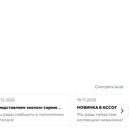
Смотреть все
.12.2025
19.11.2025
редставляем эконом-серию
НОВИНКА В АССОРТИМЕ
ерей от бренда Portika, где цена
ДВЕРИ GLOSSMAT —
ы рады сообщить о пополнении
Мы рады представить но
 значит «просто»
НЕОКЛАССИКА И УЮТ 
талога!
коллекцию межкомнатны
ДОМЕ
GlossMat (Полипропилен)