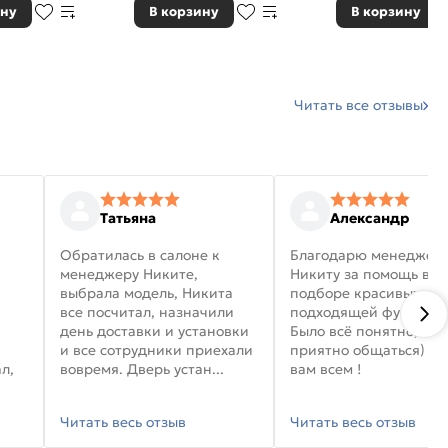
ину
В корзину
В корзину
Читать все отзывы
Татьяна
Александр
Обратилась в салоне к
Благодарю менеджер
менеджеру Никите,
Никиту за помощь в
выбрала модель, Никита
подборе красивых дв
все посчитал, назначили
подходящей фурниту
день доставки и установки
Было всё понятно, и
и все сотрудники приехали
приятно общаться) уд
л,
вовремя. Дверь устан...
вам всем !
Читать весь отзыв
Читать весь отзыв