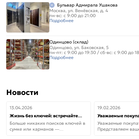
Бульвар Адмирала Ушакова
Москва, ул. Венёвская, д. 4
пн-вс: с 9:00 до 21:00
Подробнее
Одинцово (склад)
Одинцово, ул. Баковская, 5
пн-пт: с 9:00 до 19:30
/
сб-вс: с 9:00 до 1
Подробнее
Новости
13.04.2026
19.02.2026
Жизнь без ключей: встречайте
Уважаемые покупа
новую дверь СИТИ ИНТЕГРА
Представляем ва
Больше никаких поисков ключей в
Уважаемые покупа
АйКью!
новинки от Armadil
сумке или карманов —
Представляем ва
представляем СИТИ ИНТЕГРА
новинки от Armadil