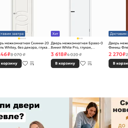
ставим завтра
Хит
Доставим 
рь межкомнатная Скинни-20
Дверь межкомнатная Браво-0
Дверь межк
ль Whitey, без декора, глухая,
Винил White Pro, глухая,
Финиш Фле
 стекла, без кромки, скиновая
каркасно-щитовая
Л-11 (ИталО
246
₽
3 618
₽
2 270
₽
8 070 ₽
4 020 ₽
2
каркасно-
 корзину
В корзину
В корз