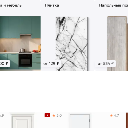
и и мебель
Плитка
Напольные по
00 ₽
от 129 ₽
от 534 ₽
4,9
5,0
4,7