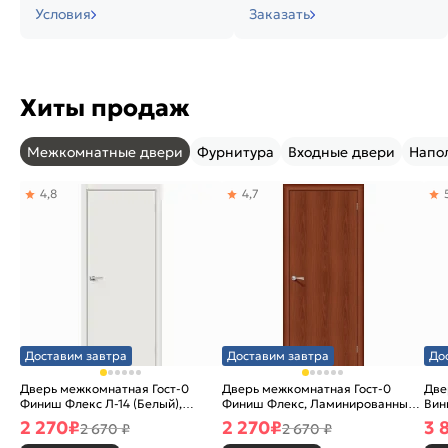
Условия
Заказать
Хиты продаж
Межкомнатные двери
Фурнитура
Входные двери
Напо
4,8
4,7
Доставим завтра
Доставим завтра
До
Дверь межкомнатная Гост-0
Дверь межкомнатная Гост-0
Две
Финиш Флекс Л-14 (Белый),
Финиш Флекс, Ламинированные
Вин
глухая, каркасно-щитовая
Л-11 (ИталОрех), глухая,
ски
2 270
₽
2 270
₽
3 
2 670 ₽
2 670 ₽
каркасно-щитовая