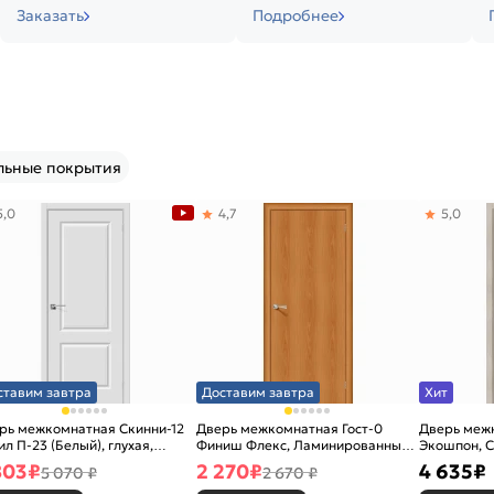
Заказать
Подробнее
льные покрытия
5,0
4,7
5,0
ставим завтра
Доставим завтра
Хит
рь межкомнатная Скинни-12
Дверь межкомнатная Гост-0
Дверь меж
ил П-23 (Белый), глухая,
Финиш Флекс, Ламинированные
Экошпон, C
новая
Л-12 (МиланОрех), глухая,
остекленна
803
₽
2 270
₽
4 635
₽
5 070 ₽
2 670 ₽
каркасно-щитовая