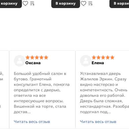
 корзину
В корзину
В корз
Оксана
Елена
й,
Большой удобный салон в
Устанавливал дверь
ли
бутово. Грамотный
Жалилов Эркин. Сразу
консультант Елена, помогла
видно мастерсво и
определится с дверью,
компетентность. Очень
ответила на все
довольна его работой.
интересующие вопросы.
Дверь была сложная,
В
Вишенкой на торте, стала
нестандартная. Разобра
достав...
подогнал под...
Читать весь отзыв
Читать весь отзыв