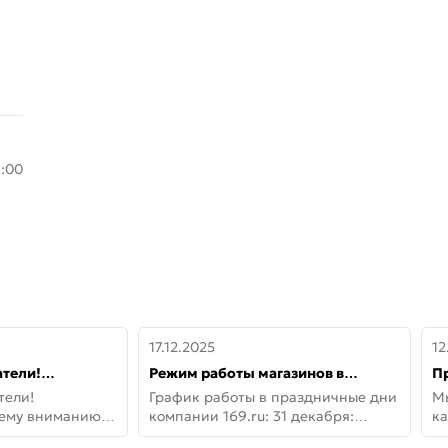
8:00
17.12.2025
12
тели!
Режим работы магазинов в
П
шему вниманию
праздничные дни с 31 декабря по
дв
тели!
График работы в праздничные дни
М
lo!
11 января
не
шему вниманию
компании 169.ru: 31 декабря:
ка
lo! Новая
Заказы, самовывоз и доставки —