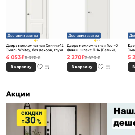
Доставим завтра
Доставим завтра
До
Дверь межкомнатная Скинни-12
Дверь межкомнатная Гост-0
Две
Эмаль Whitey, без декора, глухая,
Финиш Флекс Л-14 (Белый),
Эма
без стекла, без кромки, скиновая
глухая, каркасно-щитовая
без
6 053
₽
2 270
₽
5 
8 070 ₽
2 670 ₽
В корзину
В корзину
В
Акции