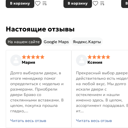
В корзину
В корзину
В
Настоящие отзывы
На нашем сайте
Google Maps
Яндекс.Карты
Мария
Ксения
Долго выбирали двери, в
Прекрасный выбор двере
итоге менеджер помог
действительно есть моде
определиться с моделью и
на любой вкус. Мы долго
размерами. Приобрели
искали двери с
двери Браво со
остеклением и нашли
стеклянными вставками. В
именно здесь. В целом,
целом, покупка прошла
ассортимент порадовал. 
гладко,...
ит...
Читать весь отзыв
Читать весь отзыв