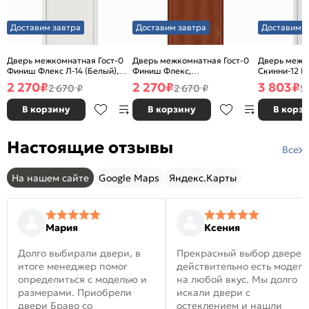
Доставим завтра
Доставим завтра
Доставим з
Дверь межкомнатная Гост-0
Дверь межкомнатная Гост-0
Дверь межк
Финиш Флекс Л-14 (Белый),
Финиш Флекс,
Скинни-12 В
глухая, каркасно-щитовая
Ламинированные Л-11
глухая, ски
2 270
₽
2 270
₽
3 803
₽
2 670 ₽
2 670 ₽
5
(ИталОрех), глухая, каркасно-
щитовая
В корзину
В корзину
В корз
Настоящие отзывы
Все
На нашем сайте
Google Maps
Яндекс.Карты
Мария
Ксения
Долго выбирали двери, в
Прекрасный выбор дверей
итоге менеджер помог
действительно есть модел
определиться с моделью и
на любой вкус. Мы долго
размерами. Приобрели
искали двери с
двери Браво со
остеклением и нашли