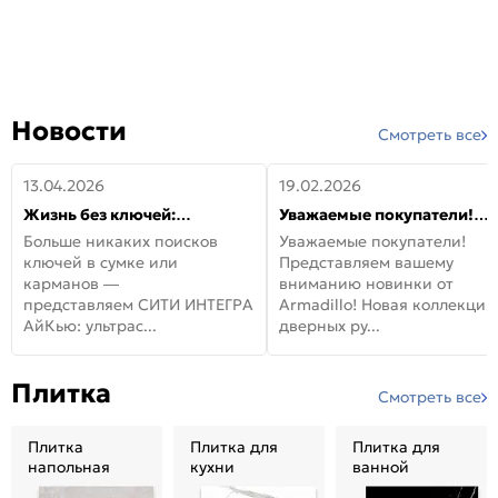
Новости
Смотреть все
13.04.2026
19.02.2026
Жизнь без ключей:
Уважаемые покупатели!
встречайте новую дверь
Представляем вашему
Больше никаких поисков
Уважаемые покупатели!
СИТИ ИНТЕГРА АйКью!
вниманию новинки от
ключей в сумке или
Представляем вашему
Armadillo!
карманов —
вниманию новинки от
представляем СИТИ ИНТЕГРА
Armadillo! Новая коллекция
АйКью: ультрас...
дверных ру...
Плитка
Смотреть все
Плитка
Плитка для
Плитка для
напольная
кухни
ванной