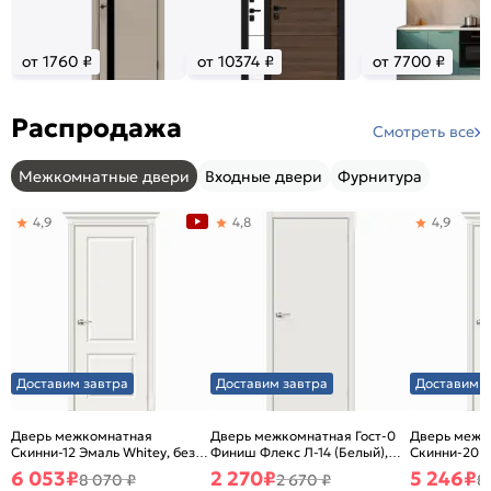
от 1760 ₽
от 10374 ₽
от 7700 ₽
Распродажа
Смотреть все
Межкомнатные двери
Входные двери
Фурнитура
4,9
4,8
4,9
Доставим завтра
Доставим завтра
Доставим з
Дверь межкомнатная
Дверь межкомнатная Гост-0
Дверь межк
Скинни-12 Эмаль Whitey, без
Финиш Флекс Л-14 (Белый),
Скинни-20 Э
декора, глухая, без стекла,
глухая, каркасно-щитовая
декора, глух
6 053
₽
2 270
₽
5 246
₽
8 070 ₽
2 670 ₽
8
без кромки, скиновая
без кромки,