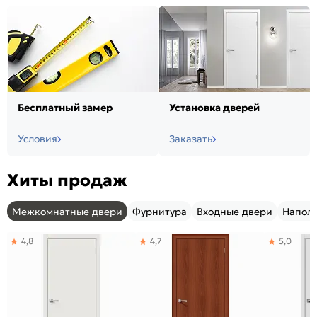
Бесплатный замер
Установка дверей
Условия
Заказать
Хиты продаж
Межкомнатные двери
Фурнитура
Входные двери
Напол
4,8
4,7
5,0