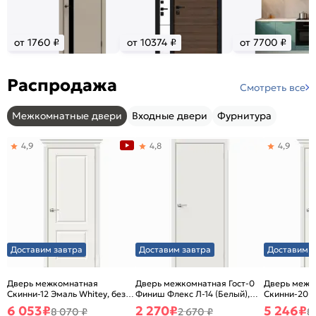
от 1760 ₽
от 10374 ₽
от 7700 ₽
Распродажа
Смотреть все
Межкомнатные двери
Входные двери
Фурнитура
4,9
4,8
4,9
Доставим завтра
Доставим завтра
Доставим з
Дверь межкомнатная
Дверь межкомнатная Гост-0
Дверь межк
Скинни-12 Эмаль Whitey, без
Финиш Флекс Л-14 (Белый),
Скинни-20 Э
декора, глухая, без стекла,
глухая, каркасно-щитовая
декора, глух
6 053
₽
2 270
₽
5 246
₽
8 070 ₽
2 670 ₽
8
без кромки, скиновая
без кромки,