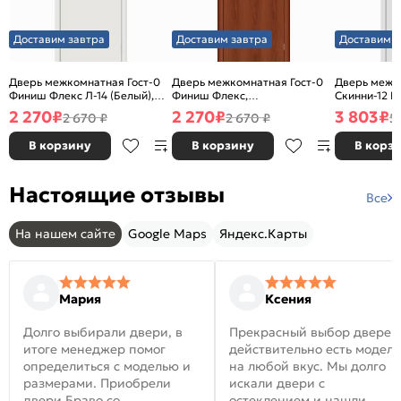
Доставим завтра
Доставим завтра
Доставим з
Дверь межкомнатная Гост-0
Дверь межкомнатная Гост-0
Дверь межк
Финиш Флекс Л-14 (Белый),
Финиш Флекс,
Скинни-12 В
глухая, каркасно-щитовая
Ламинированные Л-11
глухая, ски
2 270
₽
2 270
₽
3 803
₽
2 670 ₽
2 670 ₽
5
(ИталОрех), глухая, каркасно-
щитовая
В корзину
В корзину
В корз
Настоящие отзывы
Все
На нашем сайте
Google Maps
Яндекс.Карты
Мария
Ксения
Долго выбирали двери, в
Прекрасный выбор дверей
итоге менеджер помог
действительно есть модел
определиться с моделью и
на любой вкус. Мы долго
размерами. Приобрели
искали двери с
двери Браво со
остеклением и нашли