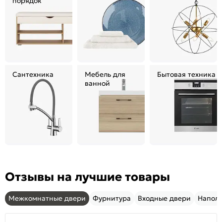
порядок
Сантехника
Мебель для
Бытовая техника
ванной
Отзывы на лучшие товары
Межкомнатные двери
Фурнитура
Входные двери
Напол