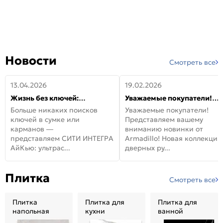
Новости
Смотреть все
13.04.2026
19.02.2026
Жизнь без ключей:
Уважаемые покупатели!
встречайте новую дверь
Представляем вашему
Больше никаких поисков
Уважаемые покупатели!
СИТИ ИНТЕГРА АйКью!
вниманию новинки от
ключей в сумке или
Представляем вашему
Armadillo!
карманов —
вниманию новинки от
представляем СИТИ ИНТЕГРА
Armadillo! Новая коллекция
АйКью: ультрас...
дверных ру...
Плитка
Смотреть все
Плитка
Плитка для
Плитка для
напольная
кухни
ванной