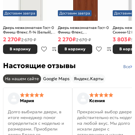
Доставим завтра
Доставим завтра
Доставим з
Дверь межкомнатная Гост-0
Дверь межкомнатная Гост-0
Дверь межк
Финиш Флекс Л-14 (Белый),
Финиш Флекс,
Скинни-12 В
глухая, каркасно-щитовая
Ламинированные Л-11
глухая, ски
2 270
₽
2 270
₽
3 803
₽
2 670 ₽
2 670 ₽
5
(ИталОрех), глухая, каркасно-
щитовая
В корзину
В корзину
В корз
Настоящие отзывы
Все
На нашем сайте
Google Maps
Яндекс.Карты
Мария
Ксения
Долго выбирали двери, в
Прекрасный выбор дверей
итоге менеджер помог
действительно есть модел
определиться с моделью и
на любой вкус. Мы долго
размерами. Приобрели
искали двери с
двери Браво со
остеклением и нашли