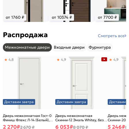
от 1760 ₽
от 10374 ₽
от 7700 ₽
Распродажа
Смотреть все
Межкомнатные двери
Входные двери
Фурнитура
4,8
4,9
4,9
Доставим завтра
Доставим завтра
Доставим з
Дверь межкомнатная Гост-0
Дверь межкомнатная
Дверь межк
Финиш Флекс Л-14 (Белый),
Скинни-12 Эмаль Whitey, без
Скинни-20 Э
глухая, каркасно-щитовая
декора, глухая, без стекла,
декора, глух
2 270
₽
6 053
₽
5 246
₽
2 670 ₽
8 070 ₽
8
без кромки, скиновая
без кромки,