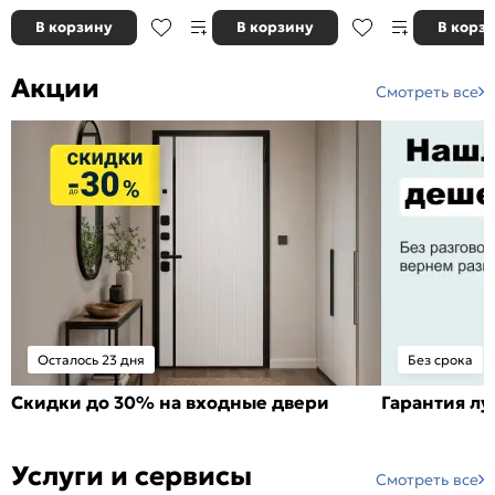
В корзину
В корзину
В корз
Акции
Смотреть все
Осталось 23 дня
Без срока
Скидки до 30% на входные двери
Гарантия л
Услуги и сервисы
Смотреть все