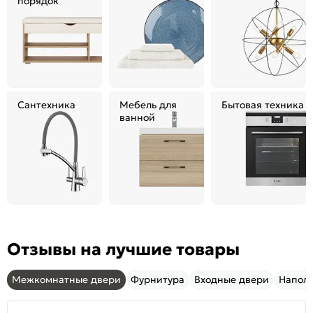
порядок
Сантехника
Мебель для
Бытовая техника
ванной
Отзывы на лучшие товары
Межкомнатные двери
Фурнитура
Входные двери
Напол