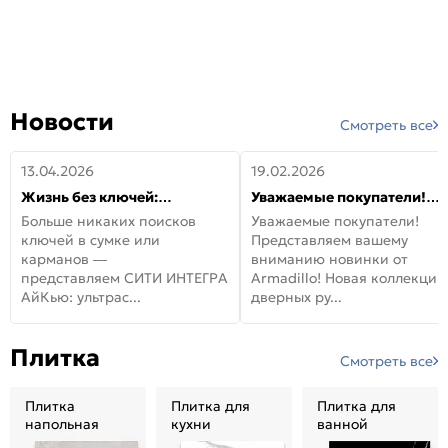
Новости
Смотреть все
13.04.2026
19.02.2026
Жизнь без ключей:
Уважаемые покупатели!
встречайте новую дверь
Представляем вашему
Больше никаких поисков
Уважаемые покупатели!
СИТИ ИНТЕГРА АйКью!
вниманию новинки от
ключей в сумке или
Представляем вашему
Armadillo!
карманов —
вниманию новинки от
представляем СИТИ ИНТЕГРА
Armadillo! Новая коллекция
АйКью: ультрас...
дверных ру...
Плитка
Смотреть все
Плитка
Плитка для
Плитка для
напольная
кухни
ванной