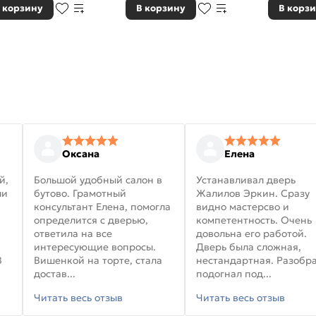
 корзину
В корзину
В корз
Оксана
Елена
й,
Большой удобный салон в
Устанавливал дверь
ли
бутово. Грамотный
Жалилов Эркин. Сразу
консультант Елена, помогла
видно мастерсво и
определится с дверью,
компетентность. Очень
ответила на все
довольна его работой.
интересующие вопросы.
Дверь была сложная,
В
Вишенкой на торте, стала
нестандартная. Разобра
достав...
подогнал под...
Читать весь отзыв
Читать весь отзыв