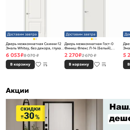
Доставим завтра
Доставим завтра
До
Дверь межкомнатная Скинни-12
Дверь межкомнатная Гост-0
Две
Эмаль Whitey, без декора, глухая,
Финиш Флекс Л-14 (Белый),
Эма
без стекла, без кромки, скиновая
глухая, каркасно-щитовая
без
6 053
₽
2 270
₽
5 
8 070 ₽
2 670 ₽
В корзину
В корзину
В
Акции