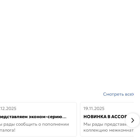
Смотреть все
.12.2025
19.11.2025
редставляем эконом-серию
НОВИНКА В АССОРТИМЕ
ерей от бренда Portika, где цена
ДВЕРИ GLOSSMAT —
ы рады сообщить о пополнении
Мы рады представить но
 значит «просто»
НЕОКЛАССИКА И УЮТ 
талога!
коллекцию межкомнатны
ДОМЕ
GlossMat (Полипропилен)