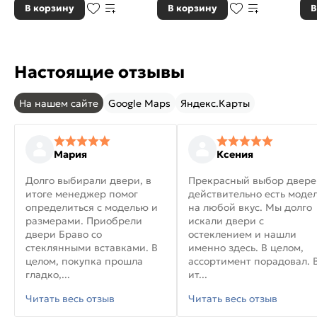
В корзину
В корзину
В
Настоящие отзывы
На нашем сайте
Google Maps
Яндекс.Карты
Мария
Ксения
Долго выбирали двери, в
Прекрасный выбор двере
итоге менеджер помог
действительно есть моде
определиться с моделью и
на любой вкус. Мы долго
размерами. Приобрели
искали двери с
двери Браво со
остеклением и нашли
стеклянными вставками. В
именно здесь. В целом,
целом, покупка прошла
ассортимент порадовал. 
гладко,...
ит...
Читать весь отзыв
Читать весь отзыв