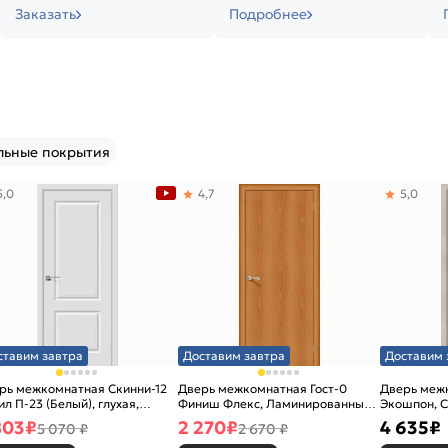
Заказать
Подробнее
льные покрытия
5,0
4,7
5,0
ставим завтра
Доставим завтра
Доставим 
рь межкомнатная Скинни-12
Дверь межкомнатная Гост-0
Дверь меж
ил П-23 (Белый), глухая,
Финиш Флекс, Ламинированные
Экошпон, C
новая
Л-12 (МиланОрех), глухая,
остекленна
803
₽
2 270
₽
4 635
₽
5 070 ₽
2 670 ₽
каркасно-щитовая