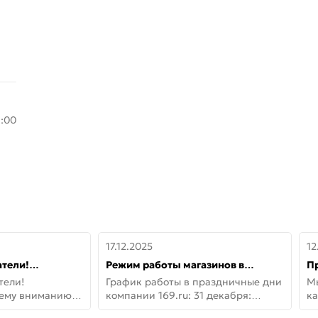
8:00
17.12.2025
12
тели!
Режим работы магазинов в
П
шему вниманию
праздничные дни с 31 декабря по
дв
тели!
График работы в праздничные дни
М
lo!
11 января
не
шему вниманию
компании 169.ru: 31 декабря:
ка
lo! Новая
Заказы, самовывоз и доставки —