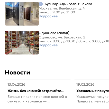
Бульвар Адмирала Ушакова
Москва, ул. Венёвская, д. 4
пн-вс: с 9:00 до 21:00
Подробнее
Одинцово (склад)
Одинцово, ул. Баковская, 5
пн-пт: с 9:00 до 19:30
/
сб-вс: с 9:00 до 1
Подробнее
Новости
13.04.2026
19.02.2026
Жизнь без ключей: встречайте
Уважаемые покупа
новую дверь СИТИ ИНТЕГРА
Представляем ва
Больше никаких поисков ключей в
Уважаемые покупа
АйКью!
новинки от Armadil
сумке или карманов —
Представляем ва
представляем СИТИ ИНТЕГРА
новинки от Armadil