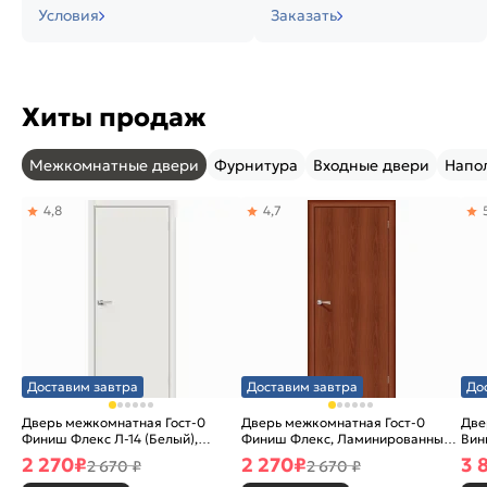
Условия
Заказать
Хиты продаж
Межкомнатные двери
Фурнитура
Входные двери
Напо
4,8
4,7
Доставим завтра
Доставим завтра
До
Дверь межкомнатная Гост-0
Дверь межкомнатная Гост-0
Две
Финиш Флекс Л-14 (Белый),
Финиш Флекс, Ламинированные
Вин
глухая, каркасно-щитовая
Л-11 (ИталОрех), глухая,
ски
2 270
₽
2 270
₽
3 
2 670 ₽
2 670 ₽
каркасно-щитовая