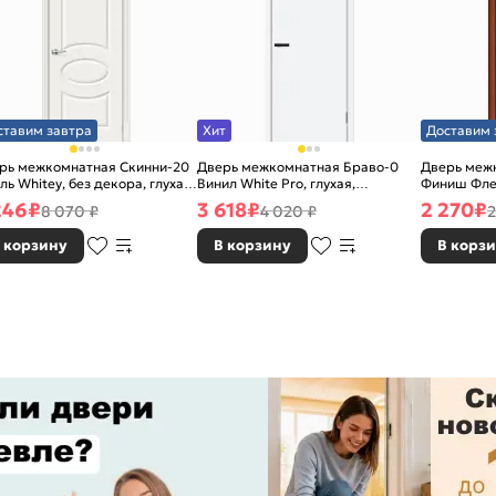
ставим завтра
Хит
Доставим 
рь межкомнатная Скинни-20
Дверь межкомнатная Браво-0
Дверь межк
ль Whitey, без декора, глухая,
Винил White Pro, глухая,
Финиш Фле
 стекла, без кромки, скиновая
каркасно-щитовая
Л-11 (ИталО
246
₽
3 618
₽
2 270
₽
8 070 ₽
4 020 ₽
2
каркасно-
 корзину
В корзину
В корз