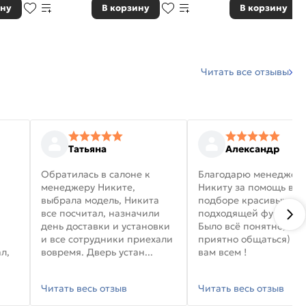
ину
В корзину
В корзину
Читать все отзывы
Татьяна
Александр
Обратилась в салоне к
Благодарю менеджер
менеджеру Никите,
Никиту за помощь в
выбрала модель, Никита
подборе красивых дв
все посчитал, назначили
подходящей фурниту
день доставки и установки
Было всё понятно, и
и все сотрудники приехали
приятно общаться) уд
л,
вовремя. Дверь устан...
вам всем !
Читать весь отзыв
Читать весь отзыв