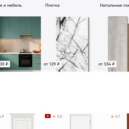
и и мебель
Плитка
Напольные по
00 ₽
от 129 ₽
от 534 ₽
4,9
5,0
4,7