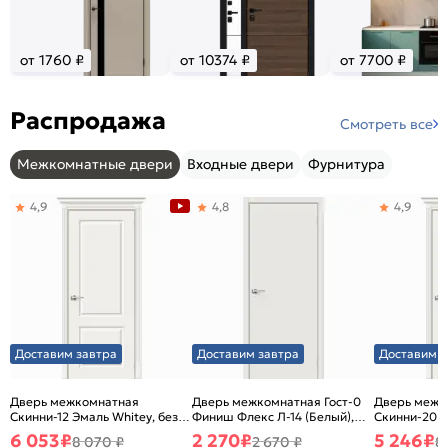
от 1760 ₽
от 10374 ₽
от 7700 ₽
Распродажа
Смотреть все
Межкомнатные двери
Входные двери
Фурнитура
4,9
4,8
4,9
Доставим завтра
Доставим завтра
Доставим з
Дверь межкомнатная
Дверь межкомнатная Гост-0
Дверь межк
Скинни-12 Эмаль Whitey, без
Финиш Флекс Л-14 (Белый),
Скинни-20 Э
декора, глухая, без стекла,
глухая, каркасно-щитовая
декора, глух
6 053
₽
2 270
₽
5 246
₽
8 070 ₽
2 670 ₽
8
без кромки, скиновая
без кромки,