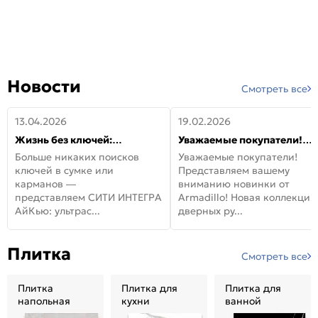
Новости
Смотреть все
13.04.2026
19.02.2026
Жизнь без ключей:
Уважаемые покупатели!
встречайте новую дверь
Представляем вашему
Больше никаких поисков
Уважаемые покупатели!
СИТИ ИНТЕГРА АйКью!
вниманию новинки от
ключей в сумке или
Представляем вашему
Armadillo!
карманов —
вниманию новинки от
представляем СИТИ ИНТЕГРА
Armadillo! Новая коллекция
АйКью: ультрас...
дверных ру...
Плитка
Смотреть все
Плитка
Плитка для
Плитка для
напольная
кухни
ванной