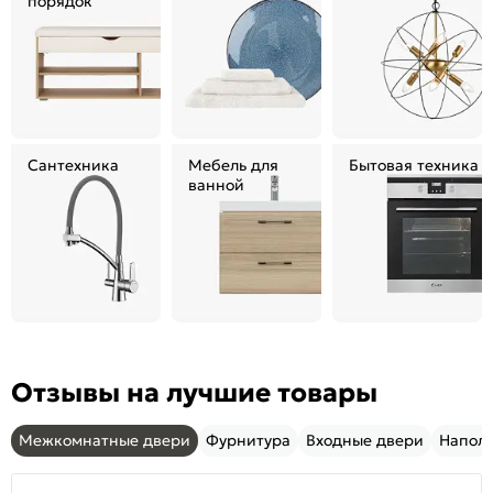
порядок
Сантехника
Мебель для
Бытовая техника
ванной
Отзывы на лучшие товары
Межкомнатные двери
Фурнитура
Входные двери
Напол