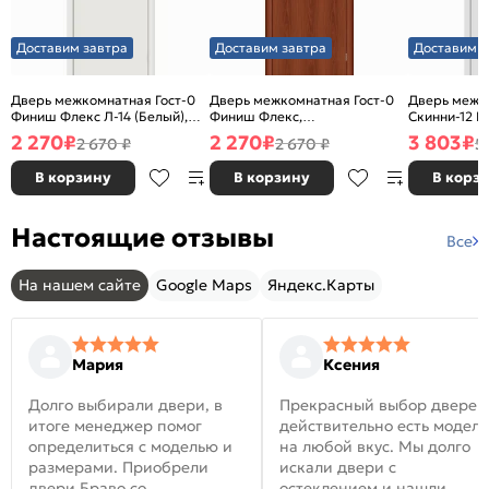
Доставим завтра
Доставим завтра
Доставим з
Дверь межкомнатная Гост-0
Дверь межкомнатная Гост-0
Дверь межк
Финиш Флекс Л-14 (Белый),
Финиш Флекс,
Скинни-12 В
глухая, каркасно-щитовая
Ламинированные Л-11
глухая, ски
2 270
₽
2 270
₽
3 803
₽
2 670 ₽
2 670 ₽
5
(ИталОрех), глухая, каркасно-
щитовая
В корзину
В корзину
В корз
Настоящие отзывы
Все
На нашем сайте
Google Maps
Яндекс.Карты
Мария
Ксения
Долго выбирали двери, в
Прекрасный выбор дверей
итоге менеджер помог
действительно есть модел
определиться с моделью и
на любой вкус. Мы долго
размерами. Приобрели
искали двери с
двери Браво со
остеклением и нашли