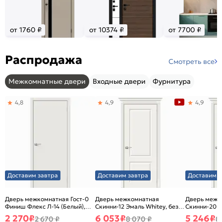
от 1760 ₽
от 10374 ₽
от 7700 ₽
Распродажа
Смотреть все
Межкомнатные двери
Входные двери
Фурнитура
4,8
4,9
4,9
Доставим завтра
Доставим завтра
Доставим з
Дверь межкомнатная Гост-0
Дверь межкомнатная
Дверь межк
Финиш Флекс Л-14 (Белый),
Скинни-12 Эмаль Whitey, без
Скинни-20 Э
глухая, каркасно-щитовая
декора, глухая, без стекла,
декора, глух
2 270
₽
6 053
₽
5 246
₽
2 670 ₽
8 070 ₽
8
без кромки, скиновая
без кромки,