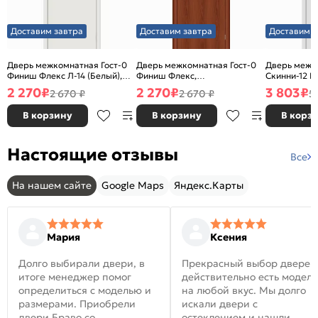
Доставим завтра
Доставим завтра
Доставим з
Дверь межкомнатная Гост-0
Дверь межкомнатная Гост-0
Дверь межк
Финиш Флекс Л-14 (Белый),
Финиш Флекс,
Скинни-12 В
глухая, каркасно-щитовая
Ламинированные Л-11
глухая, ски
2 270
₽
2 270
₽
3 803
₽
2 670 ₽
2 670 ₽
5
(ИталОрех), глухая, каркасно-
щитовая
В корзину
В корзину
В корз
Настоящие отзывы
Все
На нашем сайте
Google Maps
Яндекс.Карты
Мария
Ксения
Долго выбирали двери, в
Прекрасный выбор дверей
итоге менеджер помог
действительно есть модел
определиться с моделью и
на любой вкус. Мы долго
размерами. Приобрели
искали двери с
двери Браво со
остеклением и нашли