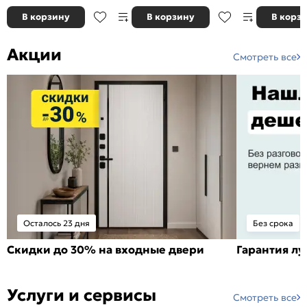
В корзину
В корзину
В корз
Акции
Смотреть все
Осталось 23 дня
Без срока
Скидки до 30% на входные двери
Гарантия л
Услуги и сервисы
Смотреть все