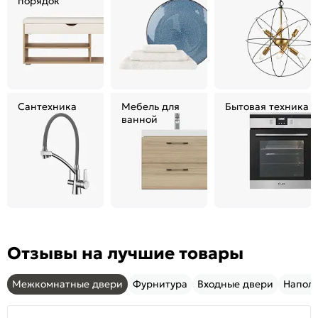
порядок
Сантехника
Мебель для
Бытовая техника
ванной
Отзывы на лучшие товары
Межкомнатные двери
Фурнитура
Входные двери
Напол