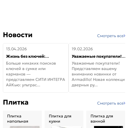
Новости
Смотреть все
13.04.2026
19.02.2026
Жизнь без ключей:
Уважаемые покупатели!
встречайте новую дверь
Представляем вашему
Больше никаких поисков
Уважаемые покупатели!
СИТИ ИНТЕГРА АйКью!
вниманию новинки от
ключей в сумке или
Представляем вашему
Armadillo!
карманов —
вниманию новинки от
представляем СИТИ ИНТЕГРА
Armadillo! Новая коллекция
АйКью: ультрас...
дверных ру...
Плитка
Смотреть все
Плитка
Плитка для
Плитка для
напольная
кухни
ванной