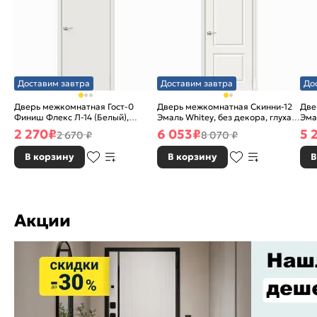
Доставим завтра
Доставим завтра
До
Дверь межкомнатная Гост-0
Дверь межкомнатная Скинни-12
Две
Финиш Флекс Л-14 (Белый),
Эмаль Whitey, без декора, глухая,
Эма
глухая, каркасно-щитовая
без стекла, без кромки, скиновая
без
2 270
₽
6 053
₽
5 
2 670 ₽
8 070 ₽
В корзину
В корзину
В
Акции