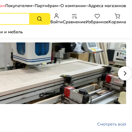
рам
Покупателям
Партнёрам
О компании
Адреса магазинов
Войти
Сравнение
Избранное
Корзина
и и мебель
Смотреть все