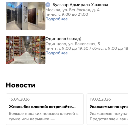
Бульвар Адмирала Ушакова
Москва, ул. Венёвская, д. 4
пн-вс: с 9:00 до 21:00
Подробнее
Одинцово (склад)
Одинцово, ул. Баковская, 5
пн-пт: с 9:00 до 19:30
/
сб-вс: с 9:00 до 1
Подробнее
Новости
13.04.2026
19.02.2026
Жизнь без ключей: встречайте
Уважаемые покупа
новую дверь СИТИ ИНТЕГРА
Представляем ва
Больше никаких поисков ключей в
Уважаемые покупа
АйКью!
новинки от Armadil
сумке или карманов —
Представляем ва
представляем СИТИ ИНТЕГРА
новинки от Armadil