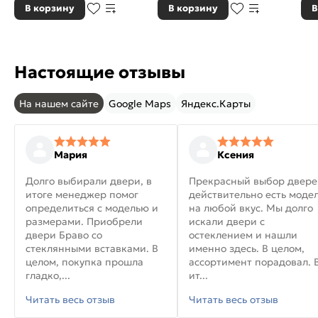
В корзину
В корзину
В
Настоящие отзывы
На нашем сайте
Google Maps
Яндекс.Карты
Мария
Ксения
Долго выбирали двери, в
Прекрасный выбор двере
итоге менеджер помог
действительно есть моде
определиться с моделью и
на любой вкус. Мы долго
размерами. Приобрели
искали двери с
двери Браво со
остеклением и нашли
стеклянными вставками. В
именно здесь. В целом,
целом, покупка прошла
ассортимент порадовал. 
гладко,...
ит...
Читать весь отзыв
Читать весь отзыв