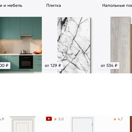
и и мебель
Плитка
Напольные по
00 ₽
от 129 ₽
от 534 ₽
4,9
5,0
4,7