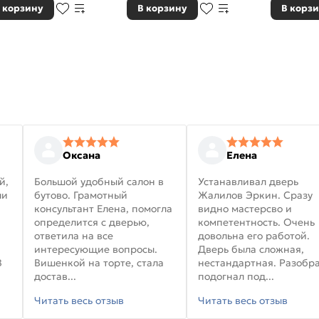
 корзину
В корзину
В корз
Оксана
Елена
й,
Большой удобный салон в
Устанавливал дверь
ли
бутово. Грамотный
Жалилов Эркин. Сразу
консультант Елена, помогла
видно мастерсво и
определится с дверью,
компетентность. Очень
ответила на все
довольна его работой.
интересующие вопросы.
Дверь была сложная,
В
Вишенкой на торте, стала
нестандартная. Разобра
достав...
подогнал под...
Читать весь отзыв
Читать весь отзыв