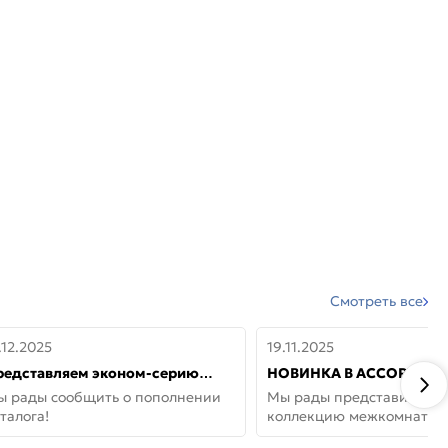
Смотреть все
.12.2025
19.11.2025
редставляем эконом-серию
НОВИНКА В АССОРТИМЕ
ерей от бренда Portika, где цена
ДВЕРИ GLOSSMAT —
ы рады сообщить о пополнении
Мы рады представить но
 значит «просто»
НЕОКЛАССИКА И УЮТ 
талога!
коллекцию межкомнатны
ДОМЕ
GlossMat (Полипропилен)