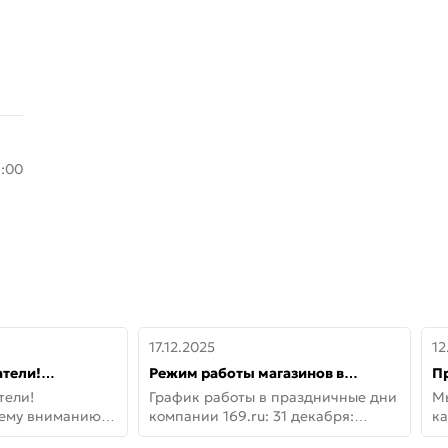
8:00
17.12.2025
12
тели!
Режим работы магазинов в
П
шему вниманию
праздничные дни с 31 декабря по
дв
тели!
График работы в праздничные дни
М
lo!
11 января
не
шему вниманию
компании 169.ru: 31 декабря:
ка
lo! Новая
Заказы, самовывоз и доставки —