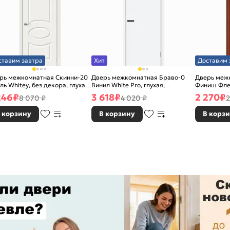
ставим завтра
Хит
Доставим 
рь межкомнатная Скинни-20
Дверь межкомнатная Браво-0
Дверь межк
ль Whitey, без декора, глухая,
Винил White Pro, глухая,
Финиш Фле
 стекла, без кромки, скиновая
каркасно-щитовая
Л-11 (ИталО
246
₽
3 618
₽
2 270
₽
8 070 ₽
4 020 ₽
2
каркасно-
 корзину
В корзину
В корз