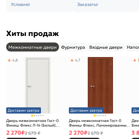
Условия
Заказать
Хиты продаж
Межкомнатные двери
Фурнитура
Входные двери
Напо
4,8
4,7
Доставим завтра
Доставим завтра
До
Дверь межкомнатная Гост-0
Дверь межкомнатная Гост-0
Две
Финиш Флекс Л-14 (Белый),
Финиш Флекс, Ламинированные
Вин
глухая, каркасно-щитовая
Л-11 (ИталОрех), глухая,
ски
2 270
₽
2 270
₽
3 
2 670 ₽
2 670 ₽
каркасно-щитовая