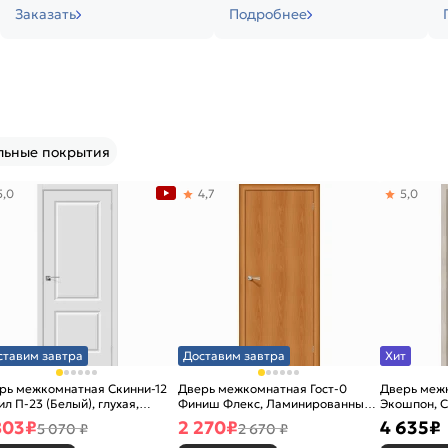
Заказать
Подробнее
льные покрытия
5,0
4,7
5,0
ставим завтра
Доставим завтра
Хит
рь межкомнатная Скинни-12
Дверь межкомнатная Гост-0
Дверь меж
ил П-23 (Белый), глухая,
Финиш Флекс, Ламинированные
Экошпон, C
новая
Л-12 (МиланОрех), глухая,
остекленна
803
₽
2 270
₽
4 635
₽
5 070 ₽
2 670 ₽
каркасно-щитовая