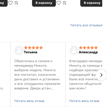
ину
В корзину
В корзину
Читать все отзывы
Татьяна
Александр
Обратилась в салоне к
Благодарю менеджер
менеджеру Никите,
Никиту за помощь в
выбрала модель, Никита
подборе красивых дв
все посчитал, назначили
подходящей фурниту
день доставки и установки
Было всё понятно, и
и все сотрудники приехали
приятно общаться) уд
л,
вовремя. Дверь устан...
вам всем !
Читать весь отзыв
Читать весь отзыв