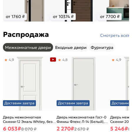
от 1760 ₽
от 10374 ₽
от 7700 ₽
Распродажа
Смотреть все
Межкомнатные двери
Входные двери
Фурнитура
4,9
4,8
4,9
Доставим завтра
Доставим завтра
Доставим з
Дверь межкомнатная
Дверь межкомнатная Гост-0
Дверь межк
Скинни-12 Эмаль Whitey, без
Финиш Флекс Л-14 (Белый),
Скинни-20 Э
декора, глухая, без стекла,
глухая, каркасно-щитовая
декора, глух
6 053
₽
2 270
₽
5 246
₽
8 070 ₽
2 670 ₽
8
без кромки, скиновая
без кромки,