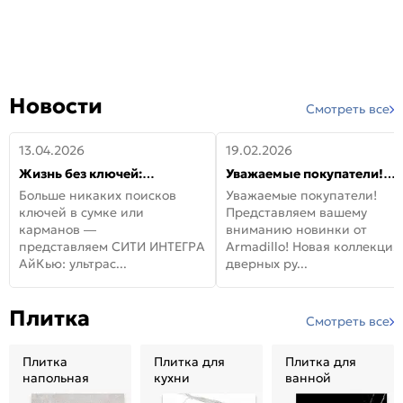
Новости
Смотреть все
13.04.2026
19.02.2026
Жизнь без ключей:
Уважаемые покупатели!
встречайте новую дверь
Представляем вашему
Больше никаких поисков
Уважаемые покупатели!
СИТИ ИНТЕГРА АйКью!
вниманию новинки от
ключей в сумке или
Представляем вашему
Armadillo!
карманов —
вниманию новинки от
представляем СИТИ ИНТЕГРА
Armadillo! Новая коллекция
АйКью: ультрас...
дверных ру...
Плитка
Смотреть все
Плитка
Плитка для
Плитка для
напольная
кухни
ванной