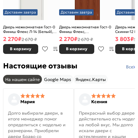
Доставим завтра
Доставим завтра
Доставим з
Дверь межкомнатная Гост-0
Дверь межкомнатная Гост-0
Дверь межк
Финиш Флекс Л-14 (Белый),
Финиш Флекс,
Скинни-12 В
глухая, каркасно-щитовая
Ламинированные Л-11
глухая, ски
2 270
₽
2 270
₽
3 803
₽
2 670 ₽
2 670 ₽
5
(ИталОрех), глухая, каркасно-
щитовая
В корзину
В корзину
В корз
Настоящие отзывы
Все
На нашем сайте
Google Maps
Яндекс.Карты
Мария
Ксения
Долго выбирали двери, в
Прекрасный выбор дверей
итоге менеджер помог
действительно есть модел
определиться с моделью и
на любой вкус. Мы долго
размерами. Приобрели
искали двери с
двери Браво со
остеклением и нашли