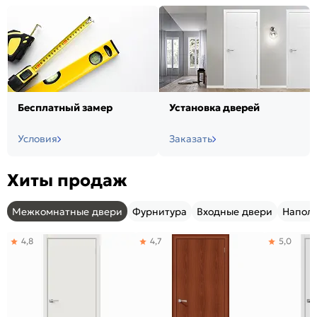
Бесплатный замер
Установка дверей
Условия
Заказать
Хиты продаж
Межкомнатные двери
Фурнитура
Входные двери
Напол
4,8
4,7
5,0