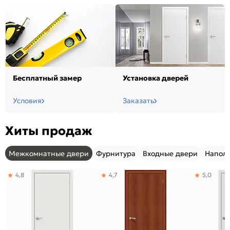
Бесплатный замер
Установка дверей
Условия
Заказать
Хиты продаж
Межкомнатные двери
Фурнитура
Входные двери
Напол
4,8
4,7
5,0