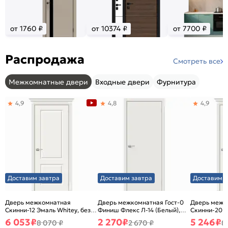
от 1760 ₽
от 10374 ₽
от 7700 ₽
Распродажа
Смотреть все
Межкомнатные двери
Входные двери
Фурнитура
4,9
4,8
4,9
Доставим завтра
Доставим завтра
Доставим з
Дверь межкомнатная
Дверь межкомнатная Гост-0
Дверь межк
Скинни-12 Эмаль Whitey, без
Финиш Флекс Л-14 (Белый),
Скинни-20 Э
декора, глухая, без стекла,
глухая, каркасно-щитовая
декора, глух
6 053
₽
2 270
₽
5 246
₽
8 070 ₽
2 670 ₽
8
без кромки, скиновая
без кромки,