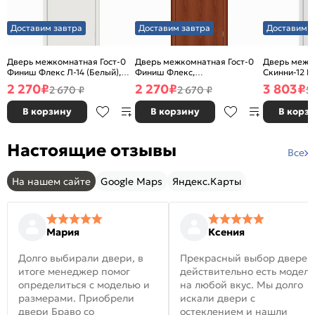
Доставим завтра
Доставим завтра
Доставим з
Дверь межкомнатная Гост-0
Дверь межкомнатная Гост-0
Дверь межк
Финиш Флекс Л-14 (Белый),
Финиш Флекс,
Скинни-12 В
глухая, каркасно-щитовая
Ламинированные Л-11
глухая, ски
2 270
₽
2 270
₽
3 803
₽
2 670 ₽
2 670 ₽
5
(ИталОрех), глухая, каркасно-
щитовая
В корзину
В корзину
В корз
Настоящие отзывы
Все
На нашем сайте
Google Maps
Яндекс.Карты
Мария
Ксения
Долго выбирали двери, в
Прекрасный выбор дверей
итоге менеджер помог
действительно есть модел
определиться с моделью и
на любой вкус. Мы долго
размерами. Приобрели
искали двери с
двери Браво со
остеклением и нашли