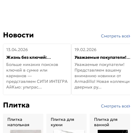
Новости
Смотреть все
13.04.2026
19.02.2026
Жизнь без ключей:
Уважаемые покупатели!
встречайте новую дверь
Представляем вашему
Больше никаких поисков
Уважаемые покупатели!
СИТИ ИНТЕГРА АйКью!
вниманию новинки от
ключей в сумке или
Представляем вашему
Armadillo!
карманов —
вниманию новинки от
представляем СИТИ ИНТЕГРА
Armadillo! Новая коллекция
АйКью: ультрас...
дверных ру...
Плитка
Смотреть все
Плитка
Плитка для
Плитка для
напольная
кухни
ванной