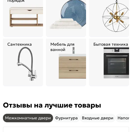
порядок
Сантехника
Мебель для
Бытовая техника
ванной
Отзывы на лучшие товары
Межкомнатные двери
Фурнитура
Входные двери
Напол