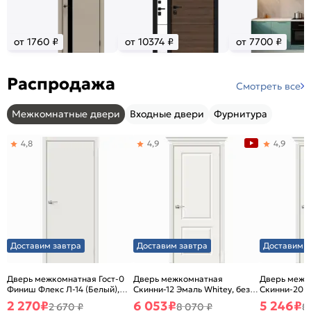
от 1760 ₽
от 10374 ₽
от 7700 ₽
Распродажа
Смотреть все
Межкомнатные двери
Входные двери
Фурнитура
4,8
4,9
4,9
Доставим завтра
Доставим завтра
Доставим з
Дверь межкомнатная Гост-0
Дверь межкомнатная
Дверь межк
Финиш Флекс Л-14 (Белый),
Скинни-12 Эмаль Whitey, без
Скинни-20 Э
глухая, каркасно-щитовая
декора, глухая, без стекла,
декора, глух
2 270
₽
6 053
₽
5 246
₽
2 670 ₽
8 070 ₽
8
без кромки, скиновая
без кромки,