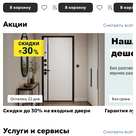
В корзину
В корзину
В корз
Акции
Смотреть все
Осталось 22 дня
Без срока
Скидки до 30% на входные двери
Гарантия л
Услуги и сервисы
Смотреть все