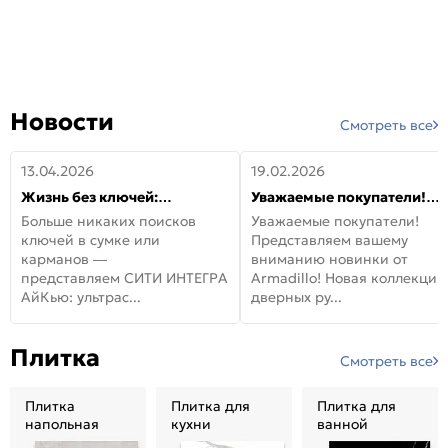
Новости
Смотреть все
13.04.2026
19.02.2026
Жизнь без ключей:
Уважаемые покупатели!
встречайте новую дверь
Представляем вашему
Больше никаких поисков
Уважаемые покупатели!
СИТИ ИНТЕГРА АйКью!
вниманию новинки от
ключей в сумке или
Представляем вашему
Armadillo!
карманов —
вниманию новинки от
представляем СИТИ ИНТЕГРА
Armadillo! Новая коллекция
АйКью: ультрас...
дверных ру...
Плитка
Смотреть все
Плитка
Плитка для
Плитка для
напольная
кухни
ванной