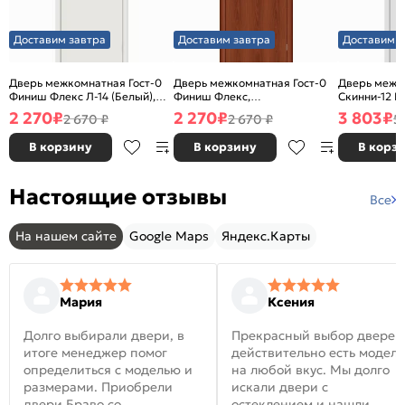
Доставим завтра
Доставим завтра
Доставим з
Дверь межкомнатная Гост-0
Дверь межкомнатная Гост-0
Дверь межк
Финиш Флекс Л-14 (Белый),
Финиш Флекс,
Скинни-12 В
глухая, каркасно-щитовая
Ламинированные Л-11
глухая, ски
2 270
₽
2 270
₽
3 803
₽
2 670 ₽
2 670 ₽
5
(ИталОрех), глухая, каркасно-
щитовая
В корзину
В корзину
В корз
Настоящие отзывы
Все
На нашем сайте
Google Maps
Яндекс.Карты
Мария
Ксения
Долго выбирали двери, в
Прекрасный выбор дверей
итоге менеджер помог
действительно есть модел
определиться с моделью и
на любой вкус. Мы долго
размерами. Приобрели
искали двери с
двери Браво со
остеклением и нашли