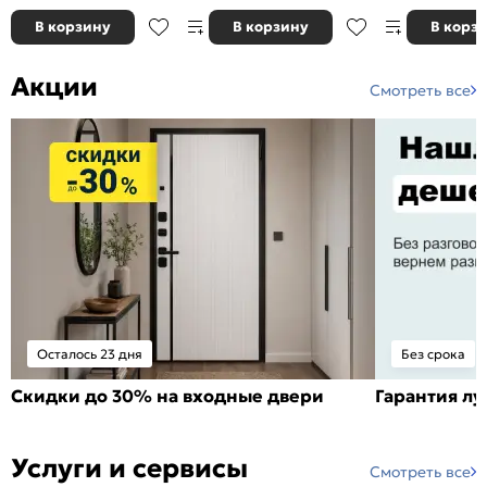
В корзину
В корзину
В корз
Акции
Смотреть все
Осталось 23 дня
Без срока
Скидки до 30% на входные двери
Гарантия л
Услуги и сервисы
Смотреть все