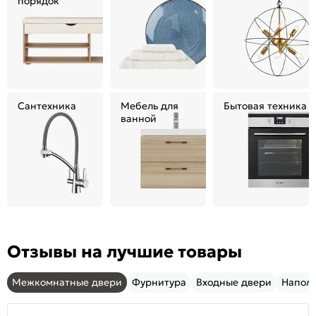
порядок
Сантехника
Мебель для
Бытовая техника
ванной
Отзывы на лучшие товары
Межкомнатные двери
Фурнитура
Входные двери
Напол