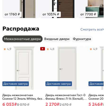
от 1760 ₽
от 10374 ₽
от 7700 ₽
Распродажа
Смотреть все
Межкомнатные двери
Входные двери
Фурнитура
4,9
4,8
4,9
Доставим завтра
Доставим завтра
Доставим з
Дверь межкомнатная
Дверь межкомнатная Гост-0
Дверь межк
Скинни-12 Эмаль Whitey, без
Финиш Флекс Л-14 (Белый),
Скинни-20 Э
декора, глухая, без стекла,
глухая, каркасно-щитовая
декора, глух
6 053
₽
2 270
₽
5 246
₽
8 070 ₽
2 670 ₽
8
без кромки, скиновая
без кромки,