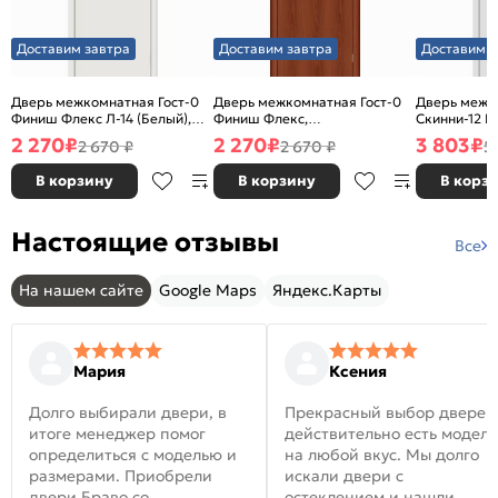
Доставим завтра
Доставим завтра
Доставим з
Дверь межкомнатная Гост-0
Дверь межкомнатная Гост-0
Дверь межк
Финиш Флекс Л-14 (Белый),
Финиш Флекс,
Скинни-12 В
глухая, каркасно-щитовая
Ламинированные Л-11
глухая, ски
2 270
₽
2 270
₽
3 803
₽
2 670 ₽
2 670 ₽
5
(ИталОрех), глухая, каркасно-
щитовая
В корзину
В корзину
В корз
Настоящие отзывы
Все
На нашем сайте
Google Maps
Яндекс.Карты
Мария
Ксения
Долго выбирали двери, в
Прекрасный выбор дверей
итоге менеджер помог
действительно есть модел
определиться с моделью и
на любой вкус. Мы долго
размерами. Приобрели
искали двери с
двери Браво со
остеклением и нашли