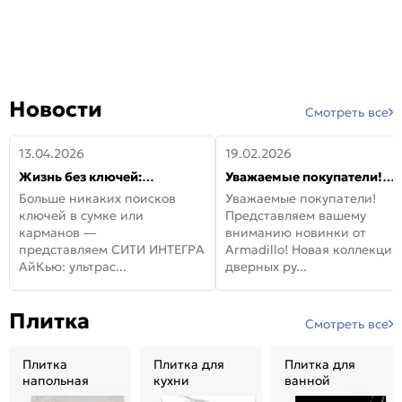
Новости
Смотреть все
13.04.2026
19.02.2026
Жизнь без ключей:
Уважаемые покупатели!
встречайте новую дверь
Представляем вашему
Больше никаких поисков
Уважаемые покупатели!
СИТИ ИНТЕГРА АйКью!
вниманию новинки от
ключей в сумке или
Представляем вашему
Armadillo!
карманов —
вниманию новинки от
представляем СИТИ ИНТЕГРА
Armadillo! Новая коллекция
АйКью: ультрас...
дверных ру...
Плитка
Смотреть все
Плитка
Плитка для
Плитка для
напольная
кухни
ванной