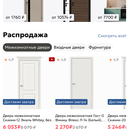
от 1760 ₽
от 10374 ₽
от 7700 ₽
Распродажа
Смотреть все
Межкомнатные двери
Входные двери
Фурнитура
4,9
4,8
4,9
Доставим завтра
Доставим завтра
Доставим з
Дверь межкомнатная
Дверь межкомнатная Гост-0
Дверь межк
Скинни-12 Эмаль Whitey, без
Финиш Флекс Л-14 (Белый),
Скинни-20 Э
декора, глухая, без стекла,
глухая, каркасно-щитовая
декора, глух
6 053
₽
2 270
₽
5 246
₽
8 070 ₽
2 670 ₽
8
без кромки, скиновая
без кромки,