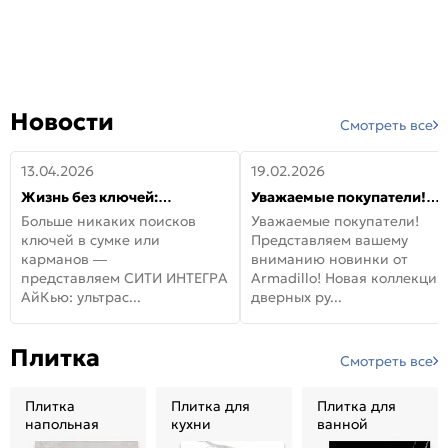
Новости
Смотреть все
13.04.2026
19.02.2026
Жизнь без ключей:
Уважаемые покупатели!
встречайте новую дверь
Представляем вашему
Больше никаких поисков
Уважаемые покупатели!
СИТИ ИНТЕГРА АйКью!
вниманию новинки от
ключей в сумке или
Представляем вашему
Armadillo!
карманов —
вниманию новинки от
представляем СИТИ ИНТЕГРА
Armadillo! Новая коллекция
АйКью: ультрас...
дверных ру...
Плитка
Смотреть все
Плитка
Плитка для
Плитка для
напольная
кухни
ванной