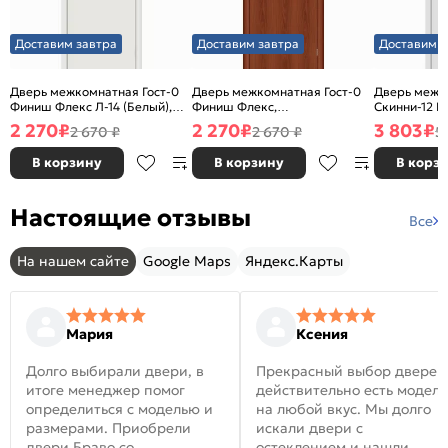
Доставим завтра
Доставим завтра
Доставим з
Дверь межкомнатная Гост-0
Дверь межкомнатная Гост-0
Дверь межк
Финиш Флекс Л-14 (Белый),
Финиш Флекс,
Скинни-12 В
глухая, каркасно-щитовая
Ламинированные Л-11
глухая, ски
2 270
₽
2 270
₽
3 803
₽
2 670 ₽
2 670 ₽
5
(ИталОрех), глухая, каркасно-
щитовая
В корзину
В корзину
В корз
Настоящие отзывы
Все
На нашем сайте
Google Maps
Яндекс.Карты
Мария
Ксения
Долго выбирали двери, в
Прекрасный выбор дверей
итоге менеджер помог
действительно есть модел
определиться с моделью и
на любой вкус. Мы долго
размерами. Приобрели
искали двери с
двери Браво со
остеклением и нашли