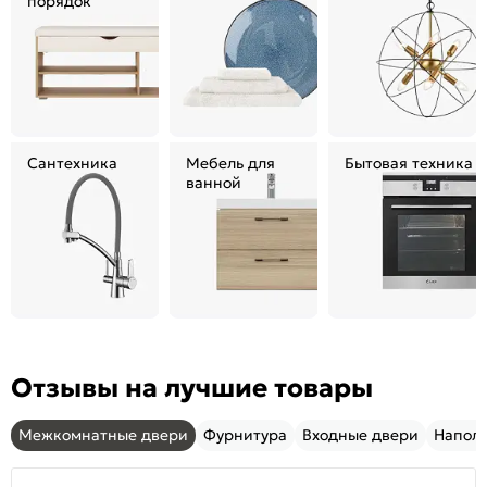
порядок
Сантехника
Мебель для
Бытовая техника
ванной
Отзывы на лучшие товары
Межкомнатные двери
Фурнитура
Входные двери
Напол