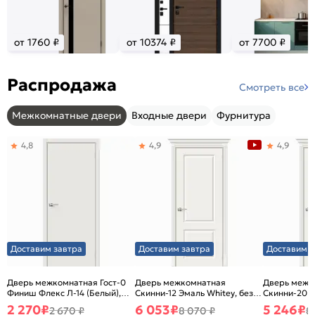
от 1760 ₽
от 10374 ₽
от 7700 ₽
Распродажа
Смотреть все
Межкомнатные двери
Входные двери
Фурнитура
4,8
4,9
4,9
Доставим завтра
Доставим завтра
Доставим з
Дверь межкомнатная Гост-0
Дверь межкомнатная
Дверь межк
Финиш Флекс Л-14 (Белый),
Скинни-12 Эмаль Whitey, без
Скинни-20 Э
глухая, каркасно-щитовая
декора, глухая, без стекла,
декора, глух
2 270
₽
6 053
₽
5 246
₽
2 670 ₽
8 070 ₽
8
без кромки, скиновая
без кромки,