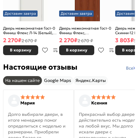
Доставим завтра
Доставим завтра
Доставим з
Дверь межкомнатная Гост-0
Дверь межкомнатная Гост-0
Дверь межк
Финиш Флекс Л-14 (Белый),
Финиш Флекс,
Скинни-12 В
глухая, каркасно-щитовая
Ламинированные Л-11
глухая, ски
2 270
₽
2 270
₽
3 803
₽
2 670 ₽
2 670 ₽
5
(ИталОрех), глухая, каркасно-
щитовая
В корзину
В корзину
В корз
Настоящие отзывы
Все
На нашем сайте
Google Maps
Яндекс.Карты
Мария
Ксения
Долго выбирали двери, в
Прекрасный выбор дверей
итоге менеджер помог
действительно есть модел
определиться с моделью и
на любой вкус. Мы долго
размерами. Приобрели
искали двери с
двери Браво со
остеклением и нашли