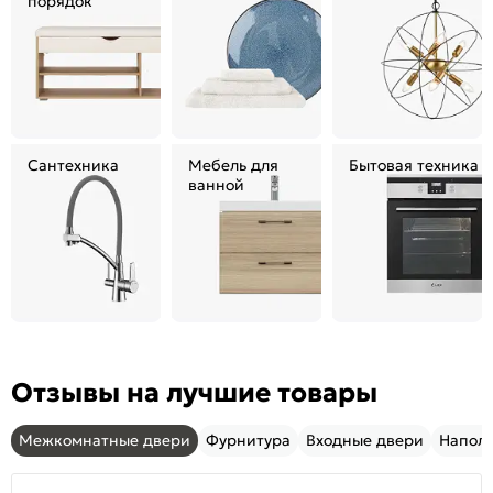
порядок
Сантехника
Мебель для
Бытовая техника
ванной
Отзывы на лучшие товары
Межкомнатные двери
Фурнитура
Входные двери
Напол