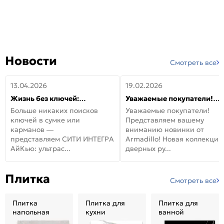
Новости
Смотреть все
13.04.2026
19.02.2026
Жизнь без ключей:
Уважаемые покупатели!
встречайте новую дверь
Представляем вашему
Больше никаких поисков
Уважаемые покупатели!
СИТИ ИНТЕГРА АйКью!
вниманию новинки от
ключей в сумке или
Представляем вашему
Armadillo!
карманов —
вниманию новинки от
представляем СИТИ ИНТЕГРА
Armadillo! Новая коллекция
АйКью: ультрас...
дверных ру...
Плитка
Смотреть все
Плитка
Плитка для
Плитка для
напольная
кухни
ванной