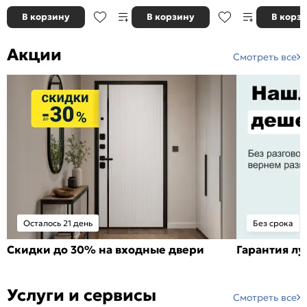
В корзину
В корзину
В корз
Акции
Смотреть все
Осталось 21 день
Без срока
Скидки до 30% на входные двери
Гарантия л
Услуги и сервисы
Смотреть все