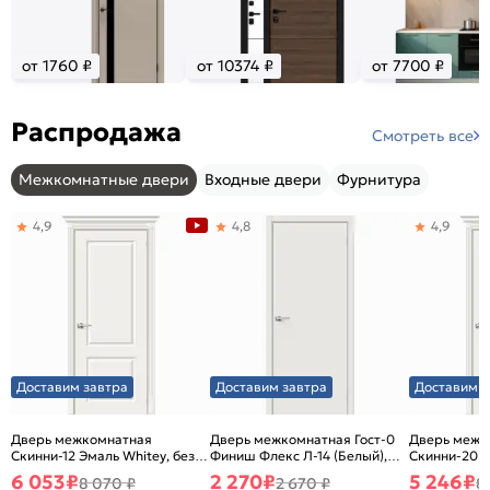
от 1760 ₽
от 10374 ₽
от 7700 ₽
Распродажа
Смотреть все
Межкомнатные двери
Входные двери
Фурнитура
4,9
4,8
4,9
Доставим завтра
Доставим завтра
Доставим з
Дверь межкомнатная
Дверь межкомнатная Гост-0
Дверь межк
Скинни-12 Эмаль Whitey, без
Финиш Флекс Л-14 (Белый),
Скинни-20 Э
декора, глухая, без стекла,
глухая, каркасно-щитовая
декора, глух
6 053
₽
2 270
₽
5 246
₽
8 070 ₽
2 670 ₽
8
без кромки, скиновая
без кромки,