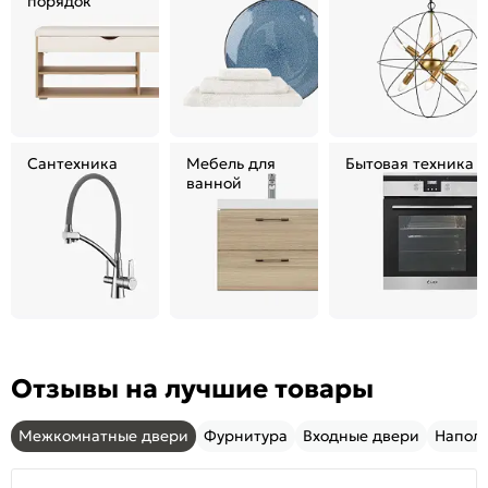
порядок
Сантехника
Мебель для
Бытовая техника
ванной
Отзывы на лучшие товары
Межкомнатные двери
Фурнитура
Входные двери
Напол