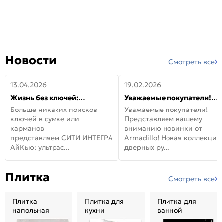
Новости
Смотреть все
13.04.2026
19.02.2026
Жизнь без ключей:
Уважаемые покупатели!
встречайте новую дверь
Представляем вашему
Больше никаких поисков
Уважаемые покупатели!
СИТИ ИНТЕГРА АйКью!
вниманию новинки от
ключей в сумке или
Представляем вашему
Armadillo!
карманов —
вниманию новинки от
представляем СИТИ ИНТЕГРА
Armadillo! Новая коллекция
АйКью: ультрас...
дверных ру...
Плитка
Смотреть все
Плитка
Плитка для
Плитка для
напольная
кухни
ванной