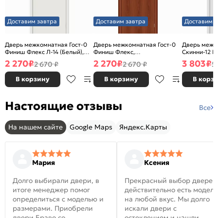
Доставим завтра
Доставим завтра
Доставим з
Дверь межкомнатная Гост-0
Дверь межкомнатная Гост-0
Дверь межк
Финиш Флекс Л-14 (Белый),
Финиш Флекс,
Скинни-12 В
глухая, каркасно-щитовая
Ламинированные Л-11
глухая, ски
2 270
₽
2 270
₽
3 803
₽
2 670 ₽
2 670 ₽
5
(ИталОрех), глухая, каркасно-
щитовая
В корзину
В корзину
В корз
Настоящие отзывы
Все
На нашем сайте
Google Maps
Яндекс.Карты
Мария
Ксения
Долго выбирали двери, в
Прекрасный выбор дверей
итоге менеджер помог
действительно есть модел
определиться с моделью и
на любой вкус. Мы долго
размерами. Приобрели
искали двери с
двери Браво со
остеклением и нашли