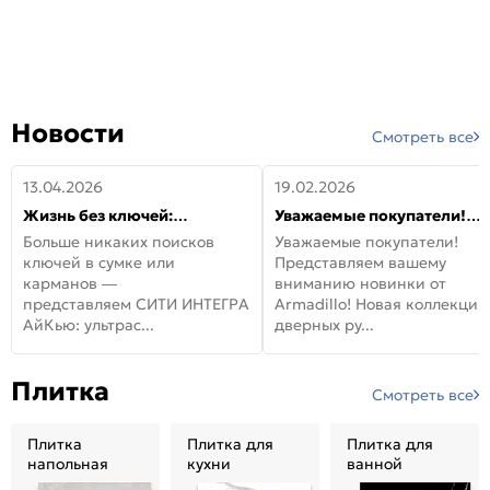
Новости
Смотреть все
13.04.2026
19.02.2026
Жизнь без ключей:
Уважаемые покупатели!
встречайте новую дверь
Представляем вашему
Больше никаких поисков
Уважаемые покупатели!
СИТИ ИНТЕГРА АйКью!
вниманию новинки от
ключей в сумке или
Представляем вашему
Armadillo!
карманов —
вниманию новинки от
представляем СИТИ ИНТЕГРА
Armadillo! Новая коллекция
АйКью: ультрас...
дверных ру...
Плитка
Смотреть все
Плитка
Плитка для
Плитка для
напольная
кухни
ванной