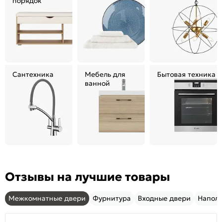
порядок
Сантехника
Мебель для
Бытовая техника
ванной
Отзывы на лучшие товары
Межкомнатные двери
Фурнитура
Входные двери
Напол