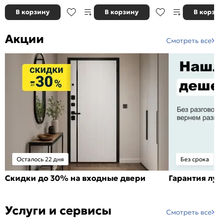
В корзину
В корзину
В корз
Акции
Смотреть все
Осталось 22 дня
Без срока
Скидки до 30% на входные двери
Гарантия л
Услуги и сервисы
Смотреть все