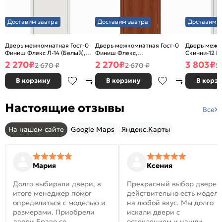
Доставим завтра
Доставим завтра
Доставим з
Дверь межкомнатная Гост-0
Дверь межкомнатная Гост-0
Дверь межк
Финиш Флекс Л-14 (Белый),
Финиш Флекс,
Скинни-12 В
глухая, каркасно-щитовая
Ламинированные Л-11
глухая, ски
2 270
₽
2 270
₽
3 803
₽
2 670 ₽
2 670 ₽
5
(ИталОрех), глухая, каркасно-
щитовая
В корзину
В корзину
В корз
Настоящие отзывы
Все
На нашем сайте
Google Maps
Яндекс.Карты
Мария
Ксения
Долго выбирали двери, в
Прекрасный выбор дверей
итоге менеджер помог
действительно есть модел
определиться с моделью и
на любой вкус. Мы долго
размерами. Приобрели
искали двери с
двери Браво со
остеклением и нашли