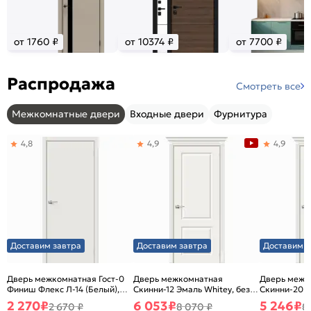
от 1760 ₽
от 10374 ₽
от 7700 ₽
Распродажа
Смотреть все
Межкомнатные двери
Входные двери
Фурнитура
4,8
4,9
4,9
Доставим завтра
Доставим завтра
Доставим з
Дверь межкомнатная Гост-0
Дверь межкомнатная
Дверь межк
Финиш Флекс Л-14 (Белый),
Скинни-12 Эмаль Whitey, без
Скинни-20 Э
глухая, каркасно-щитовая
декора, глухая, без стекла,
декора, глух
2 270
₽
6 053
₽
5 246
₽
2 670 ₽
8 070 ₽
8
без кромки, скиновая
без кромки,