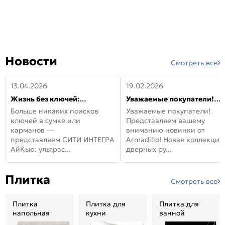
Новости
Смотреть все
13.04.2026
19.02.2026
Жизнь без ключей:
Уважаемые покупатели!
встречайте новую дверь
Представляем вашему
Больше никаких поисков
Уважаемые покупатели!
СИТИ ИНТЕГРА АйКью!
вниманию новинки от
ключей в сумке или
Представляем вашему
Armadillo!
карманов —
вниманию новинки от
представляем СИТИ ИНТЕГРА
Armadillo! Новая коллекция
АйКью: ультрас...
дверных ру...
Плитка
Смотреть все
Плитка
Плитка для
Плитка для
напольная
кухни
ванной