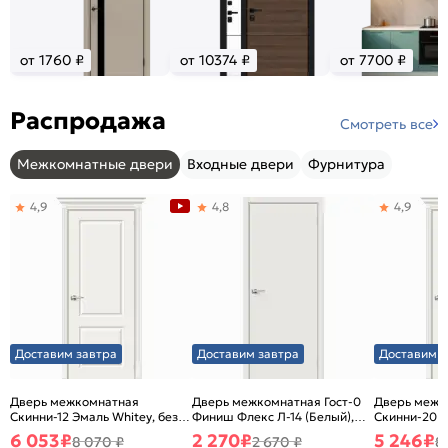
от 1760 ₽
от 10374 ₽
от 7700 ₽
Распродажа
Смотреть все
Межкомнатные двери
Входные двери
Фурнитура
4,9
4,8
4,9
Доставим завтра
Доставим завтра
Доставим з
Дверь межкомнатная
Дверь межкомнатная Гост-0
Дверь межк
Скинни-12 Эмаль Whitey, без
Финиш Флекс Л-14 (Белый),
Скинни-20 Э
декора, глухая, без стекла,
глухая, каркасно-щитовая
декора, глух
6 053
₽
2 270
₽
5 246
₽
8 070 ₽
2 670 ₽
8
без кромки, скиновая
без кромки,