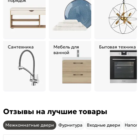
порядок
Сантехника
Мебель для
Бытовая техника
ванной
Отзывы на лучшие товары
Межкомнатные двери
Фурнитура
Входные двери
Напол