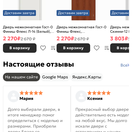
Доставим завтра
Доставим завтра
Доставим з
Дверь межкомнатная Гост-0
Дверь межкомнатная Гост-0
Дверь межк
Финиш Флекс Л-14 (Белый),
Финиш Флекс,
Скинни-12 В
глухая, каркасно-щитовая
Ламинированные Л-11
глухая, ски
2 270
₽
2 270
₽
3 803
₽
2 670 ₽
2 670 ₽
5
(ИталОрех), глухая, каркасно-
щитовая
В корзину
В корзину
В корз
Настоящие отзывы
Все
На нашем сайте
Google Maps
Яндекс.Карты
Мария
Ксения
Долго выбирали двери, в
Прекрасный выбор дверей
итоге менеджер помог
действительно есть модел
определиться с моделью и
на любой вкус. Мы долго
размерами. Приобрели
искали двери с
двери Браво со
остеклением и нашли