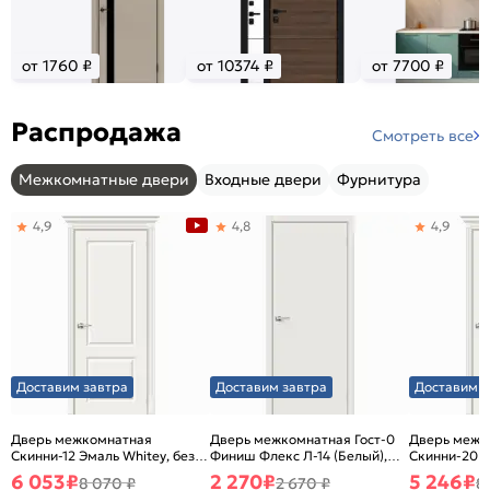
от 1760 ₽
от 10374 ₽
от 7700 ₽
Распродажа
Смотреть все
Межкомнатные двери
Входные двери
Фурнитура
4,9
4,8
4,9
Доставим завтра
Доставим завтра
Доставим з
Дверь межкомнатная
Дверь межкомнатная Гост-0
Дверь межк
Скинни-12 Эмаль Whitey, без
Финиш Флекс Л-14 (Белый),
Скинни-20 Э
декора, глухая, без стекла,
глухая, каркасно-щитовая
декора, глух
6 053
₽
2 270
₽
5 246
₽
8 070 ₽
2 670 ₽
8
без кромки, скиновая
без кромки,