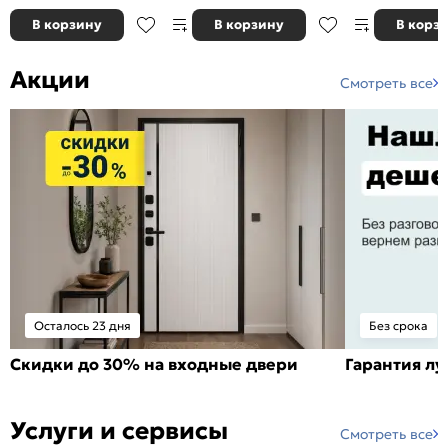
В корзину
В корзину
В корз
Акции
Смотреть все
Осталось 23 дня
Без срока
Скидки до 30% на входные двери
Гарантия л
Услуги и сервисы
Смотреть все