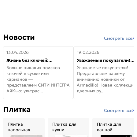
Новости
Смотреть все
13.04.2026
19.02.2026
Жизнь без ключей:
Уважаемые покупатели!
встречайте новую дверь
Представляем вашему
Больше никаких поисков
Уважаемые покупатели!
СИТИ ИНТЕГРА АйКью!
вниманию новинки от
ключей в сумке или
Представляем вашему
Armadillo!
карманов —
вниманию новинки от
представляем СИТИ ИНТЕГРА
Armadillo! Новая коллекция
АйКью: ультрас...
дверных ру...
Плитка
Смотреть все
Плитка
Плитка для
Плитка для
напольная
кухни
ванной