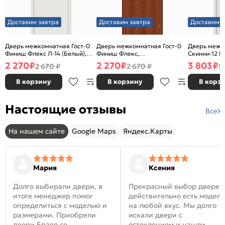
Доставим завтра
Доставим завтра
Доставим з
Дверь межкомнатная Гост-0
Дверь межкомнатная Гост-0
Дверь межк
Финиш Флекс Л-14 (Белый),
Финиш Флекс,
Скинни-12 В
глухая, каркасно-щитовая
Ламинированные Л-11
глухая, ски
2 270
₽
2 270
₽
3 803
₽
2 670 ₽
2 670 ₽
5
(ИталОрех), глухая, каркасно-
щитовая
В корзину
В корзину
В корз
Настоящие отзывы
Все
На нашем сайте
Google Maps
Яндекс.Карты
Мария
Ксения
Долго выбирали двери, в
Прекрасный выбор дверей
итоге менеджер помог
действительно есть модел
определиться с моделью и
на любой вкус. Мы долго
размерами. Приобрели
искали двери с
двери Браво со
остеклением и нашли