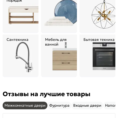
порядок
Сантехника
Мебель для
Бытовая техника
ванной
Отзывы на лучшие товары
Межкомнатные двери
Фурнитура
Входные двери
Напол