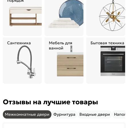
порядок
Сантехника
Мебель для
Бытовая техника
ванной
Отзывы на лучшие товары
Межкомнатные двери
Фурнитура
Входные двери
Напол