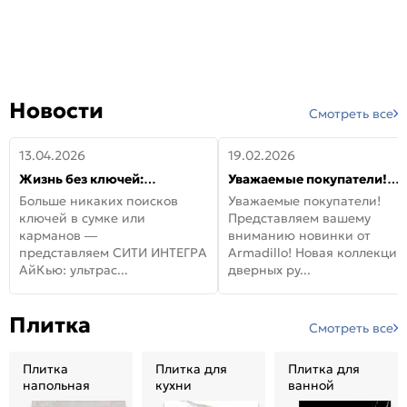
Новости
Смотреть все
13.04.2026
19.02.2026
Жизнь без ключей:
Уважаемые покупатели!
встречайте новую дверь
Представляем вашему
Больше никаких поисков
Уважаемые покупатели!
СИТИ ИНТЕГРА АйКью!
вниманию новинки от
ключей в сумке или
Представляем вашему
Armadillo!
карманов —
вниманию новинки от
представляем СИТИ ИНТЕГРА
Armadillo! Новая коллекция
АйКью: ультрас...
дверных ру...
Плитка
Смотреть все
Плитка
Плитка для
Плитка для
напольная
кухни
ванной