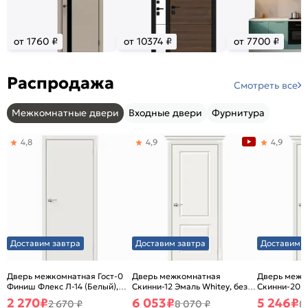
от 1760 ₽
от 10374 ₽
от 7700 ₽
Распродажа
Смотреть все
Межкомнатные двери
Входные двери
Фурнитура
4,8
4,9
4,9
Доставим завтра
Доставим завтра
Доставим з
Дверь межкомнатная Гост-0
Дверь межкомнатная
Дверь межк
Финиш Флекс Л-14 (Белый),
Скинни-12 Эмаль Whitey, без
Скинни-20 Э
глухая, каркасно-щитовая
декора, глухая, без стекла,
декора, глух
2 270
₽
6 053
₽
5 246
₽
2 670 ₽
8 070 ₽
8
без кромки, скиновая
без кромки,