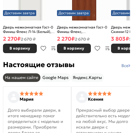
Доставим завтра
Доставим завтра
Доставим з
Дверь межкомнатная Гост-0
Дверь межкомнатная Гост-0
Дверь межк
Финиш Флекс Л-14 (Белый),
Финиш Флекс,
Скинни-12 В
глухая, каркасно-щитовая
Ламинированные Л-11
глухая, ски
2 270
₽
2 270
₽
3 803
₽
2 670 ₽
2 670 ₽
5
(ИталОрех), глухая, каркасно-
щитовая
В корзину
В корзину
В корз
Настоящие отзывы
Все
На нашем сайте
Google Maps
Яндекс.Карты
Мария
Ксения
Долго выбирали двери, в
Прекрасный выбор дверей
итоге менеджер помог
действительно есть модел
определиться с моделью и
на любой вкус. Мы долго
размерами. Приобрели
искали двери с
двери Браво со
остеклением и нашли