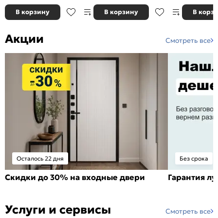
В корзину
В корзину
В корз
Акции
Смотреть все
Осталось 22 дня
Без срока
Скидки до 30% на входные двери
Гарантия л
Услуги и сервисы
Смотреть все