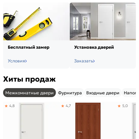
Бесплатный замер
Установка дверей
Условия
Заказать
Хиты продаж
Межкомнатные двери
Фурнитура
Входные двери
Напол
4,8
4,7
5,0