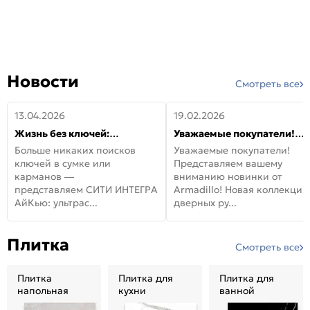
Новости
Смотреть все
13.04.2026
19.02.2026
Жизнь без ключей:
Уважаемые покупатели!
встречайте новую дверь
Представляем вашему
Больше никаких поисков
Уважаемые покупатели!
СИТИ ИНТЕГРА АйКью!
вниманию новинки от
ключей в сумке или
Представляем вашему
Armadillo!
карманов —
вниманию новинки от
представляем СИТИ ИНТЕГРА
Armadillo! Новая коллекция
АйКью: ультрас...
дверных ру...
Плитка
Смотреть все
Плитка
Плитка для
Плитка для
напольная
кухни
ванной