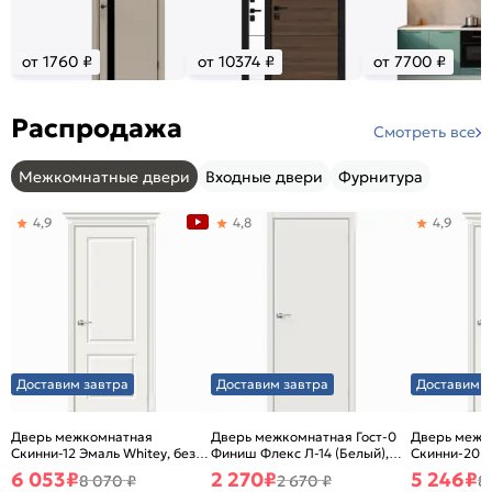
от 1760 ₽
от 10374 ₽
от 7700 ₽
Распродажа
Смотреть все
Межкомнатные двери
Входные двери
Фурнитура
4,9
4,8
4,9
Доставим завтра
Доставим завтра
Доставим з
Дверь межкомнатная
Дверь межкомнатная Гост-0
Дверь межк
Скинни-12 Эмаль Whitey, без
Финиш Флекс Л-14 (Белый),
Скинни-20 Э
декора, глухая, без стекла,
глухая, каркасно-щитовая
декора, глух
6 053
₽
2 270
₽
5 246
₽
8 070 ₽
2 670 ₽
8
без кромки, скиновая
без кромки,