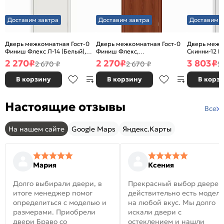
Доставим завтра
Доставим завтра
Доставим з
Дверь межкомнатная Гост-0
Дверь межкомнатная Гост-0
Дверь межк
Финиш Флекс Л-14 (Белый),
Финиш Флекс,
Скинни-12 В
глухая, каркасно-щитовая
Ламинированные Л-11
глухая, ски
2 270
₽
2 270
₽
3 803
₽
2 670 ₽
2 670 ₽
5
(ИталОрех), глухая, каркасно-
щитовая
В корзину
В корзину
В корз
Настоящие отзывы
Все
На нашем сайте
Google Maps
Яндекс.Карты
Мария
Ксения
Долго выбирали двери, в
Прекрасный выбор дверей
итоге менеджер помог
действительно есть модел
определиться с моделью и
на любой вкус. Мы долго
размерами. Приобрели
искали двери с
двери Браво со
остеклением и нашли