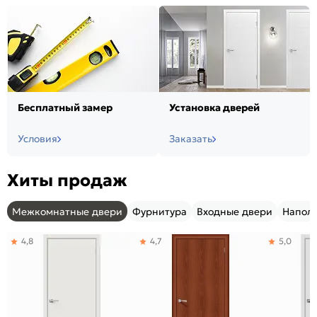
Бесплатный замер
Установка дверей
Условия
Заказать
Хиты продаж
Межкомнатные двери
Фурнитура
Входные двери
Напол
4,8
4,7
5,0