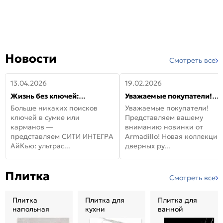
Новости
Смотреть все
13.04.2026
19.02.2026
Жизнь без ключей:
Уважаемые покупатели!
встречайте новую дверь
Представляем вашему
Больше никаких поисков
Уважаемые покупатели!
СИТИ ИНТЕГРА АйКью!
вниманию новинки от
ключей в сумке или
Представляем вашему
Armadillo!
карманов —
вниманию новинки от
представляем СИТИ ИНТЕГРА
Armadillo! Новая коллекция
АйКью: ультрас...
дверных ру...
Плитка
Смотреть все
Плитка
Плитка для
Плитка для
напольная
кухни
ванной