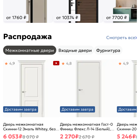
от 1760 ₽
от 10374 ₽
от 7700 ₽
Распродажа
Смотреть все
Межкомнатные двери
Входные двери
Фурнитура
4,9
4,8
4,9
Доставим завтра
Доставим завтра
Доставим з
Дверь межкомнатная
Дверь межкомнатная Гост-0
Дверь межк
Скинни-12 Эмаль Whitey, без
Финиш Флекс Л-14 (Белый),
Скинни-20 Э
декора, глухая, без стекла,
глухая, каркасно-щитовая
декора, глух
6 053
₽
2 270
₽
5 246
₽
8 070 ₽
2 670 ₽
8
без кромки, скиновая
без кромки,