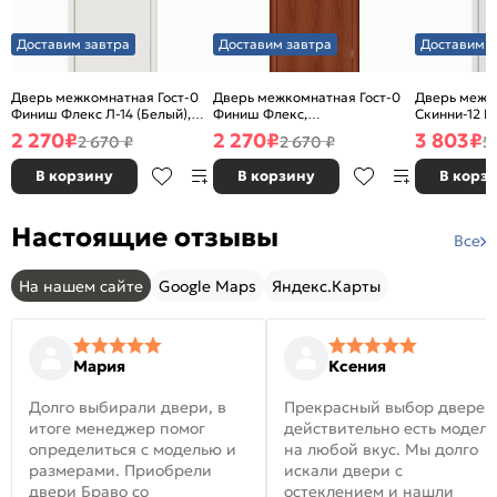
Доставим завтра
Доставим завтра
Доставим з
Дверь межкомнатная Гост-0
Дверь межкомнатная Гост-0
Дверь межк
Финиш Флекс Л-14 (Белый),
Финиш Флекс,
Скинни-12 В
глухая, каркасно-щитовая
Ламинированные Л-11
глухая, ски
2 270
₽
2 270
₽
3 803
₽
2 670 ₽
2 670 ₽
5
(ИталОрех), глухая, каркасно-
щитовая
В корзину
В корзину
В корз
Настоящие отзывы
Все
На нашем сайте
Google Maps
Яндекс.Карты
Мария
Ксения
Долго выбирали двери, в
Прекрасный выбор дверей
итоге менеджер помог
действительно есть модел
определиться с моделью и
на любой вкус. Мы долго
размерами. Приобрели
искали двери с
двери Браво со
остеклением и нашли