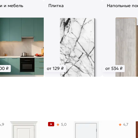
и и мебель
Плитка
Напольные по
00 ₽
от 129 ₽
от 534 ₽
4,9
5,0
4,7