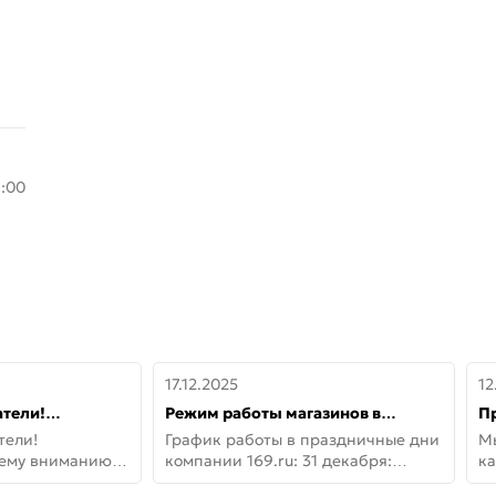
8:00
17.12.2025
12
тели!
Режим работы магазинов в
П
шему вниманию
праздничные дни с 31 декабря по
дв
тели!
График работы в праздничные дни
М
lo!
11 января
не
шему вниманию
компании 169.ru: 31 декабря:
ка
lo! Новая
Заказы, самовывоз и доставки —