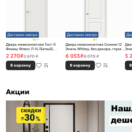
Доставим завтра
Доставим завтра
До
Дверь межкомнатная Гост-0
Дверь межкомнатная Скинни-12
Две
Финиш Флекс Л-14 (Белый),
Эмаль Whitey, без декора, глухая,
Эма
глухая, каркасно-щитовая
без стекла, без кромки, скиновая
без
2 270
₽
6 053
₽
5 
2 670 ₽
8 070 ₽
В корзину
В корзину
В
Акции