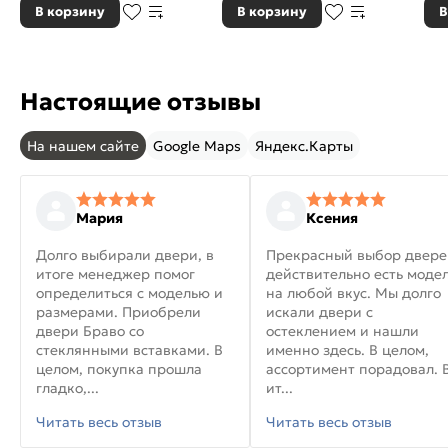
В корзину
В корзину
В
Настоящие отзывы
На нашем сайте
Google Maps
Яндекс.Карты
Мария
Ксения
Долго выбирали двери, в
Прекрасный выбор двере
итоге менеджер помог
действительно есть моде
определиться с моделью и
на любой вкус. Мы долго
размерами. Приобрели
искали двери с
двери Браво со
остеклением и нашли
стеклянными вставками. В
именно здесь. В целом,
целом, покупка прошла
ассортимент порадовал. 
гладко,...
ит...
Читать весь отзыв
Читать весь отзыв