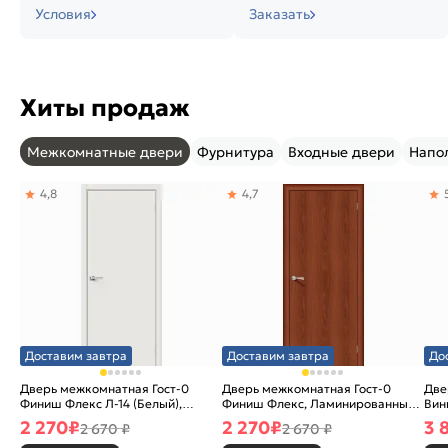
Условия
Заказать
Хиты продаж
Межкомнатные двери
Фурнитура
Входные двери
Напо
4,8
4,7
Доставим завтра
Доставим завтра
До
Дверь межкомнатная Гост-0
Дверь межкомнатная Гост-0
Две
Финиш Флекс Л-14 (Белый),
Финиш Флекс, Ламинированные
Вин
глухая, каркасно-щитовая
Л-11 (ИталОрех), глухая,
ски
2 270
₽
2 270
₽
3 
2 670 ₽
2 670 ₽
каркасно-щитовая