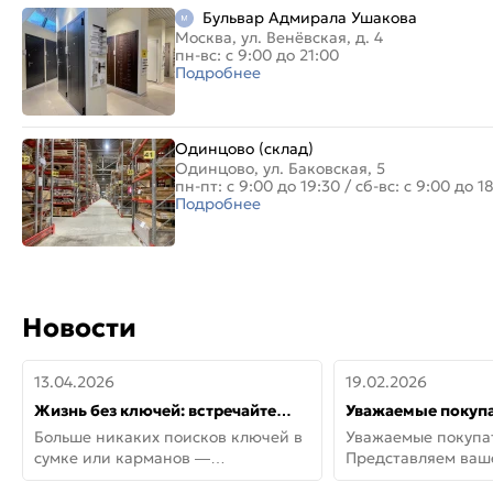
Бульвар Адмирала Ушакова
Москва, ул. Венёвская, д. 4
пн-вс: с 9:00 до 21:00
Подробнее
Одинцово (склад)
Одинцово, ул. Баковская, 5
пн-пт: с 9:00 до 19:30
/
сб-вс: с 9:00 до 1
Подробнее
Новости
13.04.2026
19.02.2026
Жизнь без ключей: встречайте
Уважаемые покупа
новую дверь СИТИ ИНТЕГРА
Представляем ва
Больше никаких поисков ключей в
Уважаемые покупа
АйКью!
новинки от Armadil
сумке или карманов —
Представляем ва
представляем СИТИ ИНТЕГРА
новинки от Armadil