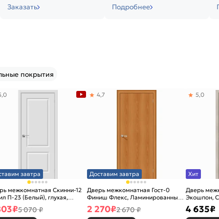
Заказать
Подробнее
льные покрытия
5,0
4,7
5,0
ставим завтра
Доставим завтра
Хит
рь межкомнатная Скинни-12
Дверь межкомнатная Гост-0
Дверь меж
ил П-23 (Белый), глухая,
Финиш Флекс, Ламинированные
Экошпон, C
новая
Л-12 (МиланОрех), глухая,
остекленна
803
₽
2 270
₽
4 635
₽
5 070 ₽
2 670 ₽
каркасно-щитовая