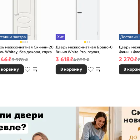
ставим завтра
Хит
Доставим 
рь межкомнатная Скинни-20
Дверь межкомнатная Браво-0
Дверь межк
ль Whitey, без декора, глухая,
Винил White Pro, глухая,
Финиш Фле
 стекла, без кромки, скиновая
каркасно-щитовая
Л-11 (ИталО
246
₽
3 618
₽
2 270
₽
8 070 ₽
4 020 ₽
2
каркасно-
 корзину
В корзину
В корз