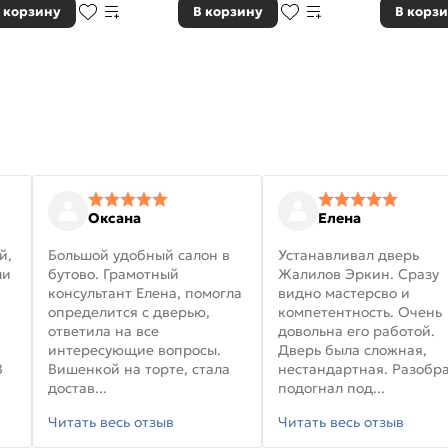
 корзину
В корзину
В корз
Оксана
Елена
й,
Большой удобный салон в
Устанавливал дверь
ли
бутово. Грамотный
Жалилов Эркин. Сразу
консультант Елена, помогла
видно мастерсво и
определится с дверью,
компетентность. Очень
ответила на все
довольна его работой.
интересующие вопросы.
Дверь была сложная,
В
Вишенкой на торте, стала
нестандартная. Разобра
достав...
подогнал под...
Читать весь отзыв
Читать весь отзыв