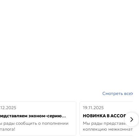
Смотреть все
.12.2025
19.11.2025
редставляем эконом-серию
НОВИНКА В АССОРТИМЕ
ерей от бренда Portika, где цена
ДВЕРИ GLOSSMAT —
ы рады сообщить о пополнении
Мы рады представить но
 значит «просто»
НЕОКЛАССИКА И УЮТ 
талога!
коллекцию межкомнатны
ДОМЕ
GlossMat (Полипропилен)