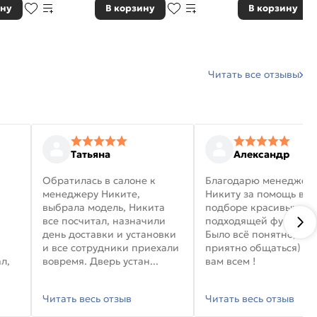
ину
В корзину
В корзину
Читать все отзывы
Татьяна
Александр
Обратилась в салоне к
Благодарю менеджер
менеджеру Никите,
Никиту за помощь в
выбрала модель, Никита
подборе красивых дв
все посчитал, назначили
подходящей фурниту
день доставки и установки
Было всё понятно, и
и все сотрудники приехали
приятно общаться) уд
л,
вовремя. Дверь устан...
вам всем !
Читать весь отзыв
Читать весь отзыв