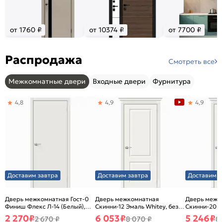
от 1760 ₽
от 10374 ₽
от 7700 ₽
Распродажа
Смотреть все
Межкомнатные двери
Входные двери
Фурнитура
4,8
4,9
4,9
Доставим завтра
Доставим завтра
Доставим з
Дверь межкомнатная Гост-0
Дверь межкомнатная
Дверь межк
Финиш Флекс Л-14 (Белый),
Скинни-12 Эмаль Whitey, без
Скинни-20 Э
глухая, каркасно-щитовая
декора, глухая, без стекла,
декора, глух
2 270
₽
6 053
₽
5 246
₽
2 670 ₽
8 070 ₽
8
без кромки, скиновая
без кромки,