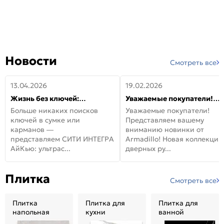
Новости
Смотреть все
13.04.2026
19.02.2026
Жизнь без ключей:
Уважаемые покупатели!
встречайте новую дверь
Представляем вашему
Больше никаких поисков
Уважаемые покупатели!
СИТИ ИНТЕГРА АйКью!
вниманию новинки от
ключей в сумке или
Представляем вашему
Armadillo!
карманов —
вниманию новинки от
представляем СИТИ ИНТЕГРА
Armadillo! Новая коллекция
АйКью: ультрас...
дверных ру...
Плитка
Смотреть все
Плитка
Плитка для
Плитка для
напольная
кухни
ванной