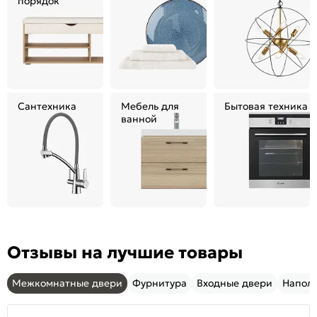
порядок
Сантехника
Мебель для
Бытовая техника
ванной
Отзывы на лучшие товары
Межкомнатные двери
Фурнитура
Входные двери
Напол