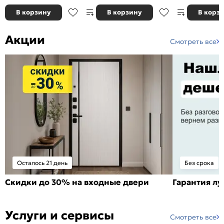
В корзину
В корзину
В корз
Акции
Смотреть все
Осталось 21 день
Без срока
Скидки до 30% на входные двери
Гарантия л
Услуги и сервисы
Смотреть все