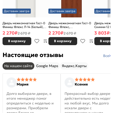
Доставим завтра
Доставим завтра
Доставим з
Дверь межкомнатная Гост-0
Дверь межкомнатная Гост-0
Дверь межк
Финиш Флекс Л-14 (Белый),
Финиш Флекс,
Скинни-12 В
глухая, каркасно-щитовая
Ламинированные Л-11
глухая, ски
2 270
₽
2 270
₽
3 803
₽
2 670 ₽
2 670 ₽
5
(ИталОрех), глухая, каркасно-
щитовая
В корзину
В корзину
В корз
Настоящие отзывы
Все
На нашем сайте
Google Maps
Яндекс.Карты
Мария
Ксения
Долго выбирали двери, в
Прекрасный выбор дверей
итоге менеджер помог
действительно есть модел
определиться с моделью и
на любой вкус. Мы долго
размерами. Приобрели
искали двери с
двери Браво со
остеклением и нашли