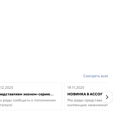
Смотреть все
.12.2025
19.11.2025
редставляем эконом-серию
НОВИНКА В АССОРТИМЕ
ерей от бренда Portika, где цена
ДВЕРИ GLOSSMAT —
ы рады сообщить о пополнении
Мы рады представить но
 значит «просто»
НЕОКЛАССИКА И УЮТ 
талога!
коллекцию межкомнатны
ДОМЕ
GlossMat (Полипропилен)