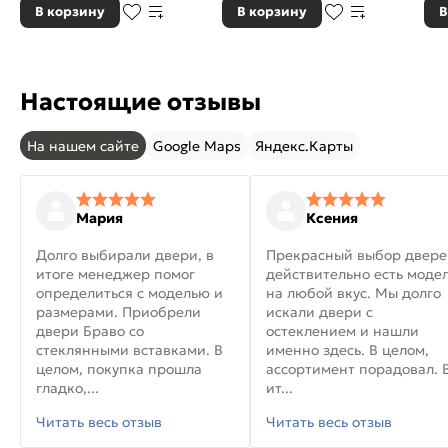
В корзину
В корзину
В
Настоящие отзывы
На нашем сайте
Google Maps
Яндекс.Карты
Мария
Ксения
Долго выбирали двери, в
Прекрасный выбор двере
итоге менеджер помог
действительно есть моде
определиться с моделью и
на любой вкус. Мы долго
размерами. Приобрели
искали двери с
двери Браво со
остеклением и нашли
стеклянными вставками. В
именно здесь. В целом,
целом, покупка прошла
ассортимент порадовал. 
гладко,...
ит...
Читать весь отзыв
Читать весь отзыв