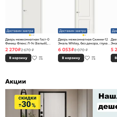
Доставим завтра
Доставим завтра
До
Дверь межкомнатная Гост-0
Дверь межкомнатная Скинни-12
Две
Финиш Флекс Л-14 (Белый),
Эмаль Whitey, без декора, глухая,
Эма
глухая, каркасно-щитовая
без стекла, без кромки, скиновая
без
2 270
₽
6 053
₽
5 
2 670 ₽
8 070 ₽
В корзину
В корзину
В
Акции