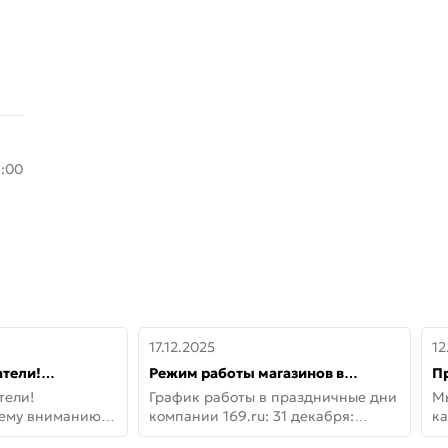
8:00
17.12.2025
12
тели!
Режим работы магазинов в
П
шему вниманию
праздничные дни с 31 декабря по
дв
тели!
График работы в праздничные дни
М
lo!
11 января
не
шему вниманию
компании 169.ru: 31 декабря:
ка
lo! Новая
Заказы, самовывоз и доставки —