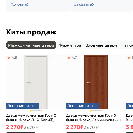
Условия
Заказать
Хиты продаж
Межкомнатные двери
Фурнитура
Входные двери
Напо
4,8
4,7
Доставим завтра
Доставим завтра
До
Дверь межкомнатная Гост-0
Дверь межкомнатная Гост-0
Две
Финиш Флекс Л-14 (Белый),
Финиш Флекс, Ламинированные
Вин
глухая, каркасно-щитовая
Л-11 (ИталОрех), глухая,
ски
2 270
₽
2 270
₽
3 
2 670 ₽
2 670 ₽
каркасно-щитовая