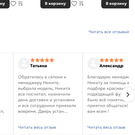
ину
В корзину
В корзину
Читать все отзывы
Татьяна
Александр
Обратилась в салоне к
Благодарю менеджер
менеджеру Никите,
Никиту за помощь в
выбрала модель, Никита
подборе красивых дв
все посчитал, назначили
подходящей фурниту
день доставки и установки
Было всё понятно, и
и все сотрудники приехали
приятно общаться) уд
л,
вовремя. Дверь устан...
вам всем !
Читать весь отзыв
Читать весь отзыв