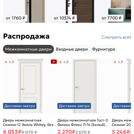
от 1760 ₽
от 10374 ₽
от 7700 ₽
Распродажа
Смотреть все
Межкомнатные двери
Входные двери
Фурнитура
4,9
4,8
4,9
Доставим завтра
Доставим завтра
Доставим з
Дверь межкомнатная
Дверь межкомнатная Гост-0
Дверь межк
Скинни-12 Эмаль Whitey, без
Финиш Флекс Л-14 (Белый),
Скинни-20 Э
декора, глухая, без стекла,
глухая, каркасно-щитовая
декора, глух
6 053
₽
2 270
₽
5 246
₽
8 070 ₽
2 670 ₽
8
без кромки, скиновая
без кромки,