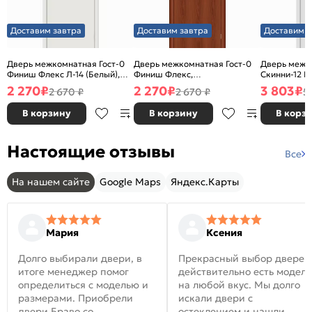
Доставим завтра
Доставим завтра
Доставим з
Дверь межкомнатная Гост-0
Дверь межкомнатная Гост-0
Дверь межк
Финиш Флекс Л-14 (Белый),
Финиш Флекс,
Скинни-12 В
глухая, каркасно-щитовая
Ламинированные Л-11
глухая, ски
2 270
₽
2 270
₽
3 803
₽
2 670 ₽
2 670 ₽
5
(ИталОрех), глухая, каркасно-
щитовая
В корзину
В корзину
В корз
Настоящие отзывы
Все
На нашем сайте
Google Maps
Яндекс.Карты
Мария
Ксения
Долго выбирали двери, в
Прекрасный выбор дверей
итоге менеджер помог
действительно есть модел
определиться с моделью и
на любой вкус. Мы долго
размерами. Приобрели
искали двери с
двери Браво со
остеклением и нашли