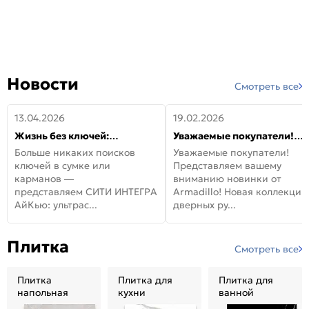
Новости
Смотреть все
13.04.2026
19.02.2026
Жизнь без ключей:
Уважаемые покупатели!
встречайте новую дверь
Представляем вашему
Больше никаких поисков
Уважаемые покупатели!
СИТИ ИНТЕГРА АйКью!
вниманию новинки от
ключей в сумке или
Представляем вашему
Armadillo!
карманов —
вниманию новинки от
представляем СИТИ ИНТЕГРА
Armadillo! Новая коллекция
АйКью: ультрас...
дверных ру...
Плитка
Смотреть все
Плитка
Плитка для
Плитка для
напольная
кухни
ванной