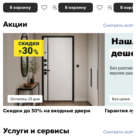
В корзину
В корзину
В корз
Акции
Смотреть все
Осталось 23 дня
Без срока
Скидки до 30% на входные двери
Гарантия л
Услуги и сервисы
Смотреть все