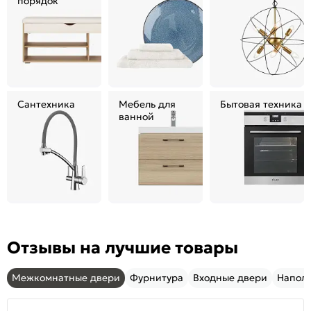
порядок
Сантехника
Мебель для
Бытовая техника
ванной
Отзывы на лучшие товары
Межкомнатные двери
Фурнитура
Входные двери
Напол