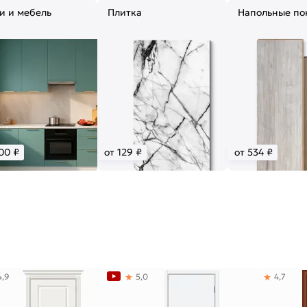
и и мебель
Плитка
Напольные по
00 ₽
от 129 ₽
от 534 ₽
4,9
5,0
4,7