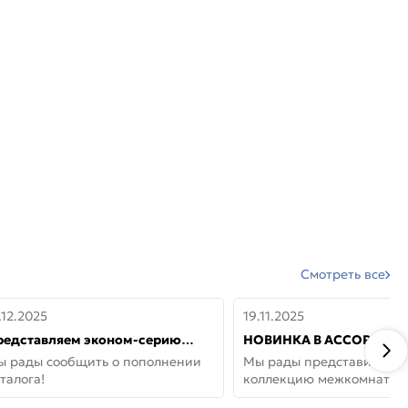
Смотреть все
.12.2025
19.11.2025
редставляем эконом-серию
НОВИНКА В АССОРТИМЕ
ерей от бренда Portika, где цена
ДВЕРИ GLOSSMAT —
ы рады сообщить о пополнении
Мы рады представить но
 значит «просто»
НЕОКЛАССИКА И УЮТ 
талога!
коллекцию межкомнатны
ДОМЕ
GlossMat (Полипропилен)