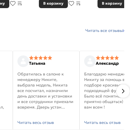
ину
В корзину
В корзину
Читать все отзывы
Татьяна
Александр
Обратилась в салоне к
Благодарю менеджер
менеджеру Никите,
Никиту за помощь в
выбрала модель, Никита
подборе красивых дв
все посчитал, назначили
подходящей фурниту
день доставки и установки
Было всё понятно, и
и все сотрудники приехали
приятно общаться) уд
л,
вовремя. Дверь устан...
вам всем !
Читать весь отзыв
Читать весь отзыв