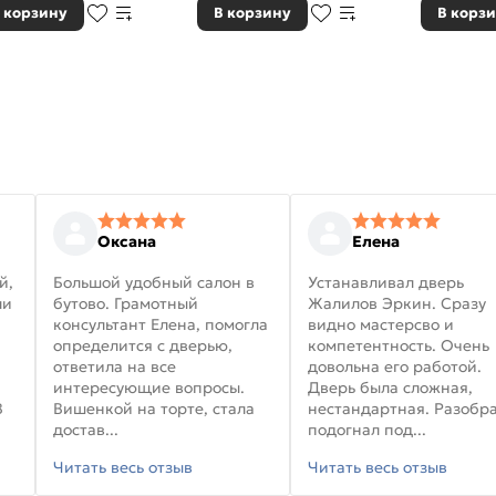
 корзину
В корзину
В корз
Оксана
Елена
й,
Большой удобный салон в
Устанавливал дверь
ли
бутово. Грамотный
Жалилов Эркин. Сразу
консультант Елена, помогла
видно мастерсво и
определится с дверью,
компетентность. Очень
ответила на все
довольна его работой.
интересующие вопросы.
Дверь была сложная,
В
Вишенкой на торте, стала
нестандартная. Разобра
достав...
подогнал под...
Читать весь отзыв
Читать весь отзыв