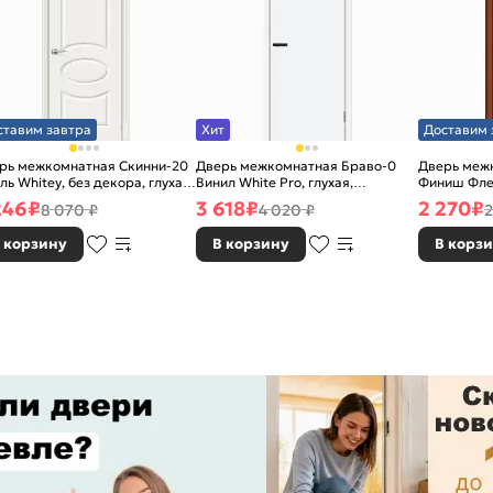
ставим завтра
Хит
Доставим 
рь межкомнатная Скинни-20
Дверь межкомнатная Браво-0
Дверь межк
ль Whitey, без декора, глухая,
Винил White Pro, глухая,
Финиш Фле
 стекла, без кромки, скиновая
каркасно-щитовая
Л-11 (ИталО
246
₽
3 618
₽
2 270
₽
8 070 ₽
4 020 ₽
2
каркасно-
 корзину
В корзину
В корз