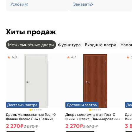
Условия
Заказать
Хиты продаж
Межкомнатные двери
Фурнитура
Входные двери
Напо
4,8
4,7
Доставим завтра
Доставим завтра
До
Дверь межкомнатная Гост-0
Дверь межкомнатная Гост-0
Две
Финиш Флекс Л-14 (Белый),
Финиш Флекс, Ламинированные
Вин
глухая, каркасно-щитовая
Л-11 (ИталОрех), глухая,
ски
2 270
₽
2 270
₽
3 
2 670 ₽
2 670 ₽
каркасно-щитовая