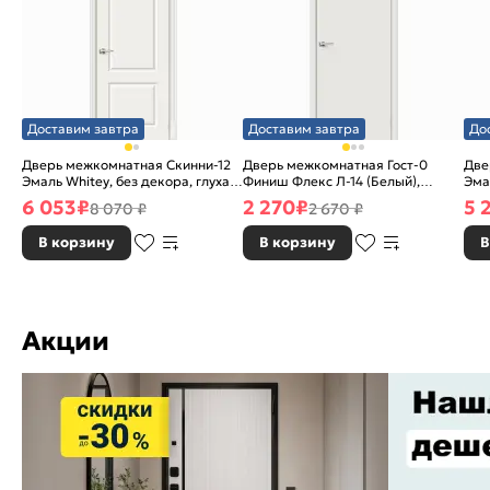
Доставим завтра
Доставим завтра
До
Дверь межкомнатная Скинни-12
Дверь межкомнатная Гост-0
Две
Эмаль Whitey, без декора, глухая,
Финиш Флекс Л-14 (Белый),
Эма
без стекла, без кромки, скиновая
глухая, каркасно-щитовая
без
6 053
₽
2 270
₽
5 
8 070 ₽
2 670 ₽
В корзину
В корзину
В
Акции