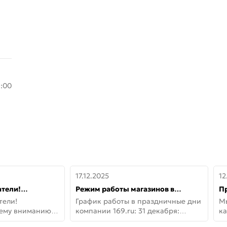
8:00
17.12.2025
12
тели!
Режим работы магазинов в
П
шему вниманию
праздничные дни с 31 декабря по
дв
тели!
График работы в праздничные дни
М
lo!
11 января
не
шему вниманию
компании 169.ru: 31 декабря:
ка
lo! Новая
Заказы, самовывоз и доставки —