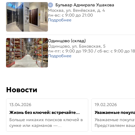
Бульвар Адмирала Ушакова
Москва, ул. Венёвская, д. 4
пн-вс: с 9:00 до 21:00
Подробнее
Одинцово (склад)
Одинцово, ул. Баковская, 5
пн-пт: с 9:00 до 19:30
/
сб-вс: с 9:00 до 1
Подробнее
Новости
13.04.2026
19.02.2026
Жизнь без ключей: встречайте
Уважаемые покупа
новую дверь СИТИ ИНТЕГРА
Представляем ва
Больше никаких поисков ключей в
Уважаемые покупа
АйКью!
новинки от Armadil
сумке или карманов —
Представляем ва
представляем СИТИ ИНТЕГРА
новинки от Armadil