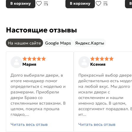
В корзину
В корзину
В
Настоящие отзывы
На нашем сайте
Google Maps
Яндекс.Карты
Мария
Ксения
Долго выбирали двери, в
Прекрасный выбор двере
итоге менеджер помог
действительно есть моде
определиться с моделью и
на любой вкус. Мы долго
размерами. Приобрели
искали двери с
двери Браво со
остеклением и нашли
стеклянными вставками. В
именно здесь. В целом,
целом, покупка прошла
ассортимент порадовал. 
гладко,...
ит...
Читать весь отзыв
Читать весь отзыв