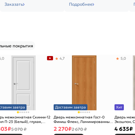
Заказать
Подробнее
льные покрытия
5,0
4,7
5,0
ставим завтра
Доставим завтра
Хит
рь межкомнатная Скинни-12
Дверь межкомнатная Гост-0
Дверь меж
ил П-23 (Белый), глухая,
Финиш Флекс, Ламинированные
Экошпон, C
новая
Л-12 (МиланОрех), глухая,
остекленна
803
₽
2 270
₽
4 635
₽
5 070 ₽
2 670 ₽
каркасно-щитовая